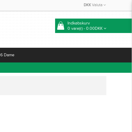
DKK
Valuta
Indkøbskurv
0 vare(r) - 0.00DKK
26 Dame