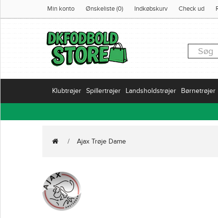
Min konto
Ønskeliste (0)
Indkøbskurv
Check ud
Klubtrøjer
Spillertrøjer
Landsholdstrøjer
Børnetrøjer
Ajax Trøje Dame