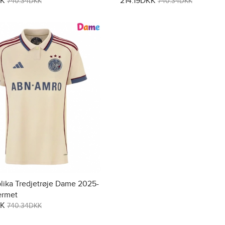
KK
214.19DKK
740.34DKK
740.34DKK
lika Tredjetrøje Dame 2025-
ærmet
KK
740.34DKK