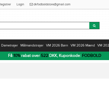
Registrer
Login
dkfodboldstore@gmail.com
Dametrøjer
Målmandstrøjer
VM 2026 Børn
VM 2026 Mænd
VM 20
Få
10%
rabat over
522
DKK, Kuponkode:
FODBOLD