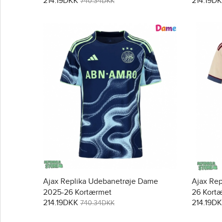
214.19DKK
214.19D
740.34DKK
Ajax Replika Udebanetrøje Dame
Ajax Rep
2025-26 Kortærmet
26 Kort
214.19DKK
214.19D
740.34DKK