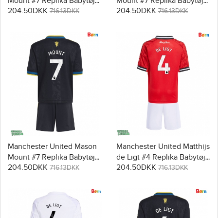
Mount #7 Replika Babytøj
Mount #7 Replika Babytøj
204.50DKK
204.50DKK
Hjemmebanesæt Børn
Udebanesæt Børn 2025-26
716.13DKK
716.13DKK
2025-26 Kortærmet (+
Kortærmet (+ Korte bukser)
Korte bukser)
Manchester United Mason
Manchester United Matthijs
Mount #7 Replika Babytøj
de Ligt #4 Replika Babytøj
204.50DKK
204.50DKK
Tredje sæt Børn 2025-26
Hjemmebanesæt Børn
716.13DKK
716.13DKK
Kortærmet (+ Korte bukser)
2025-26 Kortærmet (+
Korte bukser)