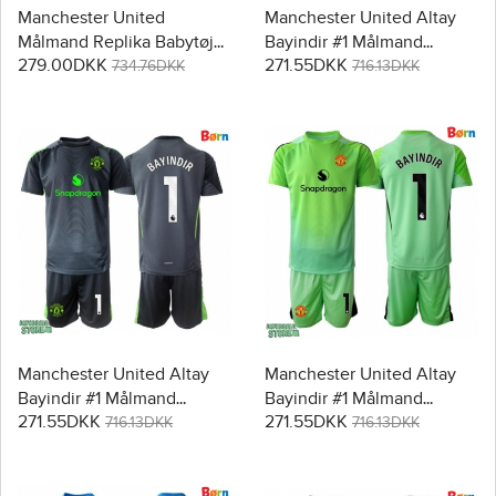
Manchester United
Manchester United Altay
Målmand Replika Babytøj
Bayindir #1 Målmand
279.00DKK
271.55DKK
Tredje sæt Børn 2025-26
Replika Babytøj
734.76DKK
716.13DKK
Langærmet (+ Korte bukser)
Hjemmebanesæt Børn
2025-26 Kortærmet (+
Korte bukser)
Manchester United Altay
Manchester United Altay
Bayindir #1 Målmand
Bayindir #1 Målmand
271.55DKK
271.55DKK
Replika Babytøj
Replika Babytøj Tredje sæt
716.13DKK
716.13DKK
Udebanesæt Børn 2025-26
Børn 2025-26 Kortærmet (+
Kortærmet (+ Korte bukser)
Korte bukser)