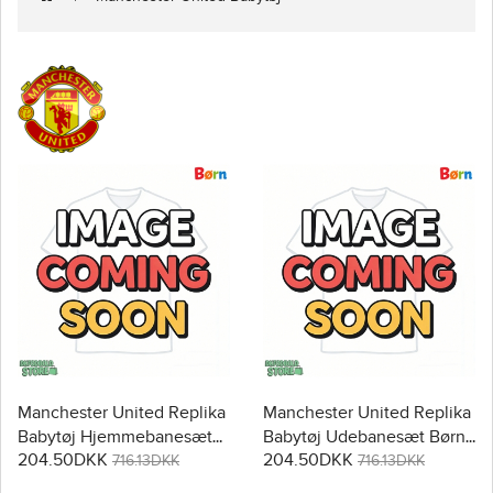
Manchester United Replika
Manchester United Replika
Babytøj Hjemmebanesæt
Babytøj Udebanesæt Børn
204.50DKK
204.50DKK
Børn 2026-27 Kortærmet (+
2026-27 Kortærmet (+
716.13DKK
716.13DKK
Korte bukser)
Korte bukser)