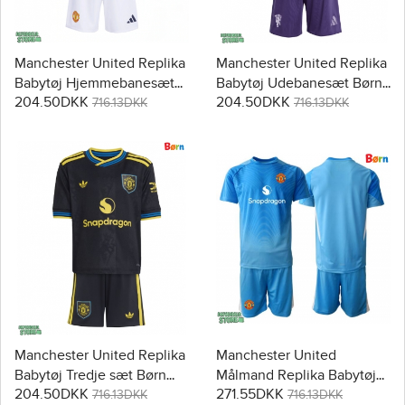
Manchester United Replika
Manchester United Replika
Babytøj Hjemmebanesæt
Babytøj Udebanesæt Børn
204.50DKK
204.50DKK
Børn 2025-26 Kortærmet (+
2025-26 Kortærmet (+
716.13DKK
716.13DKK
Korte bukser)
Korte bukser)
Manchester United Replika
Manchester United
Babytøj Tredje sæt Børn
Målmand Replika Babytøj
204.50DKK
271.55DKK
2025-26 Kortærmet (+
Hjemmebanesæt Børn
716.13DKK
716.13DKK