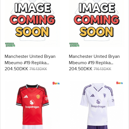
Manchester United Bryan
Manchester United Bryan
Mbeumo #19 Replika
Mbeumo #19 Replika
204.50DKK
204.50DKK
Babytøj Udebanesæt Børn
Babytøj Tredje sæt Børn
716.13DKK
716.13DKK
2026-27 Kortærmet (+
2026-27 Kortærmet (+
Korte bukser)
Korte bukser)