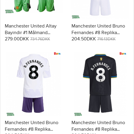
Manchester United Altay
Manchester United Bruno
Bayindir #1 Målmand
Fernandes #8 Replika
279.00DKK
204.50DKK
Replika Babytøj Tredje sæt
Babytøj Hjemmebanesæt
734.76DKK
716.13DKK
Børn 2025-26 Langærmet
Børn 2025-26 Kortærmet (+
(+ Korte bukser)
Korte bukser)
Manchester United Bruno
Manchester United Bruno
Fernandes #8 Replika
Fernandes #8 Replika