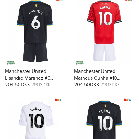
Korte bukser)
Manchester United
Manchester United
Lisandro Martinez #6
Matheus Cunha #10
204.50DKK
204.50DKK
Replika Babytøj Tredje sæt
Replika Babytøj
716.13DKK
716.13DKK
Børn 2025-26 Kortærmet (+
Hjemmebanesæt Børn
Korte bukser)
2025-26 Kortærmet (+
Korte bukser)