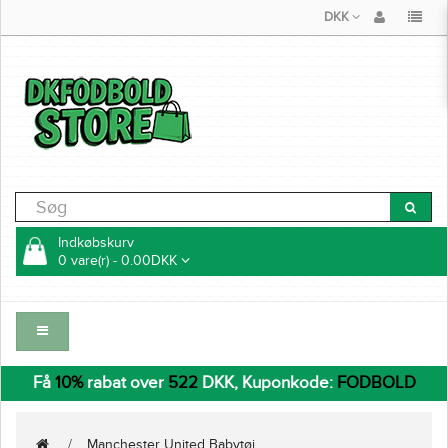
DKK
Indkøbskurv
0 vare(r) - 0.00DKK
Få
10%
rabat over
522
DKK, Kuponkode:
FODBOLD
Manchester United Babytøj