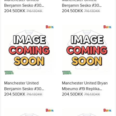
Benjamin Sesko #30
Benjamin Sesko #30
204.50DKK
204.50DKK
Replika Babytøj
Replika Babytøj
716.13DKK
716.13DKK
Hjemmebanesæt Børn
Udebanesæt Børn 2026-27
2026-27 Kortærmet (+
Kortærmet (+ Korte bukser)
Korte bukser)
Manchester United
Manchester United Bryan
Benjamin Sesko #30
Mbeumo #19 Replika
204.50DKK
204.50DKK
Replika Babytøj Tredje sæt
Babytøj Hjemmebanesæt
716.13DKK
716.13DKK
Børn 2026-27 Kortærmet (+
Børn 2026-27 Kortærmet (+
Korte bukser)
Korte bukser)