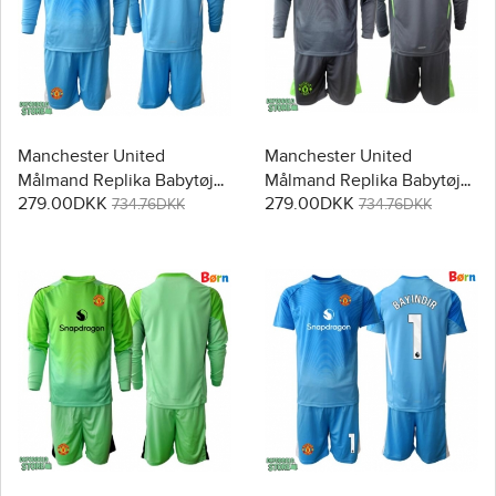
Manchester United
Manchester United
Målmand Replika Babytøj
Målmand Replika Babytøj
279.00DKK
279.00DKK
Hjemmebanesæt Børn
Udebanesæt Børn 2025-26
734.76DKK
734.76DKK
2025-26 Langærmet (+
Langærmet (+ Korte bukser)
Korte bukser)