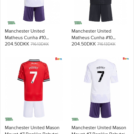
Manchester United
Manchester United
Matheus Cunha #10
Matheus Cunha #10
204.50DKK
204.50DKK
Replika Babytøj
Replika Babytøj Tredje sæt
716.13DKK
716.13DKK
Udebanesæt Børn 2025-26
Børn 2025-26 Kortærmet (+
Kortærmet (+ Korte bukser)
Korte bukser)
Manchester United Mason
Manchester United Mason