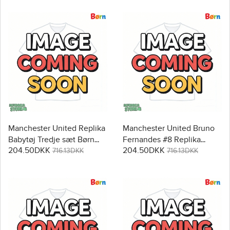
Manchester United Replika
Manchester United Bruno
Babytøj Tredje sæt Børn
Fernandes #8 Replika
204.50DKK
204.50DKK
2026-27 Kortærmet (+
Babytøj Hjemmebanesæt
716.13DKK
716.13DKK
Korte bukser)
Børn 2026-27 Kortærmet (+
Korte bukser)