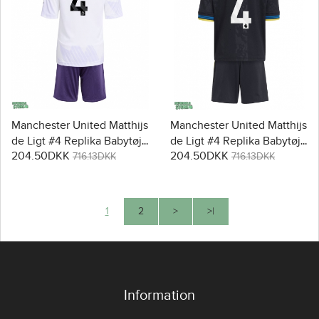
Manchester United Matthijs
Manchester United Matthijs
de Ligt #4 Replika Babytøj
de Ligt #4 Replika Babytøj
204.50DKK
204.50DKK
Udebanesæt Børn 2025-26
Tredje sæt Børn 2025-26
716.13DKK
716.13DKK
Kortærmet (+ Korte bukser)
Kortærmet (+ Korte bukser)
1
2
>
>|
Information