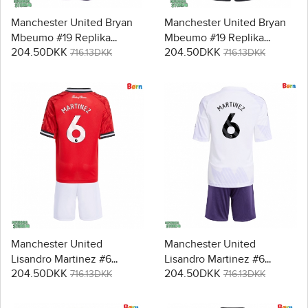
Manchester United Bryan
Manchester United Bryan
Mbeumo #19 Replika
Mbeumo #19 Replika
204.50DKK
204.50DKK
Babytøj Udebanesæt Børn
Babytøj Tredje sæt Børn
716.13DKK
716.13DKK
2025-26 Kortærmet (+
2025-26 Kortærmet (+
Korte bukser)
Korte bukser)
Manchester United
Manchester United
Lisandro Martinez #6
Lisandro Martinez #6
204.50DKK
204.50DKK
Replika Babytøj
Replika Babytøj
716.13DKK
716.13DKK
Hjemmebanesæt Børn
Udebanesæt Børn 2025-26
2025-26 Kortærmet (+
Kortærmet (+ Korte bukser)