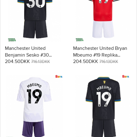
Manchester United
Manchester United Bryan
Benjamin Sesko #30
Mbeumo #19 Replika
204.50DKK
204.50DKK
Replika Babytøj Tredje sæt
Babytøj Hjemmebanesæt
716.13DKK
716.13DKK
Børn 2025-26 Kortærmet (+
Børn 2025-26 Kortærmet (+
Korte bukser)
Korte bukser)