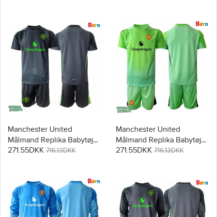
Korte bukser)
2025-26 Kortærmet (+
Korte bukser)
Manchester United
Manchester United
Målmand Replika Babytøj
Målmand Replika Babytøj
271.55DKK
271.55DKK
Udebanesæt Børn 2025-26
Tredje sæt Børn 2025-26
716.13DKK
716.13DKK
Kortærmet (+ Korte bukser)
Kortærmet (+ Korte bukser)