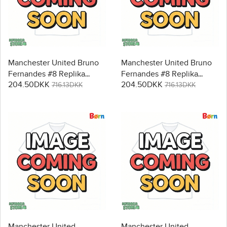
Manchester United Bruno
Manchester United Bruno
Fernandes #8 Replika
Fernandes #8 Replika
204.50DKK
204.50DKK
Babytøj Udebanesæt Børn
Babytøj Tredje sæt Børn
716.13DKK
716.13DKK
2026-27 Kortærmet (+
2026-27 Kortærmet (+
Korte bukser)
Korte bukser)
Manchester United
Manchester United