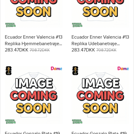
Ecuador Enner Valencia #13
Ecuador Enner Valencia #13
Replika Hjemmebanetrøje
Replika Udebanetrøje
283.47DKK
283.47DKK
Dame VM 2026 Kortærmet
Dame VM 2026 Kortærmet
708.72DKK
708.72DKK
Ecuador Gonzalo Plata #19
Ecuador Gonzalo Plata #19