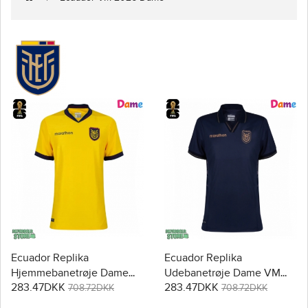
Ecuador Replika
Ecuador Replika
Hjemmebanetrøje Dame
Udebanetrøje Dame VM
283.47DKK
283.47DKK
VM 2026 Kortærmet
2026 Kortærmet
708.72DKK
708.72DKK