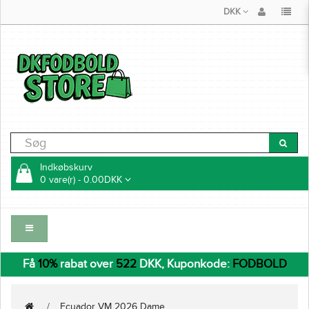
DKK
Indkøbskurv
0 vare(r) - 0.00DKK
Få
10%
rabat over
522
DKK, Kuponkode:
FODBOLD
Ecuador VM 2026 Dame