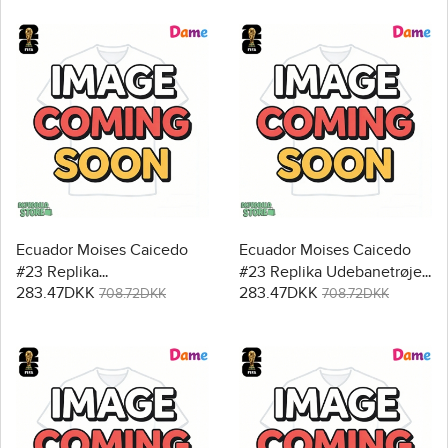
Ecuador Moises Caicedo
Ecuador Moises Caicedo
#23 Replika
#23 Replika Udebanetrøje
283.47DKK
283.47DKK
Hjemmebanetrøje Dame
Dame VM 2026 Kortærmet
708.72DKK
708.72DKK
VM 2026 Kortærmet