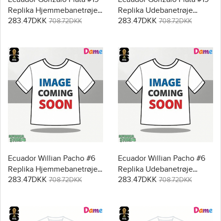
Replika Hjemmebanetrøje
Replika Udebanetrøje
283.47DKK
283.47DKK
Dame VM 2026 Kortærmet
Dame VM 2026 Kortærmet
708.72DKK
708.72DKK
Ecuador Willian Pacho #6
Ecuador Willian Pacho #6
Replika Hjemmebanetrøje
Replika Udebanetrøje
283.47DKK
283.47DKK
Dame VM 2026 Kortærmet
Dame VM 2026 Kortærmet
708.72DKK
708.72DKK