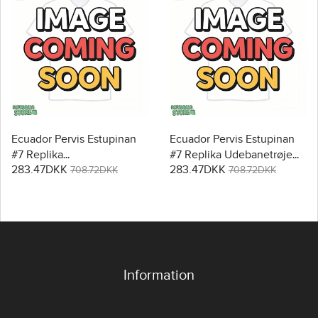
Ecuador Pervis Estupinan
Ecuador Pervis Estupinan
#7 Replika
#7 Replika Udebanetrøje
283.47DKK
283.47DKK
Hjemmebanetrøje Dame
Dame VM 2026 Kortærmet
708.72DKK
708.72DKK
VM 2026 Kortærmet
Information