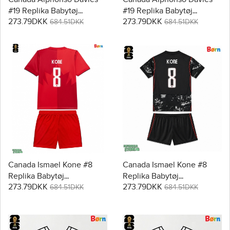
#19 Replika Babytøj
#19 Replika Babytøj
273.79DKK
273.79DKK
Hjemmebanesæt Børn VM
Udebanesæt Børn VM
684.51DKK
684.51DKK
2026 Kortærmet (+ Korte
2026 Kortærmet (+ Korte
bukser)
bukser)
Canada Ismael Kone #8
Canada Ismael Kone #8
Replika Babytøj
Replika Babytøj
273.79DKK
273.79DKK
Hjemmebanesæt Børn VM
Udebanesæt Børn VM
684.51DKK
684.51DKK
2026 Kortærmet (+ Korte
2026 Kortærmet (+ Korte
bukser)
bukser)