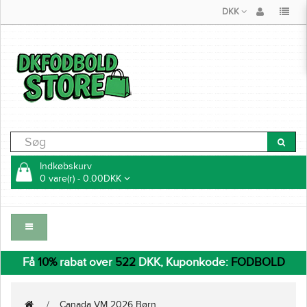
DKK
Indkøbskurv
0 vare(r) - 0.00DKK
Få
10%
rabat over
522
DKK, Kuponkode:
FODBOLD
Canada VM 2026 Børn