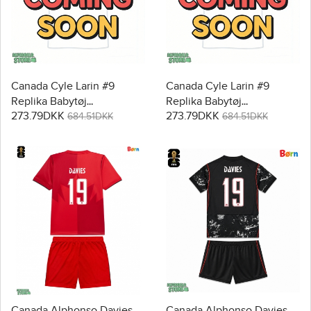
Canada Cyle Larin #9
Canada Cyle Larin #9
Replika Babytøj
Replika Babytøj
273.79DKK
273.79DKK
Hjemmebanesæt Børn VM
Udebanesæt Børn VM
684.51DKK
684.51DKK
2026 Kortærmet (+ Korte
2026 Kortærmet (+ Korte
bukser)
bukser)
Canada Alphonso Davies
Canada Alphonso Davies