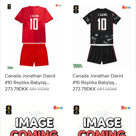
Canada Jonathan David
Canada Jonathan David
#10 Replika Babytøj
#10 Replika Babytøj
273.79DKK
273.79DKK
Hjemmebanesæt Børn VM
Udebanesæt Børn VM
684.51DKK
684.51DKK
2026 Kortærmet (+ Korte
2026 Kortærmet (+ Korte
bukser)
bukser)