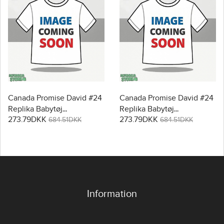
Canada Promise David #24
Canada Promise David #24
Replika Babytøj
Replika Babytøj
273.79DKK
273.79DKK
Hjemmebanesæt Børn VM
Udebanesæt Børn VM
684.51DKK
684.51DKK
2026 Kortærmet (+ Korte
2026 Kortærmet (+ Korte
bukser)
bukser)
Information