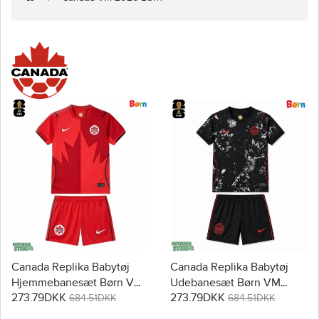
Canada Replika Babytøj
Canada Replika Babytøj
Hjemmebanesæt Børn VM
Udebanesæt Børn VM
273.79DKK
273.79DKK
2026 Kortærmet (+ Korte
2026 Kortærmet (+ Korte
684.51DKK
684.51DKK
bukser)
bukser)