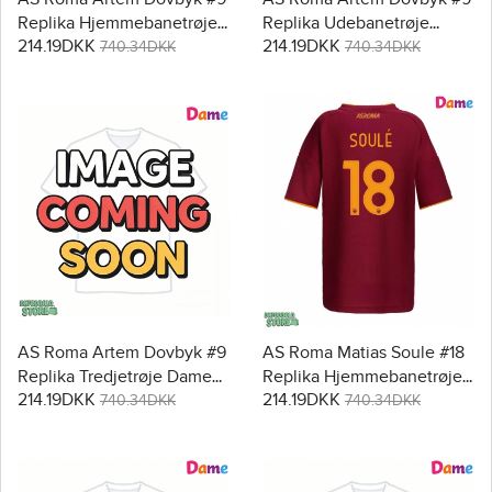
Replika Hjemmebanetrøje
Replika Udebanetrøje
214.19DKK
214.19DKK
Dame 2025-26 Kortærmet
Dame 2025-26 Kortærmet
740.34DKK
740.34DKK
AS Roma Artem Dovbyk #9
AS Roma Matias Soule #18
Replika Tredjetrøje Dame
Replika Hjemmebanetrøje
214.19DKK
214.19DKK
2025-26 Kortærmet
Dame 2025-26 Kortærmet
740.34DKK
740.34DKK