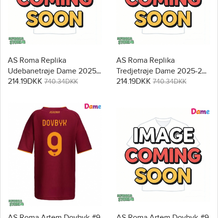
AS Roma Replika
AS Roma Replika
Udebanetrøje Dame 2025-
Tredjetrøje Dame 2025-26
214.19DKK
214.19DKK
26 Kortærmet
Kortærmet
740.34DKK
740.34DKK
AS Roma Artem Dovbyk #9
AS Roma Artem Dovbyk #9