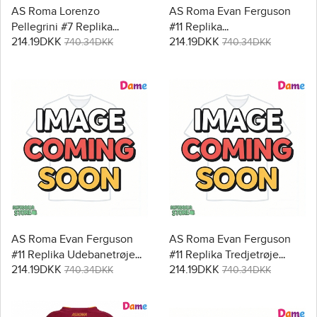
AS Roma Lorenzo
AS Roma Evan Ferguson
Pellegrini #7 Replika
#11 Replika
214.19DKK
214.19DKK
Tredjetrøje Dame 2025-26
Hjemmebanetrøje Dame
740.34DKK
740.34DKK
Kortærmet
2025-26 Kortærmet
AS Roma Evan Ferguson
AS Roma Evan Ferguson
#11 Replika Udebanetrøje
#11 Replika Tredjetrøje
214.19DKK
214.19DKK
Dame 2025-26 Kortærmet
Dame 2025-26 Kortærmet
740.34DKK
740.34DKK