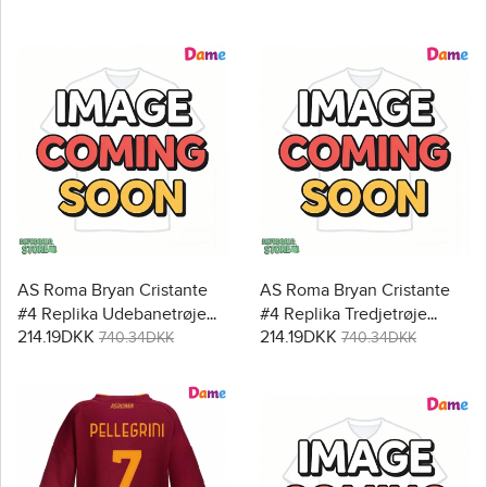
2025-26 Kortærmet
AS Roma Bryan Cristante
AS Roma Bryan Cristante
#4 Replika Udebanetrøje
#4 Replika Tredjetrøje
214.19DKK
214.19DKK
Dame 2025-26 Kortærmet
Dame 2025-26 Kortærmet
740.34DKK
740.34DKK