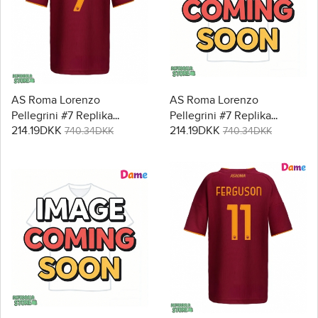
AS Roma Lorenzo
AS Roma Lorenzo
Pellegrini #7 Replika
Pellegrini #7 Replika
214.19DKK
214.19DKK
Hjemmebanetrøje Dame
Udebanetrøje Dame 2025-
740.34DKK
740.34DKK
2025-26 Kortærmet
26 Kortærmet