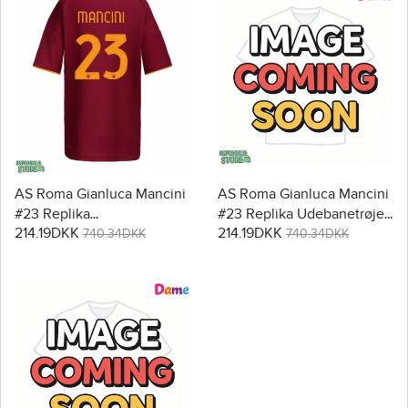
AS Roma Gianluca Mancini
AS Roma Gianluca Mancini
#23 Replika
#23 Replika Udebanetrøje
214.19DKK
214.19DKK
Hjemmebanetrøje Dame
Dame 2025-26 Kortærmet
740.34DKK
740.34DKK
2025-26 Kortærmet