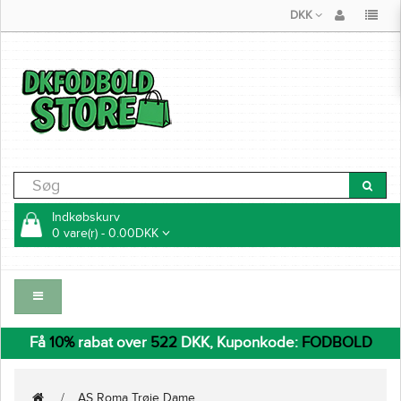
DKK
Indkøbskurv
0 vare(r) - 0.00DKK
Få
10%
rabat over
522
DKK, Kuponkode:
FODBOLD
AS Roma Trøje Dame