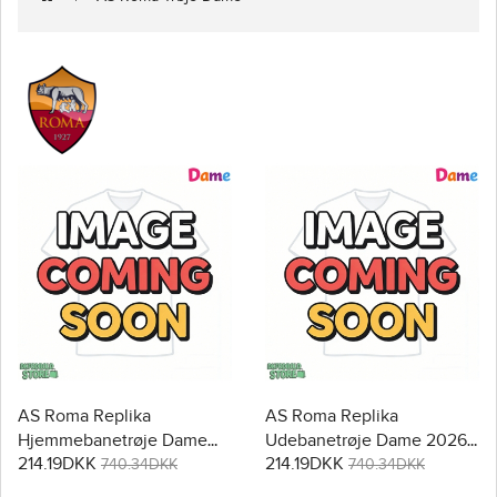
AS Roma Replika
AS Roma Replika
Hjemmebanetrøje Dame
Udebanetrøje Dame 2026-
214.19DKK
214.19DKK
2026-27 Kortærmet
27 Kortærmet
740.34DKK
740.34DKK