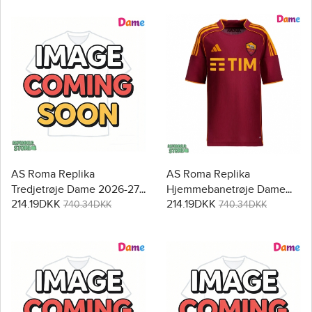
AS Roma Replika
AS Roma Replika
Tredjetrøje Dame 2026-27
Hjemmebanetrøje Dame
214.19DKK
214.19DKK
Kortærmet
2025-26 Kortærmet
740.34DKK
740.34DKK