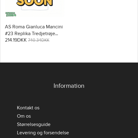
AS Roma Gianluca Mancini
#23 Replika Tredjetrøje
214.19DKK
Dame 2025-26 Kortærmet
740.34DKK
Information
Kontakt os
Om os
Størrelsesguide
Levering og forsendelse