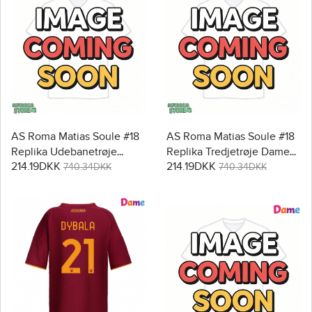
AS Roma Matias Soule #18
AS Roma Matias Soule #18
Replika Udebanetrøje
Replika Tredjetrøje Dame
214.19DKK
214.19DKK
Dame 2025-26 Kortærmet
2025-26 Kortærmet
740.34DKK
740.34DKK