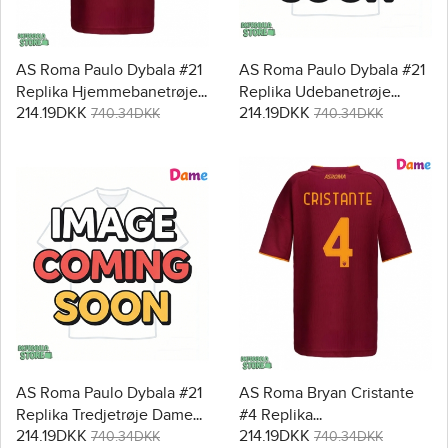
AS Roma Paulo Dybala #21
AS Roma Paulo Dybala #21
Replika Hjemmebanetrøje
Replika Udebanetrøje
214.19DKK
214.19DKK
Dame 2025-26 Kortærmet
Dame 2025-26 Kortærmet
740.34DKK
740.34DKK
AS Roma Paulo Dybala #21
AS Roma Bryan Cristante
Replika Tredjetrøje Dame
#4 Replika
214.19DKK
214.19DKK
2025-26 Kortærmet
Hjemmebanetrøje Dame
740.34DKK
740.34DKK