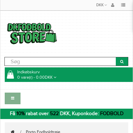
DKK
Indkøbskurv
0 vare(r) - 0.00DKK
Få
10%
rabat over
522
DKK, Kuponkode:
FODBOLD
Porto Fodboldtrøje