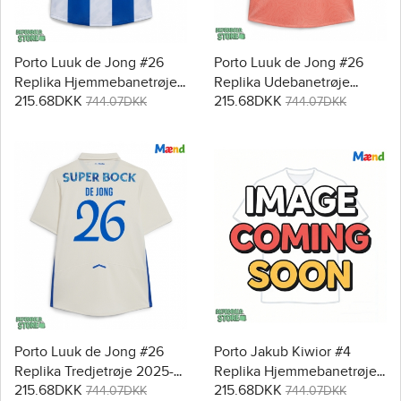
Porto Luuk de Jong #26
Porto Luuk de Jong #26
Replika Hjemmebanetrøje
Replika Udebanetrøje
215.68DKK
215.68DKK
2025-26 Kortærmet
2025-26 Kortærmet
744.07DKK
744.07DKK
Porto Luuk de Jong #26
Porto Jakub Kiwior #4
Replika Tredjetrøje 2025-
Replika Hjemmebanetrøje
215.68DKK
215.68DKK
26 Kortærmet
2025-26 Kortærmet
744.07DKK
744.07DKK