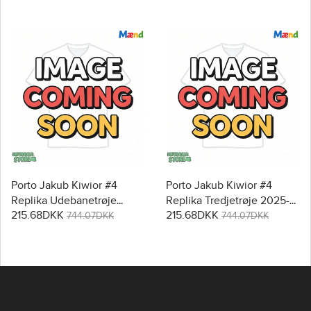
Porto Jakub Kiwior #4
Porto Jakub Kiwior #4
Replika Udebanetrøje
Replika Tredjetrøje 2025-
215.68DKK
215.68DKK
2025-26 Kortærmet
26 Kortærmet
744.07DKK
744.07DKK