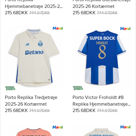
Hjemmebanetrøje 2025-26
2025-26 Kortærmet
215.68DKK
215.68DKK
Kortærmet
744.07DKK
744.07DKK
Porto Replika Tredjetrøje
Porto Victor Froholdt #8
2025-26 Kortærmet
Replika Hjemmebanetrøje
215.68DKK
215.68DKK
2025-26 Kortærmet
744.07DKK
744.07DKK