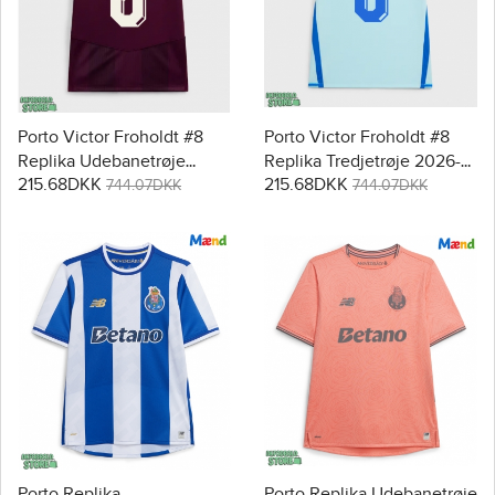
Porto Victor Froholdt #8
Porto Victor Froholdt #8
Replika Udebanetrøje
Replika Tredjetrøje 2026-
215.68DKK
215.68DKK
2026-27 Kortærmet
27 Kortærmet
744.07DKK
744.07DKK
Porto Replika
Porto Replika Udebanetrøje