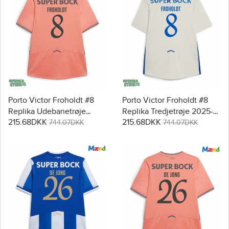
Porto Victor Froholdt #8
Porto Victor Froholdt #8
Replika Udebanetrøje
Replika Tredjetrøje 2025-
215.68DKK
215.68DKK
2025-26 Kortærmet
26 Kortærmet
744.07DKK
744.07DKK