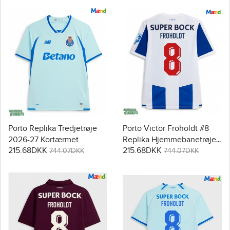
Porto Replika Tredjetrøje
Porto Victor Froholdt #8
2026-27 Kortærmet
Replika Hjemmebanetrøje
215.68DKK
215.68DKK
2026-27 Kortærmet
744.07DKK
744.07DKK