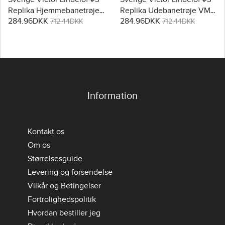
Replika Hjemmebanetrøje
Replika Udebanetrøje VM
284.96DKK
284.96DKK
VM 2026 Kortærmet
2026 Kortærmet
712.44DKK
712.44DKK
Information
Kontakt os
Om os
Størrelsesguide
Levering og forsendelse
Vilkår og Betingelser
Fortrolighedspolitik
Hvordan bestiller jeg