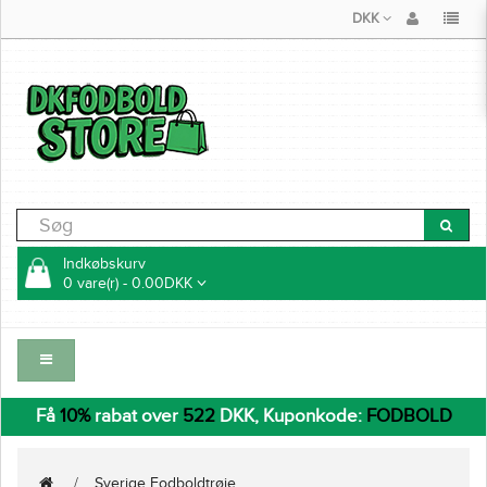
DKK
Indkøbskurv
0 vare(r) - 0.00DKK
Få
10%
rabat over
522
DKK, Kuponkode:
FODBOLD
Sverige Fodboldtrøje