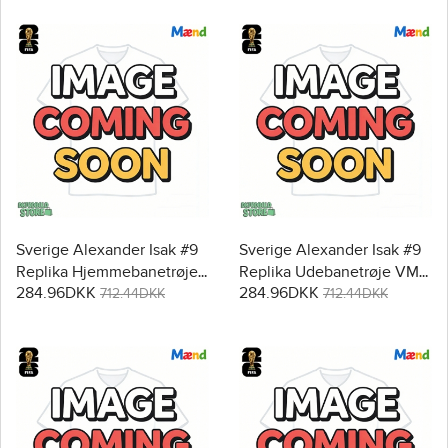
Sverige Alexander Isak #9
Sverige Alexander Isak #9
Replika Hjemmebanetrøje
Replika Udebanetrøje VM
284.96DKK
284.96DKK
VM 2026 Kortærmet
2026 Kortærmet
712.44DKK
712.44DKK