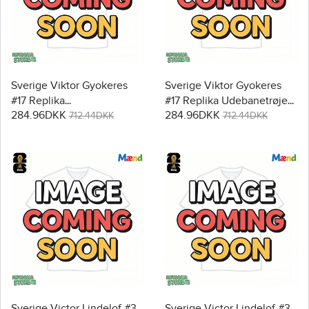
Sverige Viktor Gyokeres
Sverige Viktor Gyokeres
#17 Replika
#17 Replika Udebanetrøje
284.96DKK
284.96DKK
Hjemmebanetrøje VM
VM 2026 Kortærmet
712.44DKK
712.44DKK
2026 Kortærmet
Sverige Victor Lindelof #3
Sverige Victor Lindelof #3