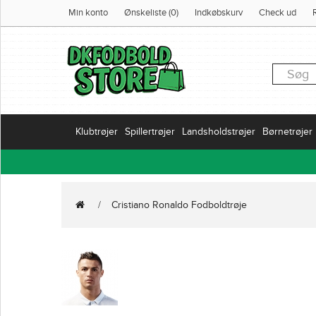
Min konto
Ønskeliste (0)
Indkøbskurv
Check ud
Klubtrøjer
Spillertrøjer
Landsholdstrøjer
Børnetrøjer
Cristiano Ronaldo Fodboldtrøje