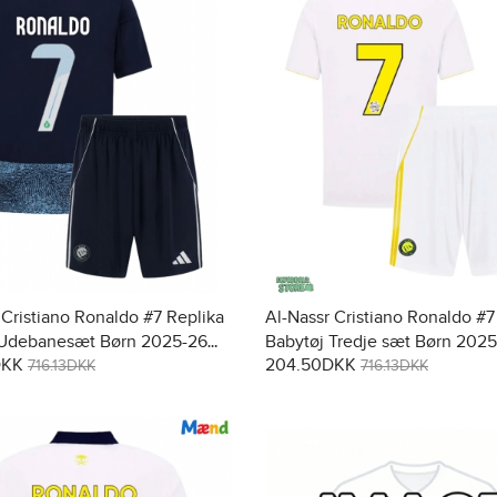
 Cristiano Ronaldo #7 Replika
Al-Nassr Cristiano Ronaldo #7
 Udebanesæt Børn 2025-26
Babytøj Tredje sæt Børn 202
DKK
204.50DKK
t (+ Korte bukser)
Kortærmet (+ Korte bukser)
716.13DKK
716.13DKK