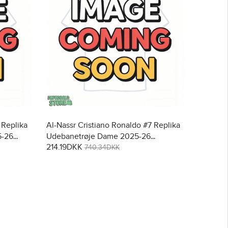
 Replika
Al-Nassr Cristiano Ronaldo #7 Replika
5-26
Udebanetrøje Dame 2025-26
214.19DKK
Kortærmet
740.34DKK