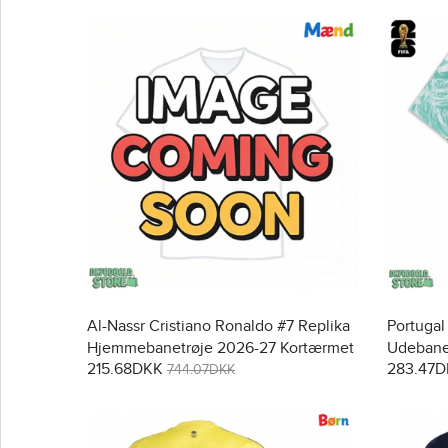
Al-Nassr Cristiano Ronaldo #7 Replika
Portugal
Hjemmebanetrøje 2026-27 Kortærmet
Udebane
215.68DKK
283.47
Kortærm
744.07DKK