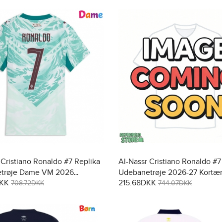
 Cristiano Ronaldo #7 Replika
Al-Nassr Cristiano Ronaldo #7
trøje Dame VM 2026
Udebanetrøje 2026-27 Kortæ
DKK
215.68DKK
et
708.72DKK
744.07DKK