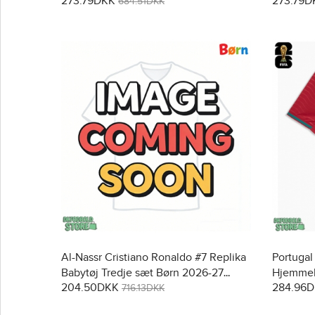
273.79DKK
273.79D
2026 Kortærmet (+ Korte bukser)
Kortærme
684.51DKK
Al-Nassr Cristiano Ronaldo #7 Replika
Portugal
Babytøj Tredje sæt Børn 2026-27
Hjemmeb
204.50DKK
284.96
Kortærmet (+ Korte bukser)
Kortærm
716.13DKK