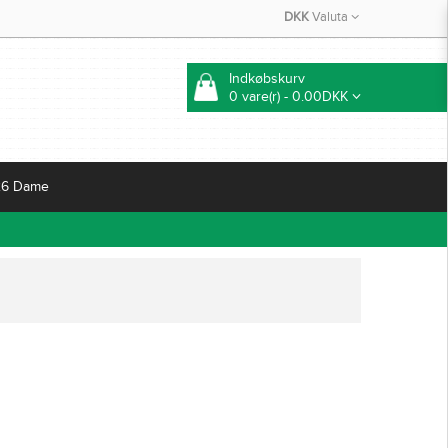
DKK
Valuta
Indkøbskurv
0 vare(r) - 0.00DKK
26 Dame