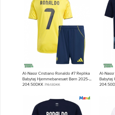
Al-Nassr Cristiano Ronaldo #7 Replika
Al-Nassr
Babytøj Hjemmebanesæt Børn 2025-
Babytøj
204.50DKK
204.50
26 Kortærmet (+ Korte bukser)
Kortærme
716.13DKK