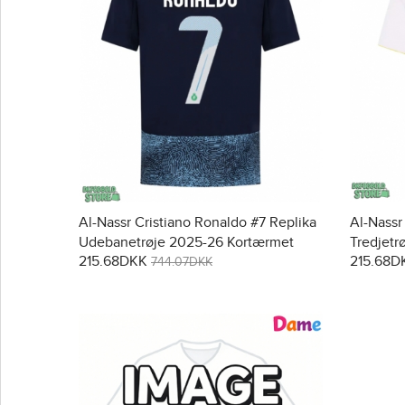
Al-Nassr Cristiano Ronaldo #7 Replika
Al-Nassr
Udebanetrøje 2025-26 Kortærmet
Tredjetr
215.68DKK
215.68D
744.07DKK