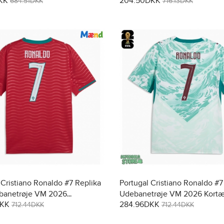
KK
204.50DKK
t (+ Korte bukser)
27 Kortærmet (+ Korte bukser)
684.51DKK
716.13DKK
 Cristiano Ronaldo #7 Replika
Portugal Cristiano Ronaldo #7
anetrøje VM 2026
Udebanetrøje VM 2026 Kort
DKK
284.96DKK
et
712.44DKK
712.44DKK