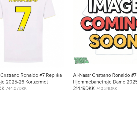
 Cristiano Ronaldo #7 Replika
Al-Nassr Cristiano Ronaldo #7
øje 2025-26 Kortærmet
Hjemmebanetrøje Dame 202
KK
214.19DKK
Kortærmet
744.07DKK
740.34DKK