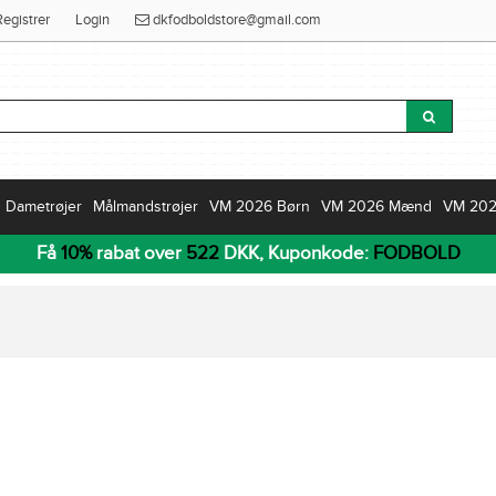
Registrer
Login
dkfodboldstore@gmail.com
Dametrøjer
Målmandstrøjer
VM 2026 Børn
VM 2026 Mænd
VM 20
Få
10%
rabat over
522
DKK, Kuponkode:
FODBOLD