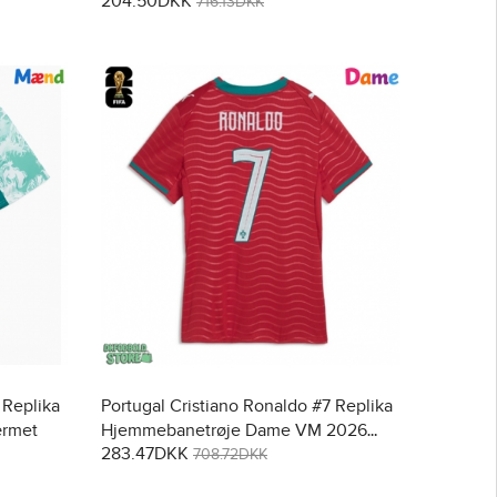
204.50DKK
Kortærmet (+ Korte bukser)
716.13DKK
 Replika
Portugal Cristiano Ronaldo #7 Replika
ærmet
Hjemmebanetrøje Dame VM 2026
283.47DKK
Kortærmet
708.72DKK