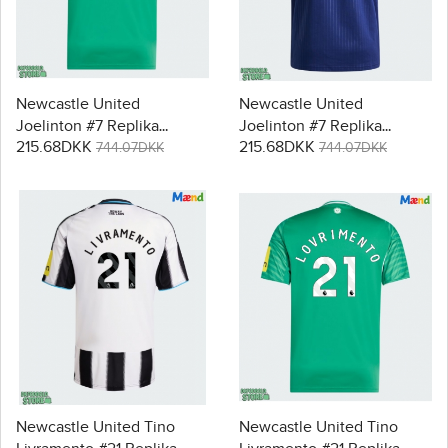
Newcastle United
Newcastle United
Joelinton #7 Replika
Joelinton #7 Replika
215.68DKK
215.68DKK
Udebanetrøje 2025-26
Tredjetrøje 2025-26
744.07DKK
744.07DKK
Kortærmet
Kortærmet
Newcastle United Tino
Newcastle United Tino