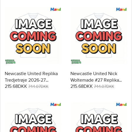
Newcastle United Replika
Newcastle United Nick
Tredjetrøje 2026-27
Woltemade #27 Replika
215.68DKK
215.68DKK
Kortærmet
Hjemmebanetrøje 2026-27
744.07DKK
744.07DKK
Kortærmet