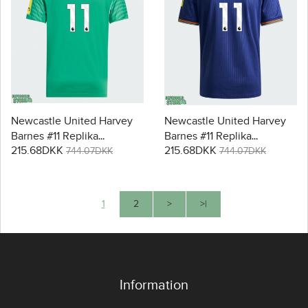
Newcastle United Harvey
Newcastle United Harvey
Barnes #11 Replika
Barnes #11 Replika
215.68DKK
215.68DKK
Udebanetrøje 2025-26
Tredjetrøje 2025-26
744.07DKK
744.07DKK
Kortærmet
Kortærmet
1
2
>
>|
Information