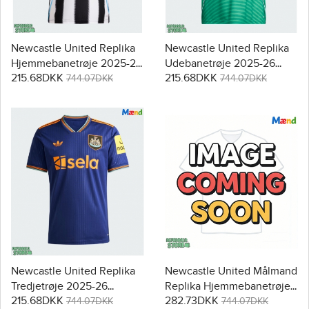
Newcastle United Replika
Newcastle United Replika
Hjemmebanetrøje 2025-26
Udebanetrøje 2025-26
215.68DKK
215.68DKK
Kortærmet
Kortærmet
744.07DKK
744.07DKK
Newcastle United Replika
Newcastle United Målmand
Tredjetrøje 2025-26
Replika Hjemmebanetrøje
215.68DKK
282.73DKK
Kortærmet
2025-26 Kortærmet
744.07DKK
744.07DKK