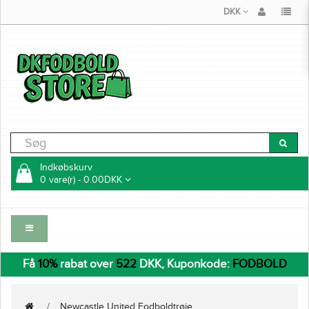
DKK
Indkøbskurv
0 vare(r) - 0.00DKK
Få
10%
rabat over
522
DKK, Kuponkode:
FODBOLD
Newcastle United Fodboldtrøje