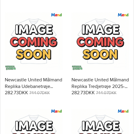
Newcastle United Målmand
Newcastle United Målmand
Replika Udebanetrøje
Replika Tredjetrøje 2025-
282.73DKK
282.73DKK
2025-26 Kortærmet
26 Kortærmet
744.07DKK
744.07DKK