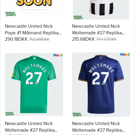
Newcastle United Nick
Newcastle United Nick
Pope #1 Målmand Replika
Woltemade #27 Replika
290.18DKK
215.68DKK
Tredjetrøje 2025-26
Hjemmebanetrøje 2025-26
762.69DKK
744.07DKK
Langærmet
Kortærmet
Newcastle United Nick
Newcastle United Nick
Woltemade #27 Replika
Woltemade #27 Replika