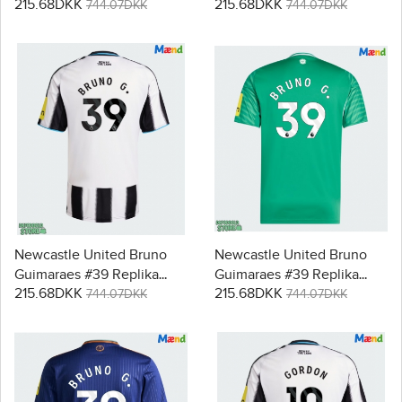
215.68DKK
215.68DKK
Udebanetrøje 2025-26
Tredjetrøje 2025-26
744.07DKK
744.07DKK
Kortærmet
Kortærmet
Newcastle United Bruno
Newcastle United Bruno
Guimaraes #39 Replika
Guimaraes #39 Replika
215.68DKK
215.68DKK
Hjemmebanetrøje 2025-26
Udebanetrøje 2025-26
744.07DKK
744.07DKK
Kortærmet
Kortærmet