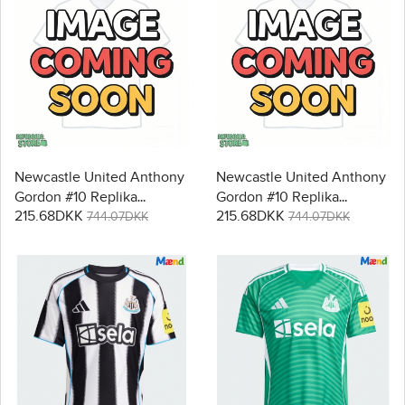
Newcastle United Anthony
Newcastle United Anthony
Gordon #10 Replika
Gordon #10 Replika
215.68DKK
215.68DKK
Udebanetrøje 2026-27
Tredjetrøje 2026-27
744.07DKK
744.07DKK
Kortærmet
Kortærmet