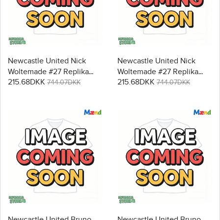
Newcastle United Nick
Newcastle United Nick
Woltemade #27 Replika
Woltemade #27 Replika
215.68DKK
215.68DKK
Udebanetrøje 2026-27
Tredjetrøje 2026-27
744.07DKK
744.07DKK
Kortærmet
Kortærmet
Newcastle United Bruno
Newcastle United Bruno