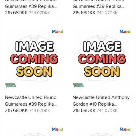
Guimaraes #39 Replika
Guimaraes #39 Replika
215.68DKK
215.68DKK
Hjemmebanetrøje 2026-27
Udebanetrøje 2026-27
744.07DKK
744.07DKK
Kortærmet
Kortærmet
Newcastle United Bruno
Newcastle United Anthony
Guimaraes #39 Replika
Gordon #10 Replika
215.68DKK
215.68DKK
Tredjetrøje 2026-27
Hjemmebanetrøje 2026-27
744.07DKK
744.07DKK
Kortærmet
Kortærmet