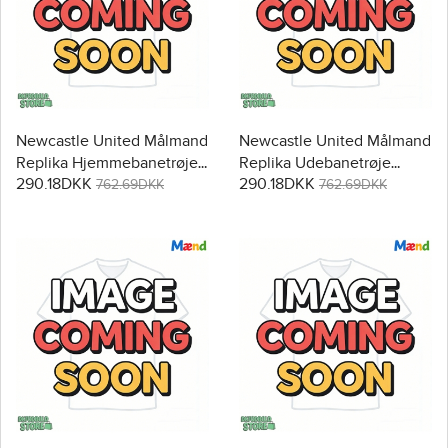
Newcastle United Målmand
Newcastle United Målmand
Replika Hjemmebanetrøje
Replika Udebanetrøje
290.18DKK
290.18DKK
2025-26 Langærmet
2025-26 Langærmet
762.69DKK
762.69DKK