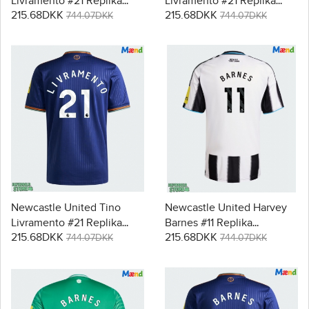
Livramento #21 Replika
Livramento #21 Replika
215.68DKK
215.68DKK
Hjemmebanetrøje 2025-26
Udebanetrøje 2025-26
744.07DKK
744.07DKK
Kortærmet
Kortærmet
Newcastle United Tino
Newcastle United Harvey
Livramento #21 Replika
Barnes #11 Replika
215.68DKK
215.68DKK
Tredjetrøje 2025-26
Hjemmebanetrøje 2025-26
744.07DKK
744.07DKK
Kortærmet
Kortærmet