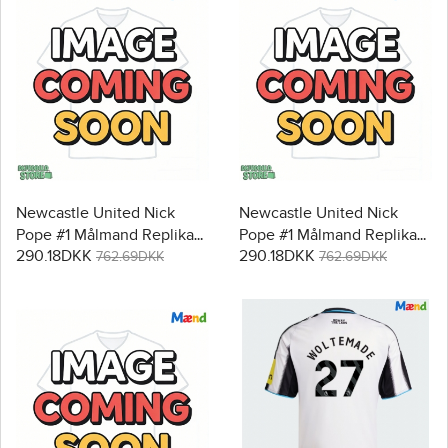
Newcastle United Nick
Newcastle United Nick
Pope #1 Målmand Replika
Pope #1 Målmand Replika
290.18DKK
290.18DKK
Hjemmebanetrøje 2025-26
Udebanetrøje 2025-26
762.69DKK
762.69DKK
Langærmet
Langærmet