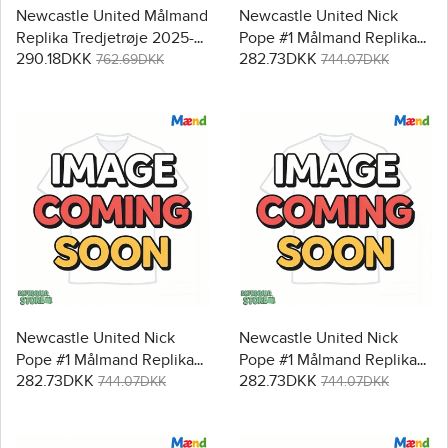
Newcastle United Målmand
Newcastle United Nick
Replika Tredjetrøje 2025-
Pope #1 Målmand Replika
290.18DKK
282.73DKK
26 Langærmet
Hjemmebanetrøje 2025-26
762.69DKK
744.07DKK
Kortærmet
Newcastle United Nick
Newcastle United Nick
Pope #1 Målmand Replika
Pope #1 Målmand Replika
282.73DKK
282.73DKK
Udebanetrøje 2025-26
Tredjetrøje 2025-26
744.07DKK
744.07DKK
Kortærmet
Kortærmet