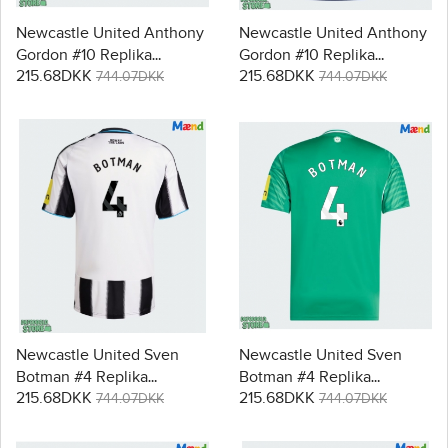
Newcastle United Anthony
Newcastle United Anthony
Gordon #10 Replika
Gordon #10 Replika
215.68DKK
215.68DKK
Udebanetrøje 2025-26
Tredjetrøje 2025-26
744.07DKK
744.07DKK
Kortærmet
Kortærmet
Newcastle United Sven
Newcastle United Sven
Botman #4 Replika
Botman #4 Replika
215.68DKK
215.68DKK
Hjemmebanetrøje 2025-26
Udebanetrøje 2025-26
744.07DKK
744.07DKK
Kortærmet
Kortærmet