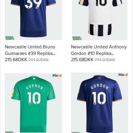
Newcastle United Bruno
Newcastle United Anthony
Guimaraes #39 Replika
Gordon #10 Replika
215.68DKK
215.68DKK
Tredjetrøje 2025-26
Hjemmebanetrøje 2025-26
744.07DKK
744.07DKK
Kortærmet
Kortærmet