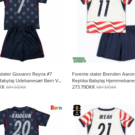
stater Giovanni Reyna #7
Forente stater Brenden Aaron
 Babytøj Udebanesæt Børn VM
Replika Babytøj Hjemmebane
KK
273.79DKK
tærmet (+ Korte bukser)
VM 2026 Kortærmet (+ Korte 
684.51DKK
684.51DKK