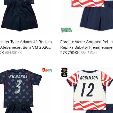
stater Tyler Adams #4 Replika
Forente stater Antonee Robi
 Udebanesæt Børn VM 2026
Replika Babytøj Hjemmebane
KK
273.79DKK
t (+ Korte bukser)
VM 2026 Kortærmet (+ Korte 
684.51DKK
684.51DKK