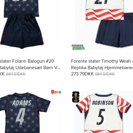
stater Folarin Balogun #20
Forente stater Timothy Weah 
 Babytøj Udebanesæt Børn VM
Replika Babytøj Hjemmebane
KK
273.79DKK
tærmet (+ Korte bukser)
VM 2026 Kortærmet (+ Korte 
684.51DKK
684.51DKK