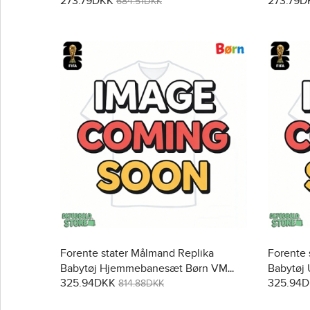
273.79DKK
273.79D
Kortærmet (+ Korte bukser)
Kortærme
684.51DKK
Forente stater Målmand Replika
Forente 
Babytøj Hjemmebanesæt Børn VM
Babytøj
325.94DKK
325.94
2026 Langærmet (+ Korte bukser)
Langærme
814.88DKK