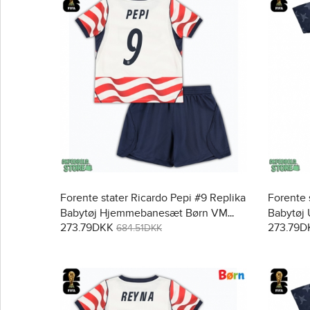
Forente stater Ricardo Pepi #9 Replika
Forente 
Babytøj Hjemmebanesæt Børn VM
Babytøj
273.79DKK
273.79D
2026 Kortærmet (+ Korte bukser)
Kortærme
684.51DKK