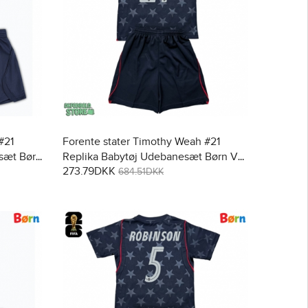
#21
Forente stater Timothy Weah #21
sæt Børn
Replika Babytøj Udebanesæt Børn VM
273.79DKK
bukser)
2026 Kortærmet (+ Korte bukser)
684.51DKK