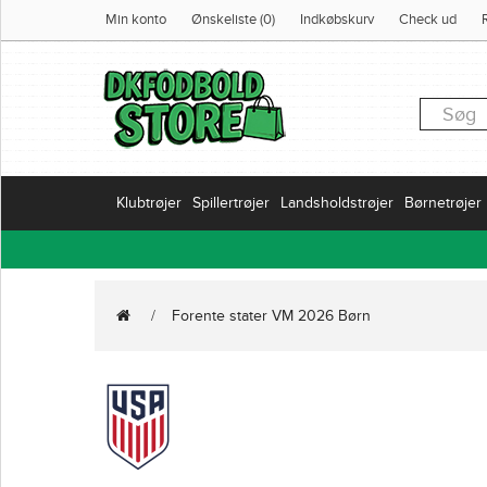
Min konto
Ønskeliste (0)
Indkøbskurv
Check ud
Klubtrøjer
Spillertrøjer
Landsholdstrøjer
Børnetrøjer
Forente stater VM 2026 Børn