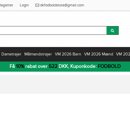
Registrer
Login
dkfodboldstore@gmail.com
Dametrøjer
Målmandstrøjer
VM 2026 Børn
VM 2026 Mænd
VM 20
Få
10%
rabat over
522
DKK, Kuponkode:
FODBOLD