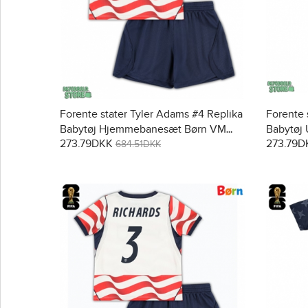
Forente stater Tyler Adams #4 Replika
Forente 
Babytøj Hjemmebanesæt Børn VM
Babytøj
273.79DKK
273.79D
2026 Kortærmet (+ Korte bukser)
Kortærme
684.51DKK