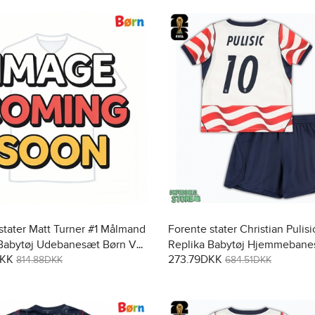
stater Matt Turner #1 Målmand
Forente stater Christian Pulisi
 Babytøj Udebanesæt Børn VM
Replika Babytøj Hjemmebane
DKK
273.79DKK
gærmet (+ Korte bukser)
VM 2026 Kortærmet (+ Korte 
814.88DKK
684.51DKK