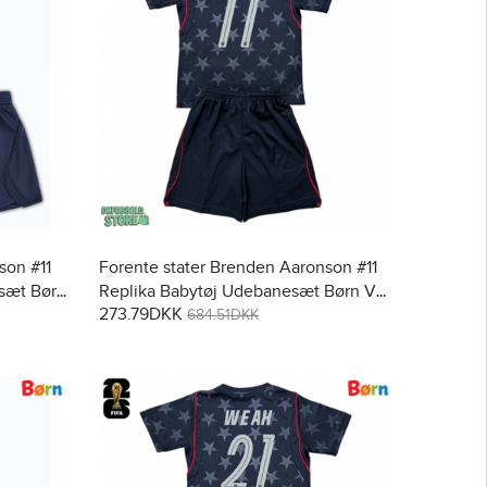
son #11
Forente stater Brenden Aaronson #11
sæt Børn
Replika Babytøj Udebanesæt Børn VM
273.79DKK
bukser)
2026 Kortærmet (+ Korte bukser)
684.51DKK