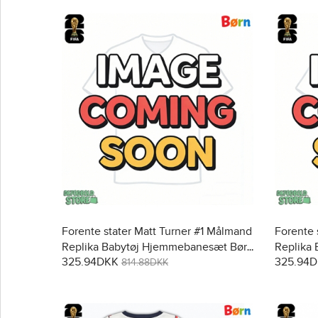
Forente stater Matt Turner #1 Målmand
Forente 
Replika Babytøj Hjemmebanesæt Børn
Replika
325.94DKK
325.94
VM 2026 Langærmet (+ Korte bukser)
2026 Lan
814.88DKK