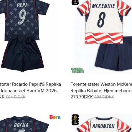
stater Ricardo Pepi #9 Replika
Forente stater Weston McKen
 Udebanesæt Børn VM 2026
Replika Babytøj Hjemmebane
KK
273.79DKK
t (+ Korte bukser)
VM 2026 Kortærmet (+ Korte 
684.51DKK
684.51DKK