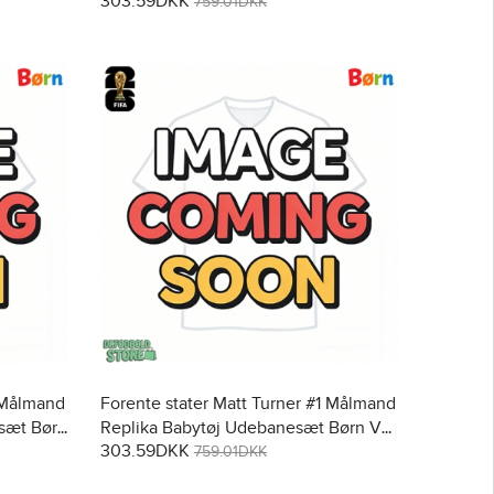
303.59DKK
er)
Kortærmet (+ Korte bukser)
759.01DKK
1 Målmand
Forente stater Matt Turner #1 Målmand
sæt Børn
Replika Babytøj Udebanesæt Børn VM
303.59DKK
bukser)
2026 Kortærmet (+ Korte bukser)
759.01DKK