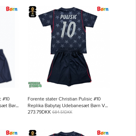
c #10
Forente stater Christian Pulisic #10
sæt Børn
Replika Babytøj Udebanesæt Børn VM
273.79DKK
bukser)
2026 Kortærmet (+ Korte bukser)
684.51DKK