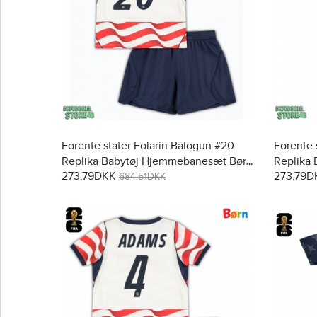
Forente stater Folarin Balogun #20
Forente 
Replika Babytøj Hjemmebanesæt Børn
Replika
273.79DKK
273.79D
VM 2026 Kortærmet (+ Korte bukser)
2026 Kor
684.51DKK