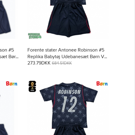
nson #5
Forente stater Antonee Robinson #5
sæt Børn
Replika Babytøj Udebanesæt Børn VM
273.79DKK
bukser)
2026 Kortærmet (+ Korte bukser)
684.51DKK