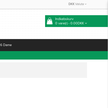
DKK
Valuta
Indkøbskurv
0 vare(r) - 0.00DKK
26 Dame