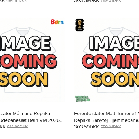
KK
303.59DKK
t (+ Korte bukser)
2026 Kortærmet (+ Korte buks
684.51DKK
759.01DKK
stater Målmand Replika
Forente stater Matt Turner #
 Udebanesæt Børn VM 2026
Replika Babytøj Hjemmebane
DKK
303.59DKK
t (+ Korte bukser)
VM 2026 Kortærmet (+ Korte 
814.88DKK
759.01DKK