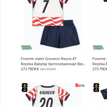
Forente stater Giovanni Reyna #7
Forente 
Replika Babytøj Hjemmebanesæt Børn
Replika
273.79DKK
273.79D
VM 2026 Kortærmet (+ Korte bukser)
2026 Kor
684.51DKK