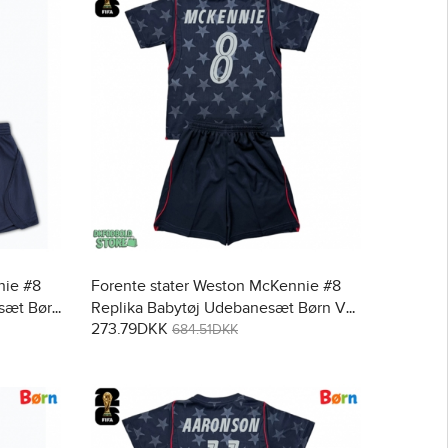
nie #8
Forente stater Weston McKennie #8
sæt Børn
Replika Babytøj Udebanesæt Børn VM
273.79DKK
bukser)
2026 Kortærmet (+ Korte bukser)
684.51DKK