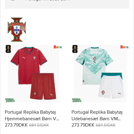
Portugal Replika Babytøj
Portugal Replika Babytøj
Hjemmebanesæt Børn VM
Udebanesæt Børn VM
273.79DKK
273.79DKK
2026 Kortærmet (+ Korte
2026 Kortærmet (+ Korte
684.51DKK
684.51DKK
bukser)
bukser)