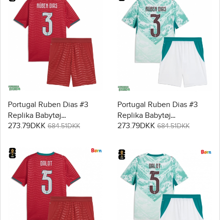
Portugal Ruben Dias #3
Portugal Ruben Dias #3
Replika Babytøj
Replika Babytøj
273.79DKK
273.79DKK
Hjemmebanesæt Børn VM
Udebanesæt Børn VM
684.51DKK
684.51DKK
2026 Kortærmet (+ Korte
2026 Kortærmet (+ Korte
bukser)
bukser)