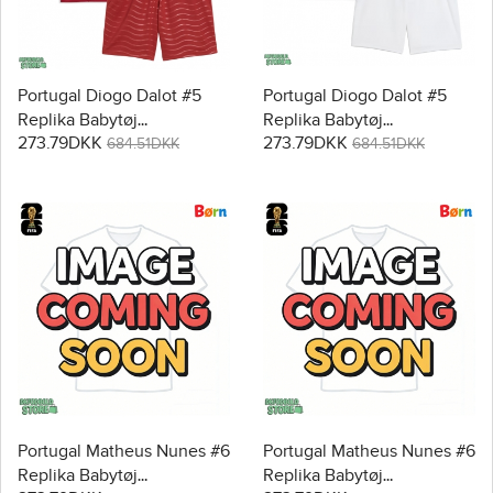
Portugal Diogo Dalot #5
Portugal Diogo Dalot #5
Replika Babytøj
Replika Babytøj
273.79DKK
273.79DKK
Hjemmebanesæt Børn VM
Udebanesæt Børn VM
684.51DKK
684.51DKK
2026 Kortærmet (+ Korte
2026 Kortærmet (+ Korte
bukser)
bukser)
Portugal Matheus Nunes #6
Portugal Matheus Nunes #6
Replika Babytøj
Replika Babytøj