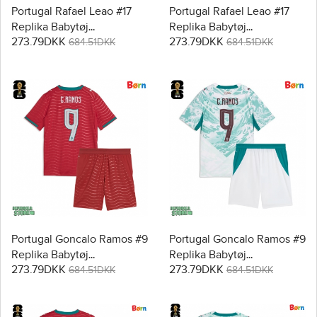
Portugal Rafael Leao #17
Portugal Rafael Leao #17
Replika Babytøj
Replika Babytøj
273.79DKK
273.79DKK
Hjemmebanesæt Børn VM
Udebanesæt Børn VM
684.51DKK
684.51DKK
2026 Kortærmet (+ Korte
2026 Kortærmet (+ Korte
bukser)
bukser)
Portugal Goncalo Ramos #9
Portugal Goncalo Ramos #9
Replika Babytøj
Replika Babytøj
273.79DKK
273.79DKK
Hjemmebanesæt Børn VM
Udebanesæt Børn VM
684.51DKK
684.51DKK
2026 Kortærmet (+ Korte
2026 Kortærmet (+ Korte
bukser)
bukser)