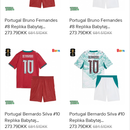
Portugal Bruno Fernandes
Portugal Bruno Fernandes
#8 Replika Babytøj
#8 Replika Babytøj
273.79DKK
273.79DKK
Hjemmebanesæt Børn VM
Udebanesæt Børn VM
684.51DKK
684.51DKK
2026 Kortærmet (+ Korte
2026 Kortærmet (+ Korte
bukser)
bukser)
Portugal Bernardo Silva #10
Portugal Bernardo Silva #10
Replika Babytøj
Replika Babytøj
273.79DKK
273.79DKK
Hjemmebanesæt Børn VM
Udebanesæt Børn VM
684.51DKK
684.51DKK