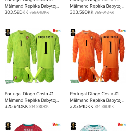
Målmand Replika Babytøj
Målmand Replika Babytøj
303.59DKK
303.59DKK
Hjemmebanesæt Børn VM
Udebanesæt Børn VM
759.01DKK
759.01DKK
2026 Kortærmet (+ Korte
2026 Kortærmet (+ Korte
bukser)
bukser)
Portugal Diogo Costa #1
Portugal Diogo Costa #1
Målmand Replika Babytøj
Målmand Replika Babytøj
325.94DKK
325.94DKK
Hjemmebanesæt Børn VM
Udebanesæt Børn VM
814.88DKK
814.88DKK
2026 Langærmet (+ Korte
2026 Langærmet (+ Korte
bukser)
bukser)