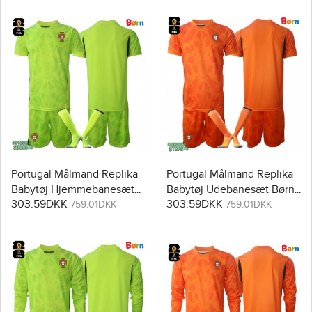
Portugal Målmand Replika
Portugal Målmand Replika
Babytøj Hjemmebanesæt
Babytøj Udebanesæt Børn
303.59DKK
303.59DKK
Børn VM 2026 Kortærmet
VM 2026 Kortærmet (+
759.01DKK
759.01DKK
(+ Korte bukser)
Korte bukser)