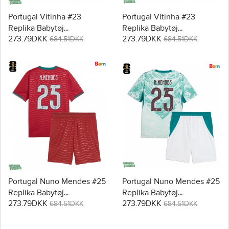
Portugal Vitinha #23
Portugal Vitinha #23
Replika Babytøj
Replika Babytøj
273.79DKK
273.79DKK
Hjemmebanesæt Børn VM
Udebanesæt Børn VM
684.51DKK
684.51DKK
2026 Kortærmet (+ Korte
2026 Kortærmet (+ Korte
bukser)
bukser)
Portugal Nuno Mendes #25
Portugal Nuno Mendes #25
Replika Babytøj
Replika Babytøj
273.79DKK
273.79DKK
Hjemmebanesæt Børn VM
Udebanesæt Børn VM
684.51DKK
684.51DKK
2026 Kortærmet (+ Korte
2026 Kortærmet (+ Korte
bukser)
bukser)