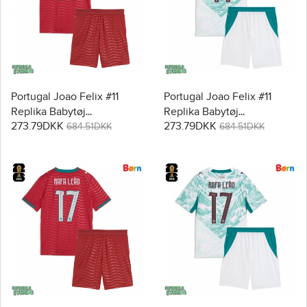
Portugal Joao Felix #11
Portugal Joao Felix #11
Replika Babytøj
Replika Babytøj
273.79DKK
273.79DKK
Hjemmebanesæt Børn VM
Udebanesæt Børn VM
684.51DKK
684.51DKK
2026 Kortærmet (+ Korte
2026 Kortærmet (+ Korte
bukser)
bukser)