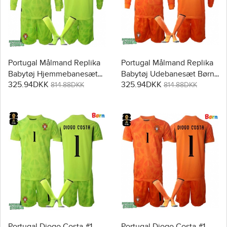
Portugal Målmand Replika
Portugal Målmand Replika
Babytøj Hjemmebanesæt
Babytøj Udebanesæt Børn
325.94DKK
325.94DKK
Børn VM 2026 Langærmet
VM 2026 Langærmet (+
814.88DKK
814.88DKK
(+ Korte bukser)
Korte bukser)
Portugal Diogo Costa #1
Portugal Diogo Costa #1