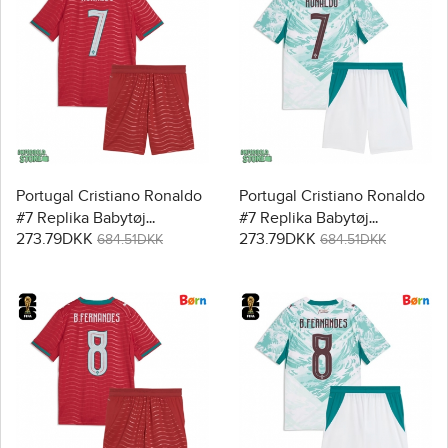
Portugal Cristiano Ronaldo
Portugal Cristiano Ronaldo
#7 Replika Babytøj
#7 Replika Babytøj
273.79DKK
273.79DKK
Hjemmebanesæt Børn VM
Udebanesæt Børn VM
684.51DKK
684.51DKK
2026 Kortærmet (+ Korte
2026 Kortærmet (+ Korte
bukser)
bukser)