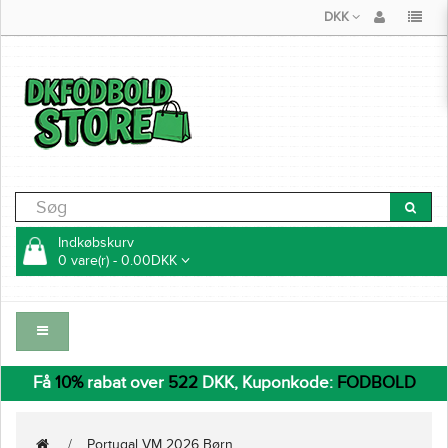
DKK
Indkøbskurv
0 vare(r) - 0.00DKK
Få
10%
rabat over
522
DKK, Kuponkode:
FODBOLD
Portugal VM 2026 Børn