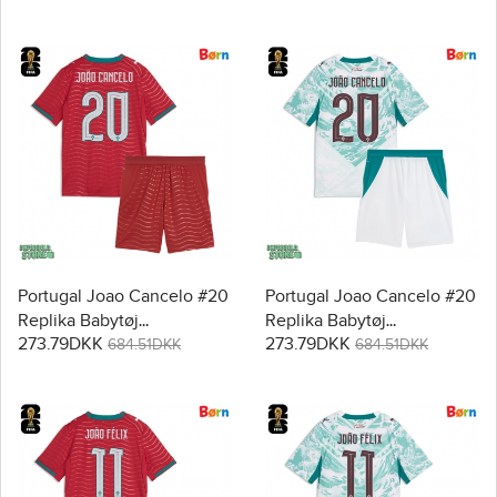
2026 Kortærmet (+ Korte
2026 Kortærmet (+ Korte
bukser)
bukser)
Portugal Joao Cancelo #20
Portugal Joao Cancelo #20
Replika Babytøj
Replika Babytøj
273.79DKK
273.79DKK
Hjemmebanesæt Børn VM
Udebanesæt Børn VM
684.51DKK
684.51DKK
2026 Kortærmet (+ Korte
2026 Kortærmet (+ Korte
bukser)
bukser)