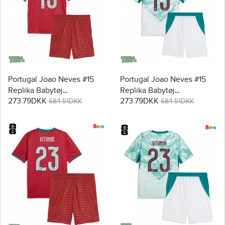
Portugal Joao Neves #15
Portugal Joao Neves #15
Replika Babytøj
Replika Babytøj
273.79DKK
273.79DKK
Hjemmebanesæt Børn VM
Udebanesæt Børn VM
684.51DKK
684.51DKK
2026 Kortærmet (+ Korte
2026 Kortærmet (+ Korte
bukser)
bukser)