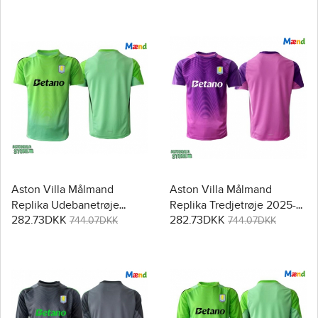
Aston Villa Målmand
Aston Villa Målmand
Replika Udebanetrøje
Replika Tredjetrøje 2025-
282.73DKK
282.73DKK
2025-26 Kortærmet
26 Kortærmet
744.07DKK
744.07DKK