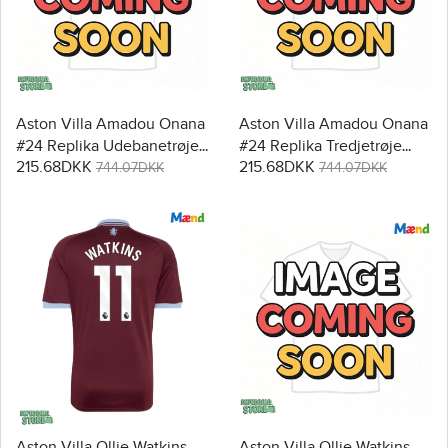
Aston Villa Amadou Onana
Aston Villa Amadou Onana
#24 Replika Udebanetrøje
#24 Replika Tredjetrøje
215.68DKK
215.68DKK
2026-27 Kortærmet
2026-27 Kortærmet
744.07DKK
744.07DKK
Aston Villa Ollie Watkins
Aston Villa Ollie Watkins