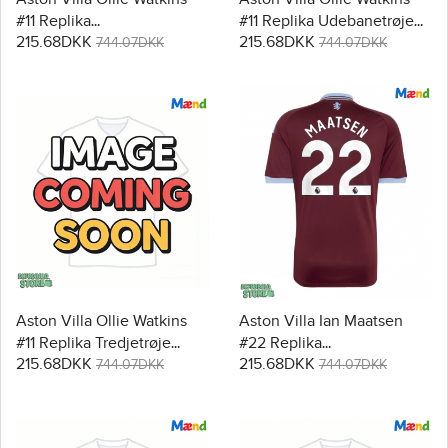
#11 Replika
#11 Replika Udebanetrøje
215.68DKK
215.68DKK
Hjemmebanetrøje 2026-27
2026-27 Kortærmet
744.07DKK
744.07DKK
Kortærmet
Aston Villa Ollie Watkins
Aston Villa Ian Maatsen
#11 Replika Tredjetrøje
#22 Replika
215.68DKK
215.68DKK
2026-27 Kortærmet
Hjemmebanetrøje 2026-27
744.07DKK
744.07DKK
Kortærmet