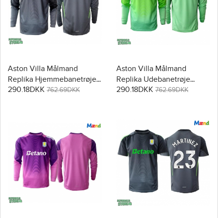
Aston Villa Målmand
Aston Villa Målmand
Replika Hjemmebanetrøje
Replika Udebanetrøje
290.18DKK
290.18DKK
2025-26 Langærmet
2025-26 Langærmet
762.69DKK
762.69DKK