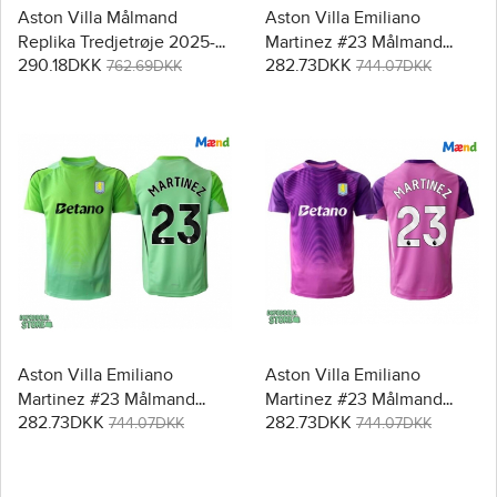
Aston Villa Målmand
Aston Villa Emiliano
Replika Tredjetrøje 2025-
Martinez #23 Målmand
290.18DKK
282.73DKK
26 Langærmet
Replika Hjemmebanetrøje
762.69DKK
744.07DKK
2025-26 Kortærmet
Aston Villa Emiliano
Aston Villa Emiliano
Martinez #23 Målmand
Martinez #23 Målmand
282.73DKK
282.73DKK
Replika Udebanetrøje
Replika Tredjetrøje 2025-
744.07DKK
744.07DKK
2025-26 Kortærmet
26 Kortærmet