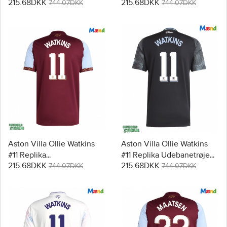
215.68DKK
215.68DKK
2025-26 Kortærmet
2025-26 Kortærmet
744.07DKK
744.07DKK
Aston Villa Ollie Watkins
Aston Villa Ollie Watkins
#11 Replika
#11 Replika Udebanetrøje
215.68DKK
215.68DKK
Hjemmebanetrøje 2025-26
2025-26 Kortærmet
744.07DKK
744.07DKK
Kortærmet