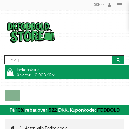
DKK
Indkøbskurv
0 vare(r) - 0.00DKK
Få
10%
rabat over
522
DKK, Kuponkode:
FODBOLD
Aston Villa Fodboldtrøje