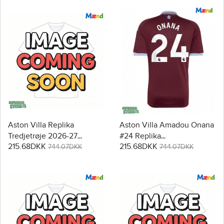
Aston Villa Replika
Aston Villa Amadou Onana
Tredjetrøje 2026-27
#24 Replika
215.68DKK
215.68DKK
Kortærmet
Hjemmebanetrøje 2026-27
744.07DKK
744.07DKK
Kortærmet