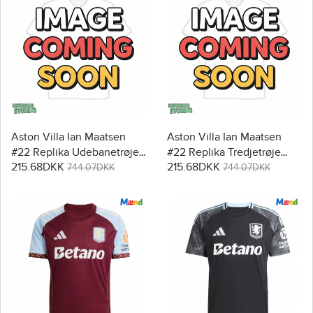
Aston Villa Ian Maatsen
Aston Villa Ian Maatsen
#22 Replika Udebanetrøje
#22 Replika Tredjetrøje
215.68DKK
215.68DKK
2026-27 Kortærmet
2026-27 Kortærmet
744.07DKK
744.07DKK