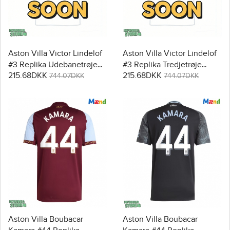
Aston Villa Victor Lindelof
Aston Villa Victor Lindelof
#3 Replika Udebanetrøje
#3 Replika Tredjetrøje
215.68DKK
215.68DKK
2025-26 Kortærmet
2025-26 Kortærmet
744.07DKK
744.07DKK
Aston Villa Boubacar
Aston Villa Boubacar