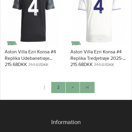
Aston Villa Ezri Konsa #4
Aston Villa Ezri Konsa #4
Replika Udebanetrøje
Replika Tredjetrøje 2025-
215.68DKK
215.68DKK
2025-26 Kortærmet
26 Kortærmet
744.07DKK
744.07DKK
1
2
>
>|
Information