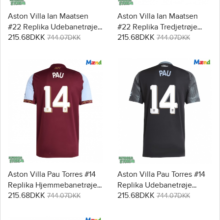
Aston Villa Ian Maatsen
Aston Villa Ian Maatsen
#22 Replika Udebanetrøje
#22 Replika Tredjetrøje
215.68DKK
215.68DKK
2025-26 Kortærmet
2025-26 Kortærmet
744.07DKK
744.07DKK
Aston Villa Pau Torres #14
Aston Villa Pau Torres #14
Replika Hjemmebanetrøje
Replika Udebanetrøje
215.68DKK
215.68DKK
2025-26 Kortærmet
2025-26 Kortærmet
744.07DKK
744.07DKK