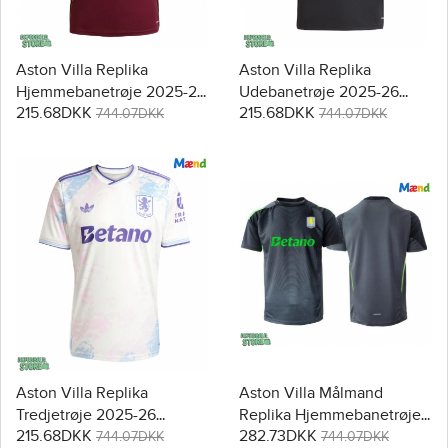
Aston Villa Replika
Aston Villa Replika
Hjemmebanetrøje 2025-26
Udebanetrøje 2025-26
215.68DKK
215.68DKK
Kortærmet
Kortærmet
744.07DKK
744.07DKK
Aston Villa Replika
Aston Villa Målmand
Tredjetrøje 2025-26
Replika Hjemmebanetrøje
215.68DKK
282.73DKK
Kortærmet
2025-26 Kortærmet
744.07DKK
744.07DKK