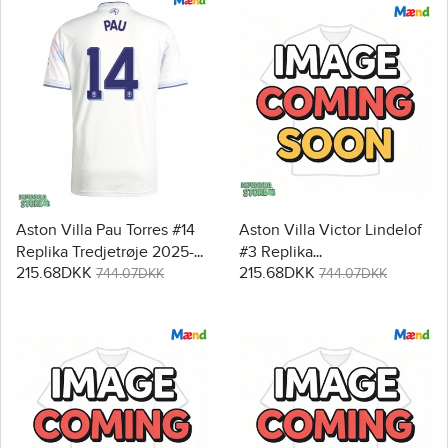
Aston Villa Pau Torres #14
Aston Villa Victor Lindelof
Replika Tredjetrøje 2025-
#3 Replika
215.68DKK
215.68DKK
26 Kortærmet
Hjemmebanetrøje 2025-26
744.07DKK
744.07DKK
Kortærmet