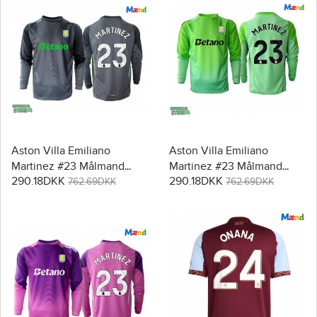
Aston Villa Emiliano
Aston Villa Emiliano
Martinez #23 Målmand
Martinez #23 Målmand
290.18DKK
290.18DKK
Replika Hjemmebanetrøje
Replika Udebanetrøje
762.69DKK
762.69DKK
2025-26 Langærmet
2025-26 Langærmet