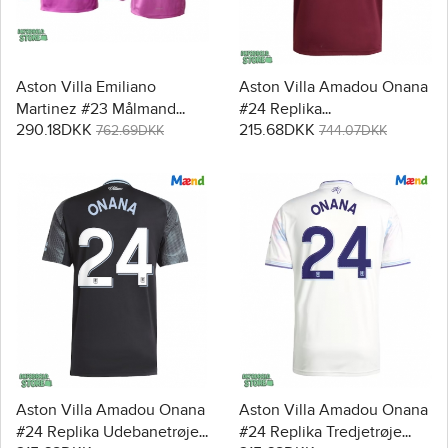
Aston Villa Emiliano
Aston Villa Amadou Onana
Martinez #23 Målmand
#24 Replika
290.18DKK
215.68DKK
Replika Tredjetrøje 2025-
Hjemmebanetrøje 2025-26
762.69DKK
744.07DKK
26 Langærmet
Kortærmet
Aston Villa Amadou Onana
Aston Villa Amadou Onana
#24 Replika Udebanetrøje
#24 Replika Tredjetrøje