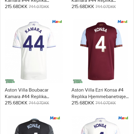
Kamara #44 Replika
Kamara #44 Replika
215.68DKK
215.68DKK
Hjemmebanetrøje 2025-26
Udebanetrøje 2025-26
744.07DKK
744.07DKK
Kortærmet
Kortærmet
Aston Villa Boubacar
Aston Villa Ezri Konsa #4
Kamara #44 Replika
Replika Hjemmebanetrøje
215.68DKK
215.68DKK
Tredjetrøje 2025-26
2025-26 Kortærmet
744.07DKK
744.07DKK
Kortærmet