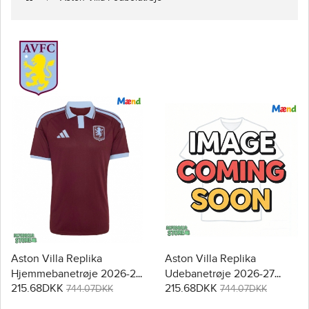
Aston Villa Replika
Aston Villa Replika
Hjemmebanetrøje 2026-27
Udebanetrøje 2026-27
215.68DKK
215.68DKK
Kortærmet
Kortærmet
744.07DKK
744.07DKK