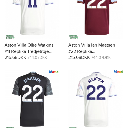
Aston Villa Ollie Watkins
Aston Villa Ian Maatsen
#11 Replika Tredjetrøje
#22 Replika
215.68DKK
215.68DKK
2025-26 Kortærmet
Hjemmebanetrøje 2025-26
744.07DKK
744.07DKK
Kortærmet