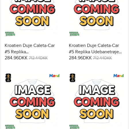
Kroatien Duje Caleta-Car
Kroatien Duje Caleta-Car
#5 Replika
#5 Replika Udebanetrøje
284.96DKK
284.96DKK
Hjemmebanetrøje VM
VM 2026 Kortærmet
712.44DKK
712.44DKK
2026 Kortærmet