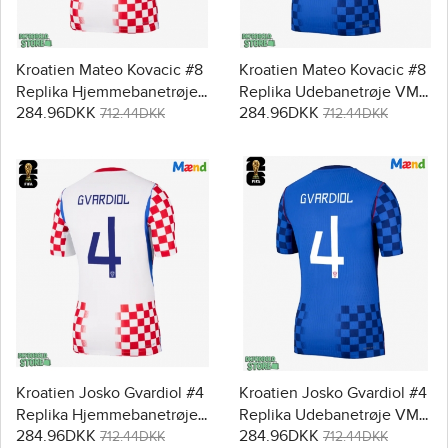
Kroatien Mateo Kovacic #8
Kroatien Mateo Kovacic #8
Replika Hjemmebanetrøje
Replika Udebanetrøje VM
284.96DKK
284.96DKK
VM 2026 Kortærmet
2026 Kortærmet
712.44DKK
712.44DKK
Kroatien Josko Gvardiol #4
Kroatien Josko Gvardiol #4
Replika Hjemmebanetrøje
Replika Udebanetrøje VM
284.96DKK
284.96DKK
VM 2026 Kortærmet
2026 Kortærmet
712.44DKK
712.44DKK