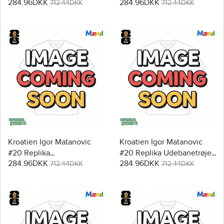
284.96DKK
284.96DKK
VM 2026 Kortærmet
2026 Kortærmet
712.44DKK
712.44DKK
Kroatien Igor Matanovic
Kroatien Igor Matanovic
#20 Replika
#20 Replika Udebanetrøje
284.96DKK
284.96DKK
Hjemmebanetrøje VM
VM 2026 Kortærmet
712.44DKK
712.44DKK
2026 Kortærmet