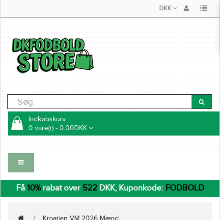
DKK
Indkøbskurv
0 vare(r) - 0.00DKK
Få
10%
rabat over
522
DKK, Kuponkode:
FODBOLD
Kroatien VM 2026 Mænd