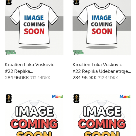
Kroatien Luka Vuskovic
Kroatien Luka Vuskovic
#22 Replika
#22 Replika Udebanetrøje
284.96DKK
284.96DKK
Hjemmebanetrøje VM
VM 2026 Kortærmet
712.44DKK
712.44DKK
2026 Kortærmet