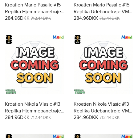
Kroatien Mario Pasalic #15
Kroatien Mario Pasalic #15
Replika Hjemmebanetrøje
Replika Udebanetrøje VM
284.96DKK
284.96DKK
VM 2026 Kortærmet
2026 Kortærmet
712.44DKK
712.44DKK
Kroatien Nikola Vlasic #13
Kroatien Nikola Vlasic #13
Replika Hjemmebanetrøje
Replika Udebanetrøje VM
284.96DKK
284.96DKK
VM 2026 Kortærmet
2026 Kortærmet
712.44DKK
712.44DKK