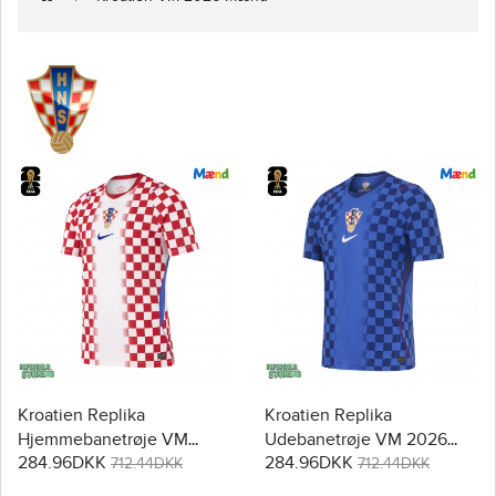
Kroatien Replika
Kroatien Replika
Hjemmebanetrøje VM
Udebanetrøje VM 2026
284.96DKK
284.96DKK
2026 Kortærmet
Kortærmet
712.44DKK
712.44DKK