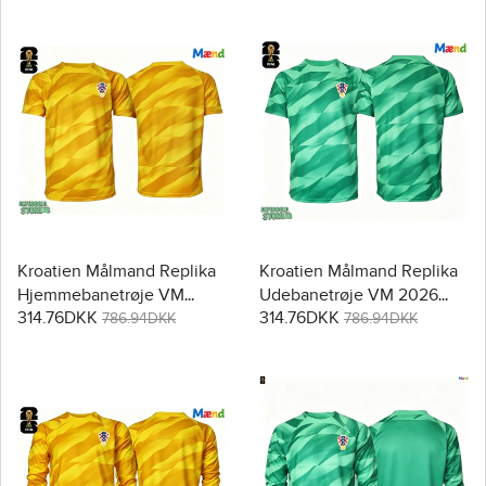
Kroatien Målmand Replika
Kroatien Målmand Replika
Hjemmebanetrøje VM
Udebanetrøje VM 2026
314.76DKK
314.76DKK
2026 Kortærmet
Kortærmet
786.94DKK
786.94DKK