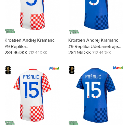
Kroatien Andrej Kramaric
Kroatien Andrej Kramaric
#9 Replika
#9 Replika Udebanetrøje
284.96DKK
284.96DKK
Hjemmebanetrøje VM
VM 2026 Kortærmet
712.44DKK
712.44DKK
2026 Kortærmet