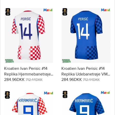
Kroatien Ivan Perisic #14
Kroatien Ivan Perisic #14
Replika Hjemmebanetrøje
Replika Udebanetrøje VM
284.96DKK
284.96DKK
VM 2026 Kortærmet
2026 Kortærmet
712.44DKK
712.44DKK