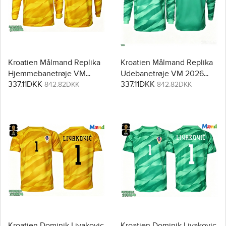
Kroatien Målmand Replika
Kroatien Målmand Replika
Hjemmebanetrøje VM
Udebanetrøje VM 2026
337.11DKK
337.11DKK
2026 Langærmet
Langærmet
842.82DKK
842.82DKK
Kroatien Dominik Livakovic
Kroatien Dominik Livakovic