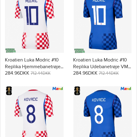
Kroatien Luka Modric #10
Kroatien Luka Modric #10
Replika Hjemmebanetrøje
Replika Udebanetrøje VM
284.96DKK
284.96DKK
VM 2026 Kortærmet
2026 Kortærmet
712.44DKK
712.44DKK