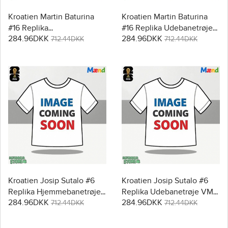
Kroatien Martin Baturina
Kroatien Martin Baturina
#16 Replika
#16 Replika Udebanetrøje
284.96DKK
284.96DKK
Hjemmebanetrøje VM
VM 2026 Kortærmet
712.44DKK
712.44DKK
2026 Kortærmet
Kroatien Josip Sutalo #6
Kroatien Josip Sutalo #6
Replika Hjemmebanetrøje
Replika Udebanetrøje VM
284.96DKK
284.96DKK
VM 2026 Kortærmet
2026 Kortærmet
712.44DKK
712.44DKK