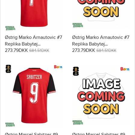
Østrig Marko Arnautovic #7
Østrig Marko Arnautovic #7
Replika Babytøj
Replika Babytøj
273.79DKK
273.79DKK
Hjemmebanesæt Børn VM
Udebanesæt Børn VM
684.51DKK
684.51DKK
2026 Kortærmet (+ Korte
2026 Kortærmet (+ Korte
bukser)
bukser)
Østrig Marcel Sabitzer #9
Østrig Marcel Sabitzer #9