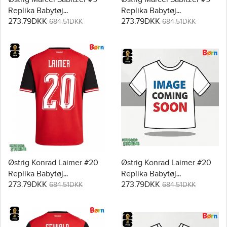
Replika Babytøj
Replika Babytøj
273.79DKK
273.79DKK
Hjemmebanesæt Børn VM
Udebanesæt Børn VM
684.51DKK
684.51DKK
2026 Kortærmet (+ Korte
2026 Kortærmet (+ Korte
bukser)
bukser)
Østrig Konrad Laimer #20
Østrig Konrad Laimer #20
Replika Babytøj
Replika Babytøj
273.79DKK
273.79DKK
Hjemmebanesæt Børn VM
Udebanesæt Børn VM
684.51DKK
684.51DKK
2026 Kortærmet (+ Korte
2026 Kortærmet (+ Korte
bukser)
bukser)