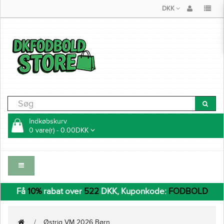
DKK
Indkøbskurv
0 vare(r) - 0.00DKK
Få
10%
rabat over
522
DKK, Kuponkode:
FODBOLD
Østrig VM 2026 Børn