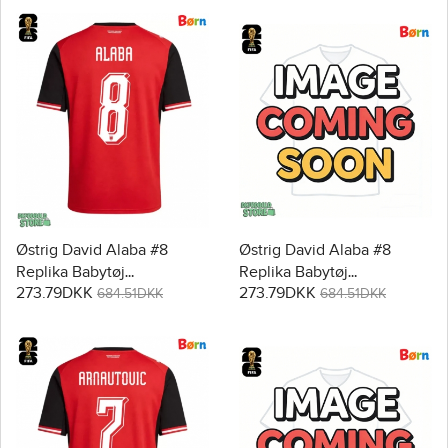
Østrig David Alaba #8
Østrig David Alaba #8
Replika Babytøj
Replika Babytøj
273.79DKK
273.79DKK
Hjemmebanesæt Børn VM
Udebanesæt Børn VM
684.51DKK
684.51DKK
2026 Kortærmet (+ Korte
2026 Kortærmet (+ Korte
bukser)
bukser)