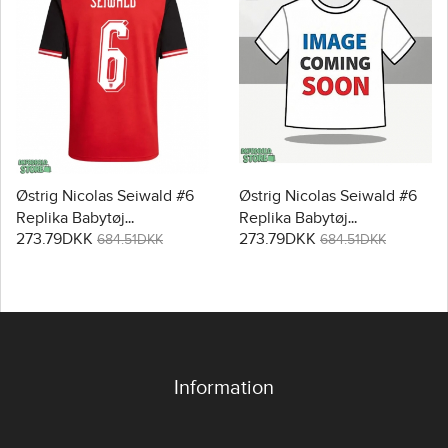
Østrig Nicolas Seiwald #6
Østrig Nicolas Seiwald #6
Replika Babytøj
Replika Babytøj
273.79DKK
273.79DKK
Hjemmebanesæt Børn VM
Udebanesæt Børn VM
684.51DKK
684.51DKK
2026 Kortærmet (+ Korte
2026 Kortærmet (+ Korte
bukser)
bukser)
Information