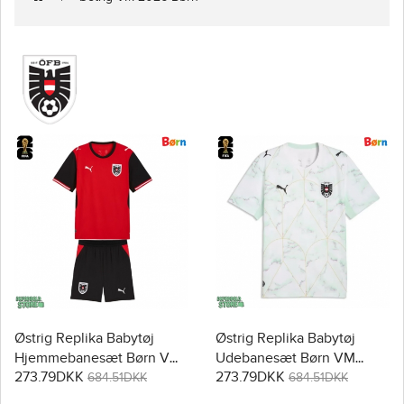
Østrig Replika Babytøj
Østrig Replika Babytøj
Hjemmebanesæt Børn VM
Udebanesæt Børn VM
273.79DKK
273.79DKK
2026 Kortærmet (+ Korte
2026 Kortærmet (+ Korte
684.51DKK
684.51DKK
bukser)
bukser)