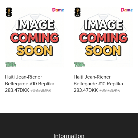
Haiti Jean-Ricner
Haiti Jean-Ricner
Bellegarde #10 Replika
Bellegarde #10 Replika
283.47DKK
283.47DKK
Hjemmebanetrøje Dame
Udebanetrøje Dame VM
708.72DKK
708.72DKK
VM 2026 Kortærmet
2026 Kortærmet
Information