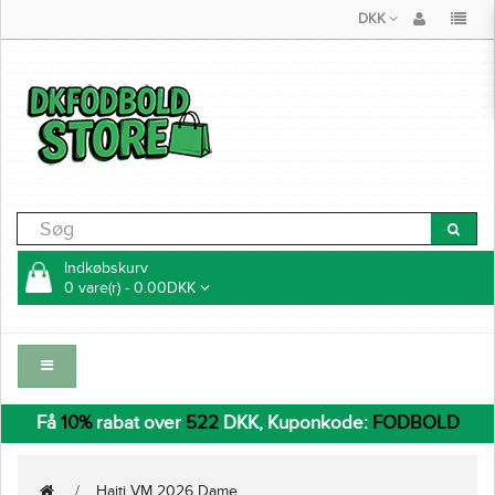
DKK
Indkøbskurv
0 vare(r) - 0.00DKK
Få
10%
rabat over
522
DKK, Kuponkode:
FODBOLD
Haiti VM 2026 Dame