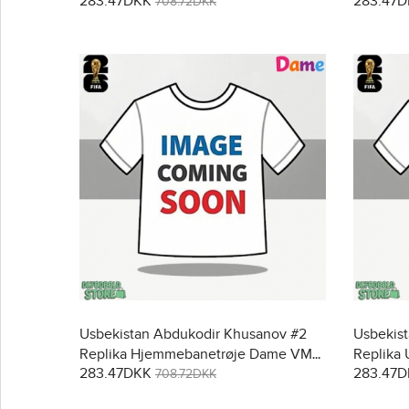
283.47DKK
283.47
708.72DKK
Usbekistan Abdukodir Khusanov #2
Usbekis
Replika Hjemmebanetrøje Dame VM
Replika
283.47DKK
283.47
2026 Kortærmet
Kortærm
708.72DKK