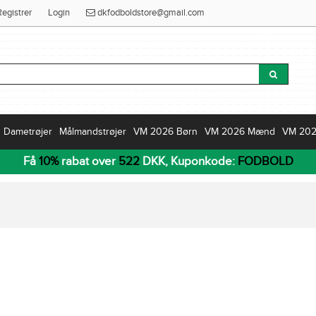
Registrer
Login
dkfodboldstore@gmail.com
Dametrøjer
Målmandstrøjer
VM 2026 Børn
VM 2026 Mænd
VM 20
Få
10%
rabat over
522
DKK, Kuponkode:
FODBOLD