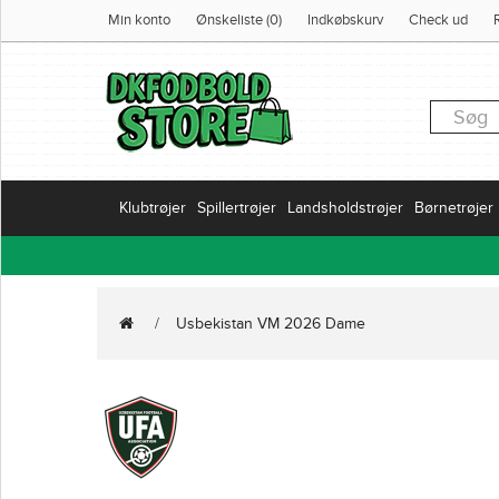
Min konto
Ønskeliste (0)
Indkøbskurv
Check ud
Klubtrøjer
Spillertrøjer
Landsholdstrøjer
Børnetrøjer
Usbekistan VM 2026 Dame