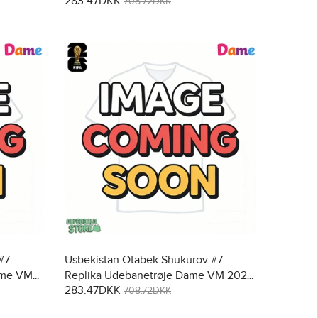
283.47DKK
Kortærmet
708.72DKK
#7
Usbekistan Otabek Shukurov #7
ame VM
Replika Udebanetrøje Dame VM 2026
283.47DKK
Kortærmet
708.72DKK