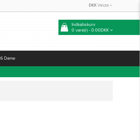
DKK
Valuta
Indkøbskurv
0 vare(r) - 0.00DKK
26 Dame