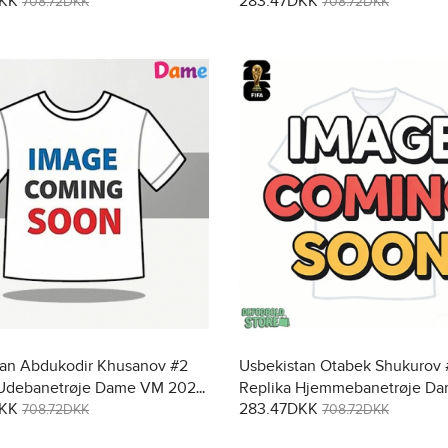
DKK
283.47DKK
2026 Kortærmet
708.72DKK
708.72DKK
tan Abdukodir Khusanov #2
Usbekistan Otabek Shukurov 
 Udebanetrøje Dame VM 2026
Replika Hjemmebanetrøje D
DKK
283.47DKK
et
2026 Kortærmet
708.72DKK
708.72DKK