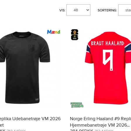
VIS:
SORTERING:
eplika Udebanetrøje VM 2026
Norge Erling Haaland #9 Repl
et
Hjemmebanetrøje VM 2026