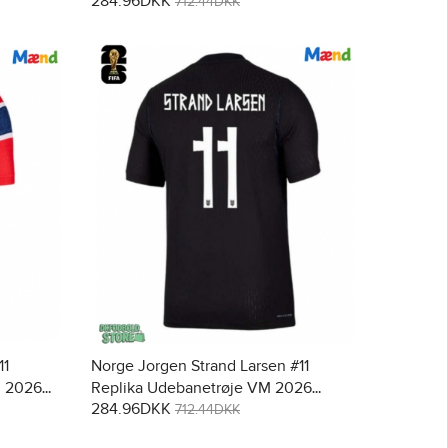
284.96DKK
712.44DKK
11
Norge Jorgen Strand Larsen #11
M 2026
Replika Udebanetrøje VM 2026
284.96DKK
Kortærmet
712.44DKK