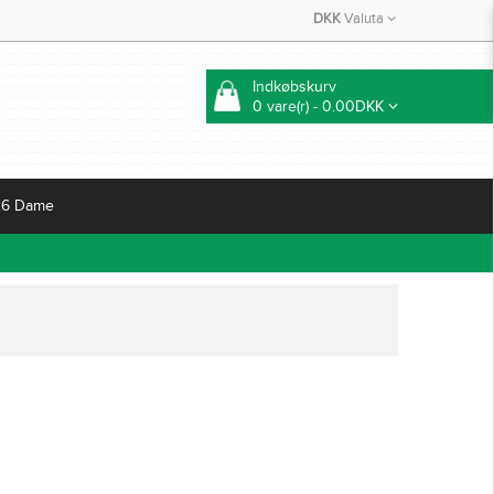
DKK
Valuta
Indkøbskurv
0 vare(r) - 0.00DKK
26 Dame