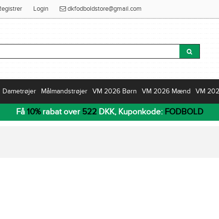
Registrer
Login
dkfodboldstore@gmail.com
Dametrøjer
Målmandstrøjer
VM 2026 Børn
VM 2026 Mænd
VM 20
Få
10%
rabat over
522
DKK, Kuponkode:
FODBOLD