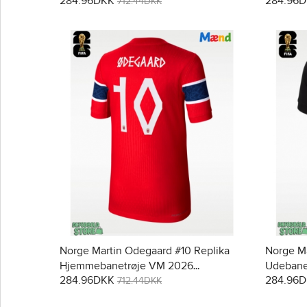
284.96DKK
284.96
712.44DKK
Norge Martin Odegaard #10 Replika
Norge Ma
Hjemmebanetrøje VM 2026
Udebane
284.96DKK
284.96
Kortærmet
712.44DKK