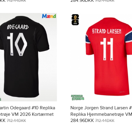
DKK
284.96DKK
Kortærmet
712.44DKK
712.44DKK
rtin Odegaard #10 Replika
Norge Jorgen Strand Larsen #
trøje VM 2026 Kortærmet
Replika Hjemmebanetrøje V
DKK
284.96DKK
Kortærmet
712.44DKK
712.44DKK