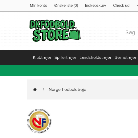
Min konto
Ønskeliste (0)
Indkøbskurv
Check ud
Klubtrøjer
Spillertrøjer
Landsholdstrøjer
Børnetrøjer
Norge Fodboldtrøje