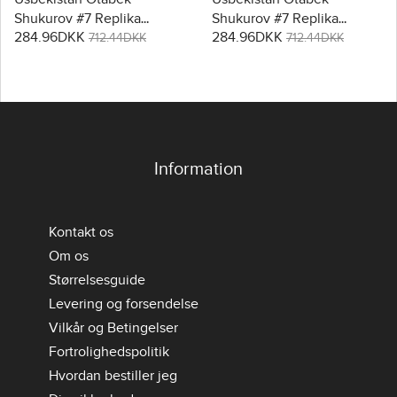
Shukurov #7 Replika
Shukurov #7 Replika
284.96DKK
284.96DKK
Hjemmebanetrøje VM
Udebanetrøje VM 2026
712.44DKK
712.44DKK
2026 Kortærmet
Kortærmet
Information
Kontakt os
Om os
Størrelsesguide
Levering og forsendelse
Vilkår og Betingelser
Fortrolighedspolitik
Hvordan bestiller jeg