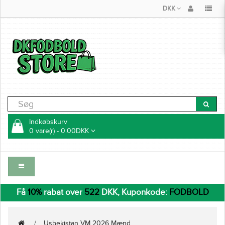
DKK
Indkøbskurv
0 vare(r) - 0.00DKK
Få
10%
rabat over
522
DKK, Kuponkode:
FODBOLD
Usbekistan VM 2026 Mænd