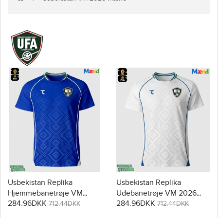
Usbekistan Replika
Usbekistan Replika
Hjemmebanetrøje VM
Udebanetrøje VM 2026
284.96DKK
284.96DKK
2026 Kortærmet
Kortærmet
712.44DKK
712.44DKK