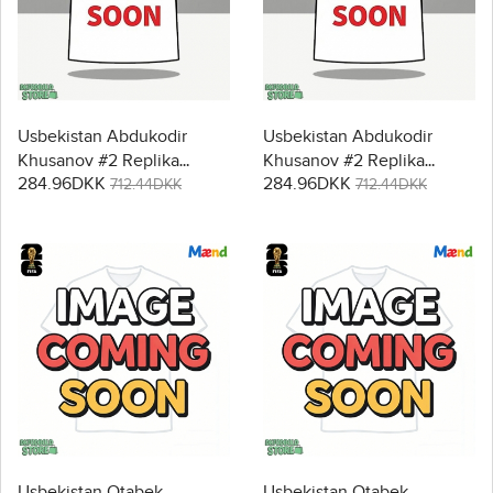
Usbekistan Abdukodir
Usbekistan Abdukodir
Khusanov #2 Replika
Khusanov #2 Replika
284.96DKK
284.96DKK
Hjemmebanetrøje VM
Udebanetrøje VM 2026
712.44DKK
712.44DKK
2026 Kortærmet
Kortærmet
Usbekistan Otabek
Usbekistan Otabek