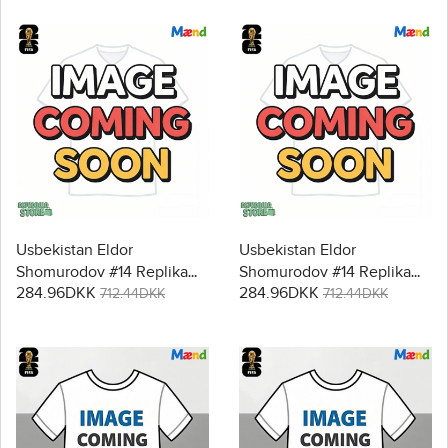
Usbekistan Eldor
Usbekistan Eldor
Shomurodov #14 Replika
Shomurodov #14 Replika
284.96DKK
284.96DKK
Hjemmebanetrøje VM
Udebanetrøje VM 2026
712.44DKK
712.44DKK
2026 Kortærmet
Kortærmet