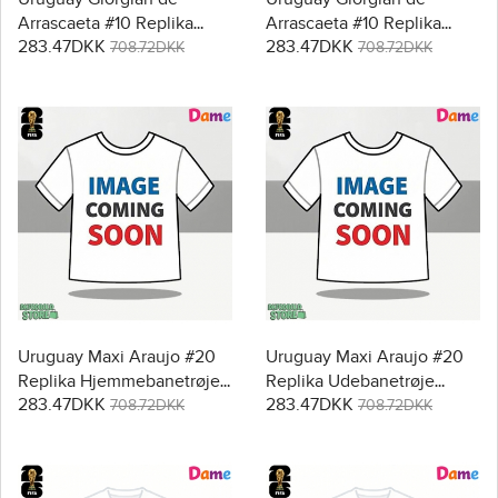
Arrascaeta #10 Replika
Arrascaeta #10 Replika
283.47DKK
283.47DKK
Hjemmebanetrøje Dame
Udebanetrøje Dame VM
708.72DKK
708.72DKK
VM 2026 Kortærmet
2026 Kortærmet
Uruguay Maxi Araujo #20
Uruguay Maxi Araujo #20
Replika Hjemmebanetrøje
Replika Udebanetrøje
283.47DKK
283.47DKK
Dame VM 2026 Kortærmet
Dame VM 2026 Kortærmet
708.72DKK
708.72DKK