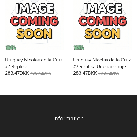
Uruguay Nicolas de la Cruz
Uruguay Nicolas de la Cruz
#7 Replika
#7 Replika Udebanetrøje
283.47DKK
283.47DKK
Hjemmebanetrøje Dame
Dame VM 2026 Kortærmet
708.72DKK
708.72DKK
VM 2026 Kortærmet
Information