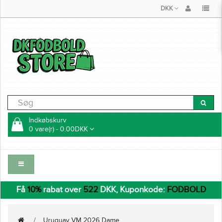
DKK
Indkøbskurv
0 vare(r) - 0.00DKK
Få
10%
rabat over
522
DKK, Kuponkode:
FODBOLD
Uruguay VM 2026 Dame