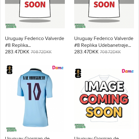
Uruguay Federico Valverde
Uruguay Federico Valverde
#8 Replika
#8 Replika Udebanetrøje
283.47DKK
283.47DKK
Hjemmebanetrøje Dame
Dame VM 2026 Kortærmet
708.72DKK
708.72DKK
VM 2026 Kortærmet
Uruguay Giorgian de
Uruguay Giorgian de