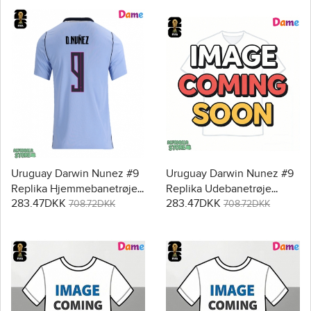
Uruguay Darwin Nunez #9
Uruguay Darwin Nunez #9
Replika Hjemmebanetrøje
Replika Udebanetrøje
283.47DKK
283.47DKK
Dame VM 2026 Kortærmet
Dame VM 2026 Kortærmet
708.72DKK
708.72DKK