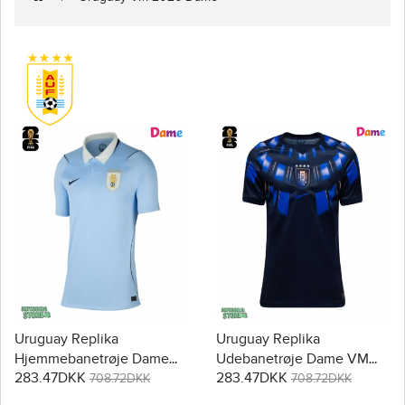
Uruguay Replika
Uruguay Replika
Hjemmebanetrøje Dame
Udebanetrøje Dame VM
283.47DKK
283.47DKK
VM 2026 Kortærmet
2026 Kortærmet
708.72DKK
708.72DKK