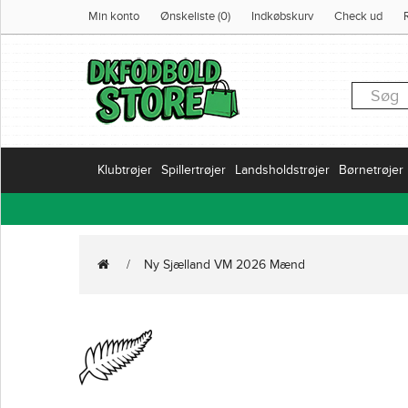
Min konto
Ønskeliste (0)
Indkøbskurv
Check ud
Klubtrøjer
Spillertrøjer
Landsholdstrøjer
Børnetrøjer
Ny Sjælland VM 2026 Mænd