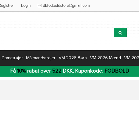
Registrer
Login
dkfodboldstore@gmail.com
Dametrøjer
Målmandstrøjer
VM 2026 Børn
VM 2026 Mænd
VM 20
Få
10%
rabat over
522
DKK, Kuponkode:
FODBOLD