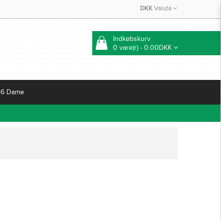
DKK
Valuta
Indkøbskurv
0 vare(r) - 0.00DKK
26 Dame