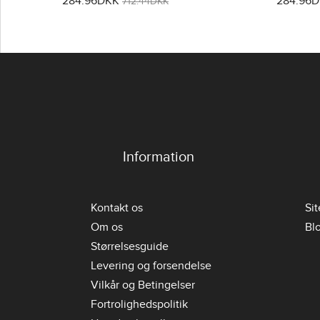
284.96DKK
284.96
712.44DKK
Information
Kontakt os
Si
Om os
Bl
Størrelsesguide
Levering og forsendelse
Vilkår og Betingelser
Fortrolighedspolitik