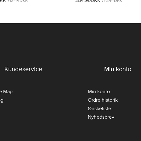
DKK
284.96DKK
Kortærmet
712.44DKK
712.44DKK
Kundeservice
Min konto
te Map
Min konto
og
Ordre historik
Ønskeliste
Nyhedsbrev