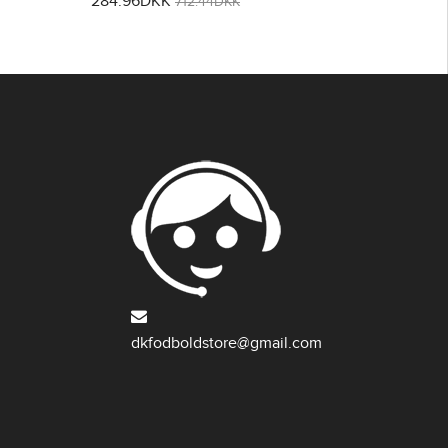
284.96DKK
712.44DKK
dkfodboldstore@gmail.com