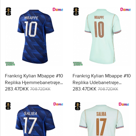
Frankrig Kylian Mbappe #10
Frankrig Kylian Mbappe #10
Replika Hjemmebanetrøje
Replika Udebanetrøje
283.47DKK
283.47DKK
Dame VM 2026 Kortærmet
Dame VM 2026 Kortærmet
708.72DKK
708.72DKK