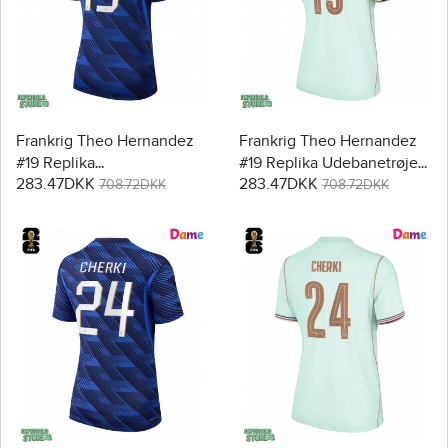
Frankrig Theo Hernandez
Frankrig Theo Hernandez
#19 Replika
#19 Replika Udebanetrøje
283.47DKK
283.47DKK
Hjemmebanetrøje Dame
Dame VM 2026 Kortærmet
708.72DKK
708.72DKK
VM 2026 Kortærmet