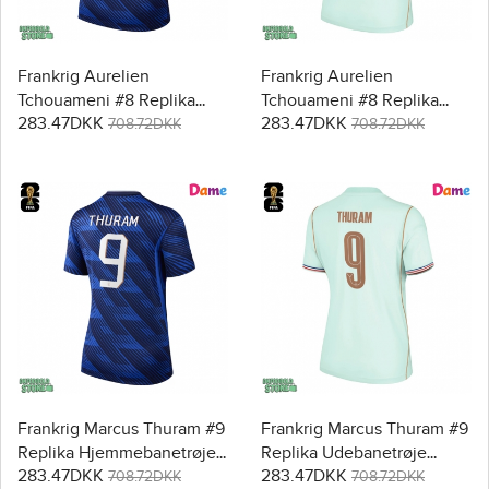
Frankrig Aurelien
Frankrig Aurelien
Tchouameni #8 Replika
Tchouameni #8 Replika
283.47DKK
283.47DKK
Hjemmebanetrøje Dame
Udebanetrøje Dame VM
708.72DKK
708.72DKK
VM 2026 Kortærmet
2026 Kortærmet
Frankrig Marcus Thuram #9
Frankrig Marcus Thuram #9
Replika Hjemmebanetrøje
Replika Udebanetrøje
283.47DKK
283.47DKK
Dame VM 2026 Kortærmet
Dame VM 2026 Kortærmet
708.72DKK
708.72DKK