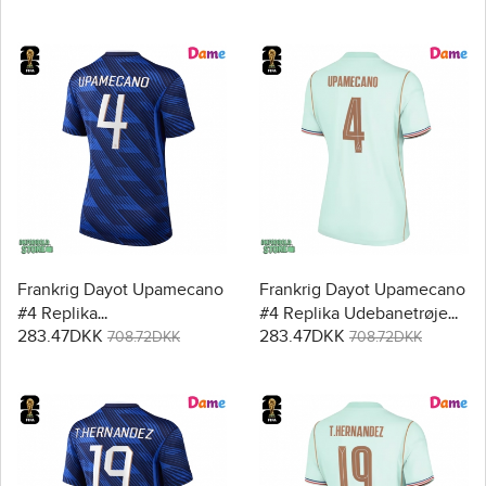
Frankrig Dayot Upamecano
Frankrig Dayot Upamecano
#4 Replika
#4 Replika Udebanetrøje
283.47DKK
283.47DKK
Hjemmebanetrøje Dame
Dame VM 2026 Kortærmet
708.72DKK
708.72DKK
VM 2026 Kortærmet