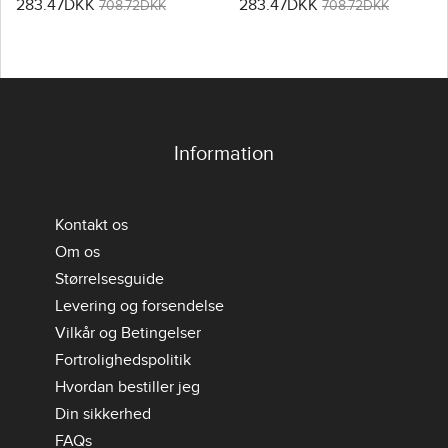
283.47DKK
283.47DKK
Hjemmebanetrøje Dame
Udebanetrøje Dame VM
708.72DKK
708.72DKK
VM 2026 Kortærmet
2026 Kortærmet
Information
Kontakt os
Om os
Størrelsesguide
Levering og forsendelse
Vilkår og Betingelser
Fortrolighedspolitik
Hvordan bestiller jeg
Din sikkerhed
FAQs