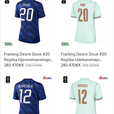
Frankrig Desire Doue #20
Frankrig Desire Doue #20
Replika Hjemmebanetrøje
Replika Udebanetrøje
283.47DKK
283.47DKK
Dame VM 2026 Kortærmet
Dame VM 2026 Kortærmet
708.72DKK
708.72DKK