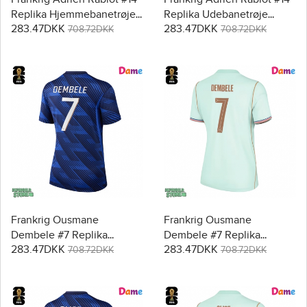
Replika Hjemmebanetrøje
Replika Udebanetrøje
283.47DKK
283.47DKK
Dame VM 2026 Kortærmet
Dame VM 2026 Kortærmet
708.72DKK
708.72DKK
Frankrig Ousmane
Frankrig Ousmane
Dembele #7 Replika
Dembele #7 Replika
283.47DKK
283.47DKK
Hjemmebanetrøje Dame
Udebanetrøje Dame VM
708.72DKK
708.72DKK
VM 2026 Kortærmet
2026 Kortærmet