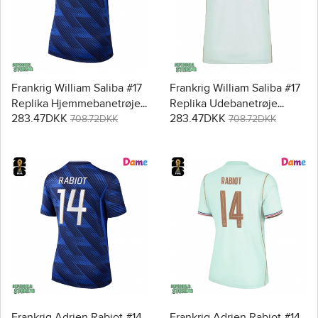
Frankrig William Saliba #17
Frankrig William Saliba #17
Replika Hjemmebanetrøje
Replika Udebanetrøje
283.47DKK
283.47DKK
Dame VM 2026 Kortærmet
Dame VM 2026 Kortærmet
708.72DKK
708.72DKK
Frankrig Adrien Rabiot #14
Frankrig Adrien Rabiot #14