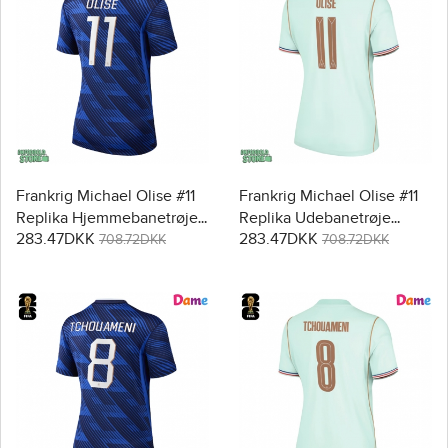
Frankrig Michael Olise #11
Frankrig Michael Olise #11
Replika Hjemmebanetrøje
Replika Udebanetrøje
283.47DKK
283.47DKK
Dame VM 2026 Kortærmet
Dame VM 2026 Kortærmet
708.72DKK
708.72DKK