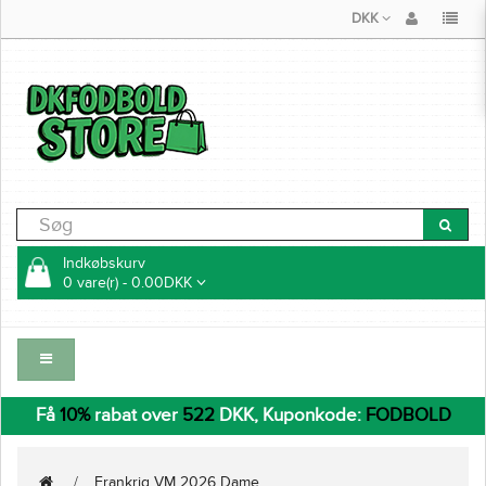
DKK
Indkøbskurv
0 vare(r) - 0.00DKK
Få
10%
rabat over
522
DKK, Kuponkode:
FODBOLD
Frankrig VM 2026 Dame