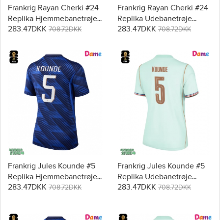
Frankrig Rayan Cherki #24
Frankrig Rayan Cherki #24
Replika Hjemmebanetrøje
Replika Udebanetrøje
283.47DKK
283.47DKK
Dame VM 2026 Kortærmet
Dame VM 2026 Kortærmet
708.72DKK
708.72DKK
Frankrig Jules Kounde #5
Frankrig Jules Kounde #5
Replika Hjemmebanetrøje
Replika Udebanetrøje
283.47DKK
283.47DKK
Dame VM 2026 Kortærmet
Dame VM 2026 Kortærmet
708.72DKK
708.72DKK