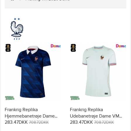
Frankrig Replika
Frankrig Replika
Hjemmebanetrøje Dame
Udebanetrøje Dame VM
283.47DKK
283.47DKK
VM 2026 Kortærmet
2026 Kortærmet
708.72DKK
708.72DKK