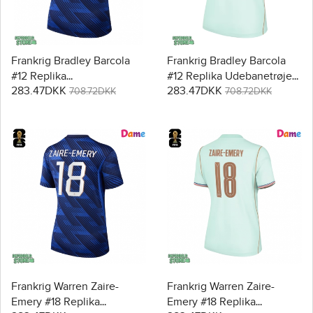
Frankrig Bradley Barcola
Frankrig Bradley Barcola
#12 Replika
#12 Replika Udebanetrøje
283.47DKK
283.47DKK
Hjemmebanetrøje Dame
Dame VM 2026 Kortærmet
708.72DKK
708.72DKK
VM 2026 Kortærmet
Frankrig Warren Zaire-
Frankrig Warren Zaire-
Emery #18 Replika
Emery #18 Replika