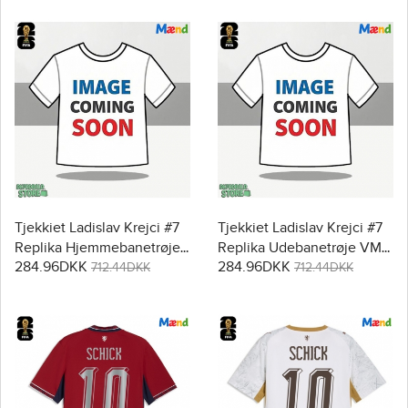
Tjekkiet Ladislav Krejci #7
Tjekkiet Ladislav Krejci #7
Replika Hjemmebanetrøje
Replika Udebanetrøje VM
284.96DKK
284.96DKK
VM 2026 Kortærmet
2026 Kortærmet
712.44DKK
712.44DKK