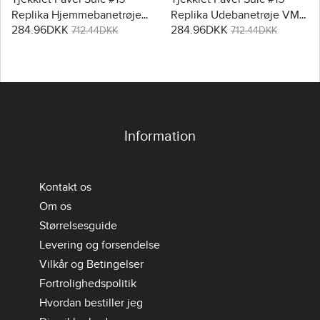
Replika Hjemmebanetrøje
Replika Udebanetrøje VM
284.96DKK
284.96DKK
VM 2026 Kortærmet
2026 Kortærmet
712.44DKK
712.44DKK
Information
Kontakt os
Om os
Størrelsesguide
Levering og forsendelse
Vilkår og Betingelser
Fortrolighedspolitik
Hvordan bestiller jeg