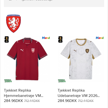
Tjekkiet Replika
Tjekkiet Replika
Hjemmebanetrøje VM
Udebanetrøje VM 2026
284.96DKK
284.96DKK
2026 Kortærmet
Kortærmet
712.44DKK
712.44DKK