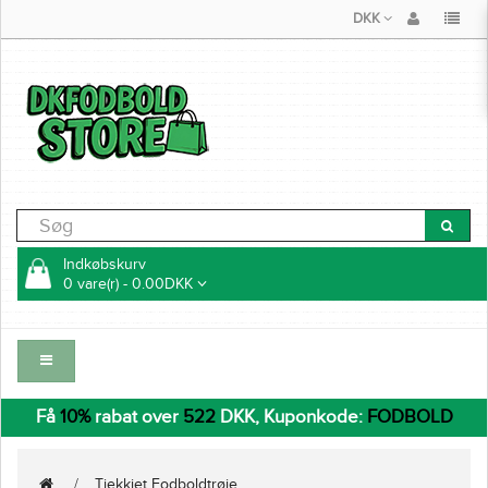
DKK
Indkøbskurv
0 vare(r) - 0.00DKK
Få
10%
rabat over
522
DKK, Kuponkode:
FODBOLD
Tjekkiet Fodboldtrøje