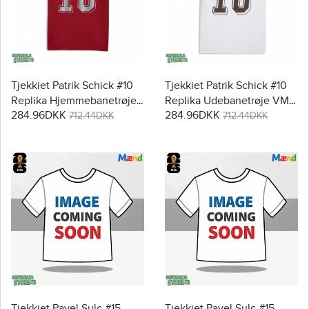
Tjekkiet Patrik Schick #10
Tjekkiet Patrik Schick #10
Replika Hjemmebanetrøje
Replika Udebanetrøje VM
284.96DKK
284.96DKK
VM 2026 Kortærmet
2026 Kortærmet
712.44DKK
712.44DKK
Tjekkiet Pavel Sulc #15
Tjekkiet Pavel Sulc #15