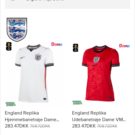
England Replika
England Replika
Hjemmebanetrøje Dame
Udebanetrøje Dame VM
283.47DKK
283.47DKK
VM 2026 Kortærmet
2026 Kortærmet
708.72DKK
708.72DKK