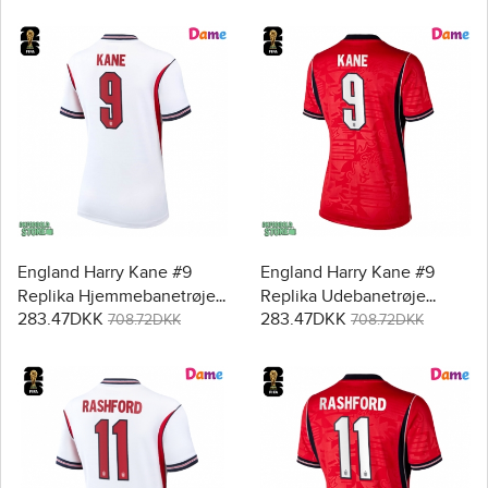
England Harry Kane #9
England Harry Kane #9
Replika Hjemmebanetrøje
Replika Udebanetrøje
283.47DKK
283.47DKK
Dame VM 2026 Kortærmet
Dame VM 2026 Kortærmet
708.72DKK
708.72DKK