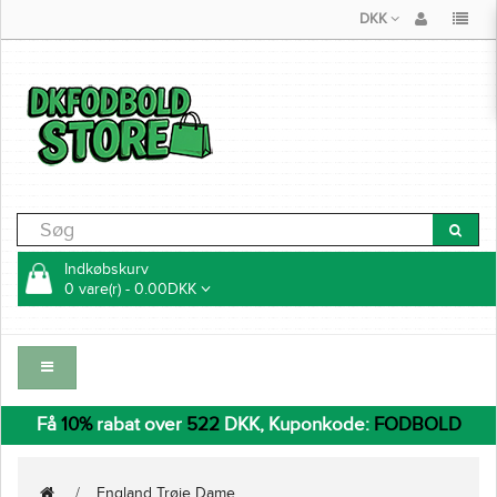
DKK
Indkøbskurv
0 vare(r) - 0.00DKK
Få
10%
rabat over
522
DKK, Kuponkode:
FODBOLD
England Trøje Dame