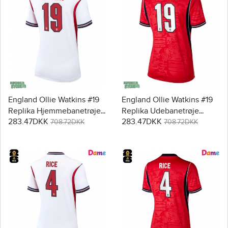
England Ollie Watkins #19
England Ollie Watkins #19
Replika Hjemmebanetrøje
Replika Udebanetrøje
283.47DKK
283.47DKK
Dame VM 2026 Kortærmet
Dame VM 2026 Kortærmet
708.72DKK
708.72DKK