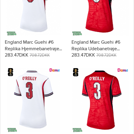
England Marc Guehi #6
England Marc Guehi #6
Replika Hjemmebanetrøje
Replika Udebanetrøje
283.47DKK
283.47DKK
Dame VM 2026 Kortærmet
Dame VM 2026 Kortærmet
708.72DKK
708.72DKK