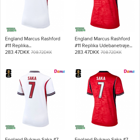
England Marcus Rashford
England Marcus Rashford
#11 Replika
#11 Replika Udebanetrøje
283.47DKK
283.47DKK
Hjemmebanetrøje Dame
Dame VM 2026 Kortærmet
708.72DKK
708.72DKK
VM 2026 Kortærmet
England Bukayo Saka #7
England Bukayo Saka #7