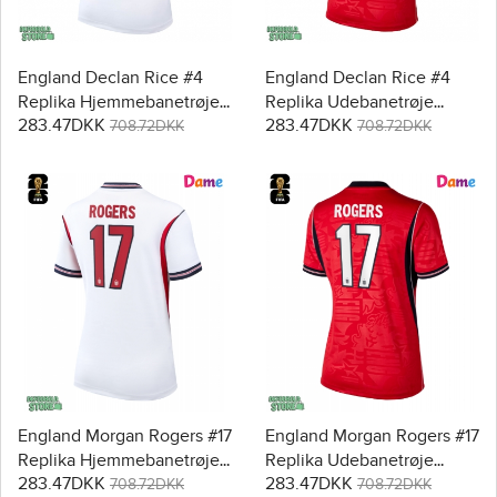
England Declan Rice #4
England Declan Rice #4
Replika Hjemmebanetrøje
Replika Udebanetrøje
283.47DKK
283.47DKK
Dame VM 2026 Kortærmet
Dame VM 2026 Kortærmet
708.72DKK
708.72DKK
England Morgan Rogers #17
England Morgan Rogers #17
Replika Hjemmebanetrøje
Replika Udebanetrøje
283.47DKK
283.47DKK
Dame VM 2026 Kortærmet
Dame VM 2026 Kortærmet
708.72DKK
708.72DKK