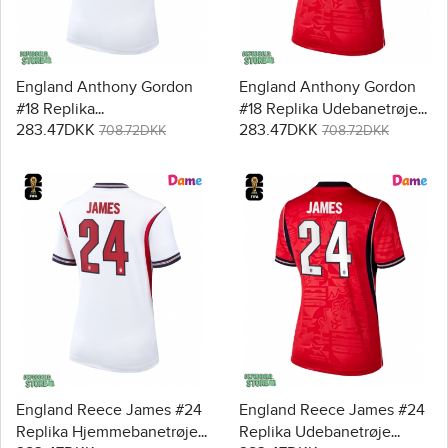
England Anthony Gordon
England Anthony Gordon
#18 Replika
#18 Replika Udebanetrøje
283.47DKK
283.47DKK
Hjemmebanetrøje Dame
Dame VM 2026 Kortærmet
708.72DKK
708.72DKK
VM 2026 Kortærmet
England Reece James #24
England Reece James #24
Replika Hjemmebanetrøje
Replika Udebanetrøje