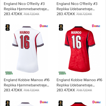
England Nico O'Reilly #3
England Nico O'Reilly #3
Replika Hjemmebanetrøje
Replika Udebanetrøje
283.47DKK
283.47DKK
Dame VM 2026 Kortærmet
Dame VM 2026 Kortærmet
708.72DKK
708.72DKK
England Kobbie Mainoo #16
England Kobbie Mainoo #16
Replika Hjemmebanetrøje
Replika Udebanetrøje
283.47DKK
283.47DKK
Dame VM 2026 Kortærmet
Dame VM 2026 Kortærmet
708.72DKK
708.72DKK