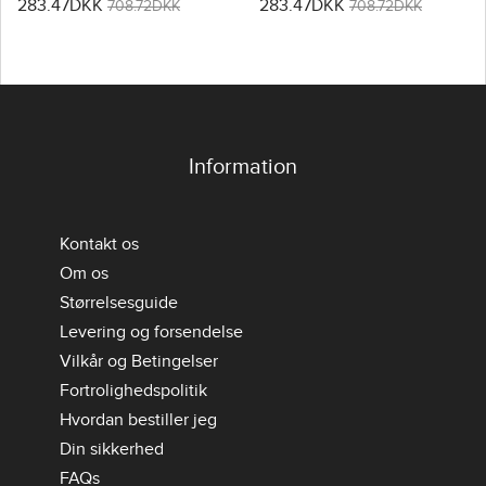
283.47DKK
283.47DKK
Dame VM 2026 Kortærmet
Dame VM 2026 Kortærmet
708.72DKK
708.72DKK
Information
Kontakt os
Om os
Størrelsesguide
Levering og forsendelse
Vilkår og Betingelser
Fortrolighedspolitik
Hvordan bestiller jeg
Din sikkerhed
FAQs