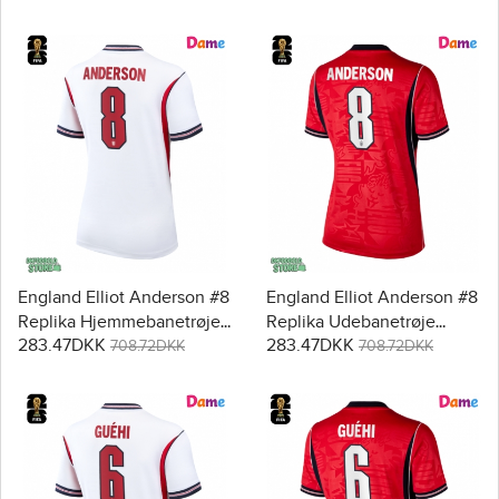
England Elliot Anderson #8
England Elliot Anderson #8
Replika Hjemmebanetrøje
Replika Udebanetrøje
283.47DKK
283.47DKK
Dame VM 2026 Kortærmet
Dame VM 2026 Kortærmet
708.72DKK
708.72DKK