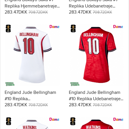
Replika Hjemmebanetrøje
Replika Udebanetrøje
283.47DKK
283.47DKK
Dame VM 2026 Kortærmet
Dame VM 2026 Kortærmet
708.72DKK
708.72DKK
England Jude Bellingham
England Jude Bellingham
#10 Replika
#10 Replika Udebanetrøje
283.47DKK
283.47DKK
Hjemmebanetrøje Dame
Dame VM 2026 Kortærmet
708.72DKK
708.72DKK
VM 2026 Kortærmet