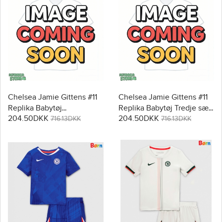
Chelsea Jamie Gittens #11
Chelsea Jamie Gittens #11
Replika Babytøj
Replika Babytøj Tredje sæt
204.50DKK
204.50DKK
Udebanesæt Børn 2026-27
Børn 2026-27 Kortærmet (+
716.13DKK
716.13DKK
Kortærmet (+ Korte bukser)
Korte bukser)