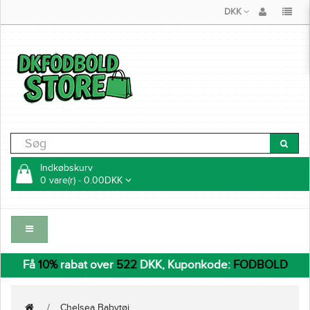
DKK
Indkøbskurv
0 vare(r) - 0.00DKK
Få
10%
rabat over
522
DKK, Kuponkode:
FODBOLD
Chelsea Babytøj