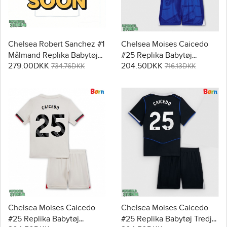
Chelsea Robert Sanchez #1
Chelsea Moises Caicedo
Målmand Replika Babytøj
#25 Replika Babytøj
279.00DKK
204.50DKK
Tredje sæt Børn 2025-26
Hjemmebanesæt Børn
734.76DKK
716.13DKK
Langærmet (+ Korte bukser)
2025-26 Kortærmet (+
Korte bukser)
Chelsea Moises Caicedo
Chelsea Moises Caicedo
#25 Replika Babytøj
#25 Replika Babytøj Tredje