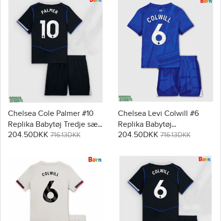
Chelsea Cole Palmer #10
Chelsea Levi Colwill #6
Replika Babytøj Tredje sæt
Replika Babytøj
204.50DKK
204.50DKK
Børn 2025-26 Kortærmet (+
Hjemmebanesæt Børn
716.13DKK
716.13DKK
Korte bukser)
2025-26 Kortærmet (+
Korte bukser)