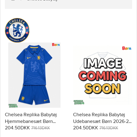
Chelsea Replika Babytøj
Chelsea Replika Babytøj
Hjemmebanesæt Børn
Udebanesæt Børn 2026-27
204.50DKK
204.50DKK
2026-27 Kortærmet (+
Kortærmet (+ Korte bukser)
716.13DKK
716.13DKK
Korte bukser)