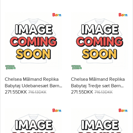
Korte bukser)
Chelsea Målmand Replika
Chelsea Målmand Replika
Babytøj Udebanesæt Børn
Babytøj Tredje sæt Børn
271.55DKK
271.55DKK
2025-26 Kortærmet (+
2025-26 Kortærmet (+
716.13DKK
716.13DKK
Korte bukser)
Korte bukser)