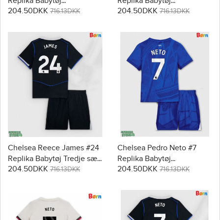
Replika Babytøj
Replika Babytøj
204.50DKK
204.50DKK
Hjemmebanesæt Børn
Udebanesæt Børn 2025-26
716.13DKK
716.13DKK
2025-26 Kortærmet (+
Kortærmet (+ Korte bukser)
Korte bukser)
Chelsea Reece James #24
Chelsea Pedro Neto #7
Replika Babytøj Tredje sæt
Replika Babytøj
204.50DKK
204.50DKK
Børn 2025-26 Kortærmet (+
Hjemmebanesæt Børn
716.13DKK
716.13DKK
Korte bukser)
2025-26 Kortærmet (+
Korte bukser)