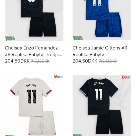
Chelsea Enzo Fernandez
Chelsea Jamie Gittens #11
#8 Replika Babytøj Tredje
Replika Babytøj
204.50DKK
204.50DKK
sæt Børn 2025-26
Hjemmebanesæt Børn
716.13DKK
716.13DKK
Kortærmet (+ Korte bukser)
2025-26 Kortærmet (+
Korte bukser)