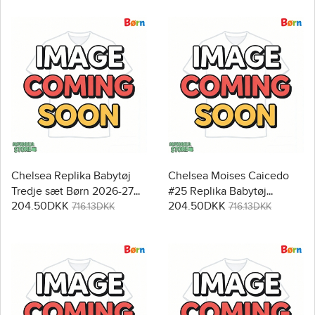
Chelsea Replika Babytøj
Chelsea Moises Caicedo
Tredje sæt Børn 2026-27
#25 Replika Babytøj
204.50DKK
204.50DKK
Kortærmet (+ Korte bukser)
Hjemmebanesæt Børn
716.13DKK
716.13DKK
2026-27 Kortærmet (+
Korte bukser)