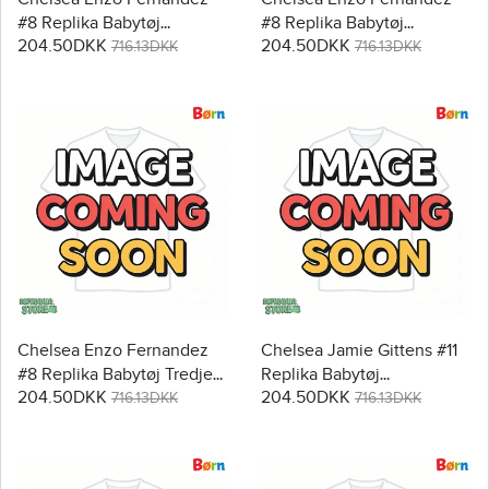
#8 Replika Babytøj
#8 Replika Babytøj
204.50DKK
204.50DKK
Hjemmebanesæt Børn
Udebanesæt Børn 2026-27
716.13DKK
716.13DKK
2026-27 Kortærmet (+
Kortærmet (+ Korte bukser)
Korte bukser)
Chelsea Enzo Fernandez
Chelsea Jamie Gittens #11
#8 Replika Babytøj Tredje
Replika Babytøj
204.50DKK
204.50DKK
sæt Børn 2026-27
Hjemmebanesæt Børn
716.13DKK
716.13DKK
Kortærmet (+ Korte bukser)
2026-27 Kortærmet (+
Korte bukser)