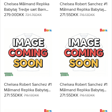
Chelsea Målmand Replika
Chelsea Robert Sanchez #1
Babytøj Tredje sæt Børn
Målmand Replika Babytøj
279.00DKK
271.55DKK
2025-26 Langærmet (+
Hjemmebanesæt Børn
734.76DKK
716.13DKK
Korte bukser)
2025-26 Kortærmet (+
Korte bukser)
Chelsea Robert Sanchez #1
Chelsea Robert Sanchez #1
Målmand Replika Babytøj
Målmand Replika Babytøj
271.55DKK
271.55DKK
Udebanesæt Børn 2025-26
Tredje sæt Børn 2025-26
716.13DKK
716.13DKK
Kortærmet (+ Korte bukser)
Kortærmet (+ Korte bukser)