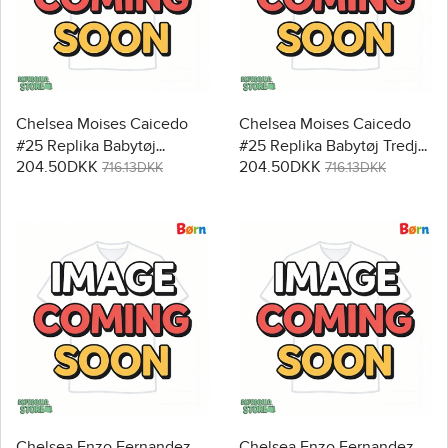
Chelsea Moises Caicedo
Chelsea Moises Caicedo
#25 Replika Babytøj
#25 Replika Babytøj Tredje
204.50DKK
204.50DKK
Udebanesæt Børn 2026-27
sæt Børn 2026-27
716.13DKK
716.13DKK
Kortærmet (+ Korte bukser)
Kortærmet (+ Korte bukser)
Chelsea Enzo Fernandez
Chelsea Enzo Fernandez