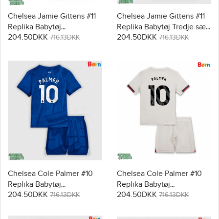
Chelsea Jamie Gittens #11
Chelsea Jamie Gittens #11
Replika Babytøj
Replika Babytøj Tredje sæt
204.50DKK
204.50DKK
Udebanesæt Børn 2025-26
Børn 2025-26 Kortærmet (+
716.13DKK
716.13DKK
Kortærmet (+ Korte bukser)
Korte bukser)
Chelsea Cole Palmer #10
Chelsea Cole Palmer #10
Replika Babytøj
Replika Babytøj
204.50DKK
204.50DKK
Hjemmebanesæt Børn
Udebanesæt Børn 2025-26
716.13DKK
716.13DKK
2025-26 Kortærmet (+
Kortærmet (+ Korte bukser)
Korte bukser)