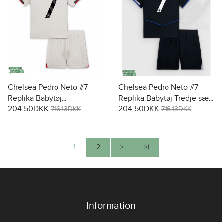
Chelsea Pedro Neto #7
Chelsea Pedro Neto #7
Replika Babytøj
Replika Babytøj Tredje sæt
204.50DKK
204.50DKK
Udebanesæt Børn 2025-26
Børn 2025-26 Kortærmet (+
716.13DKK
716.13DKK
Kortærmet (+ Korte bukser)
Korte bukser)
1
2
>
>|
Information