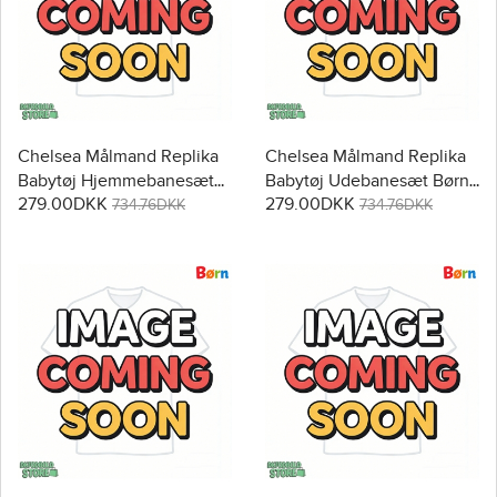
Chelsea Målmand Replika
Chelsea Målmand Replika
Babytøj Hjemmebanesæt
Babytøj Udebanesæt Børn
279.00DKK
279.00DKK
Børn 2025-26 Langærmet
2025-26 Langærmet (+
734.76DKK
734.76DKK
(+ Korte bukser)
Korte bukser)