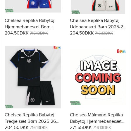
Chelsea Replika Babytøj
Chelsea Replika Babytøj
Hjemmebanesæt Børn
Udebanesæt Børn 2025-26
204.50DKK
204.50DKK
2025-26 Kortærmet (+
Kortærmet (+ Korte bukser)
716.13DKK
716.13DKK
Korte bukser)
Chelsea Replika Babytøj
Chelsea Målmand Replika
Tredje sæt Børn 2025-26
Babytøj Hjemmebanesæt
204.50DKK
271.55DKK
Kortærmet (+ Korte bukser)
Børn 2025-26 Kortærmet (+
716.13DKK
716.13DKK