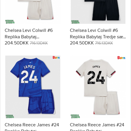
Chelsea Levi Colwill #6
Chelsea Levi Colwill #6
Replika Babytøj
Replika Babytøj Tredje sæt
204.50DKK
204.50DKK
Udebanesæt Børn 2025-26
Børn 2025-26 Kortærmet (+
716.13DKK
716.13DKK
Kortærmet (+ Korte bukser)
Korte bukser)
Chelsea Reece James #24
Chelsea Reece James #24