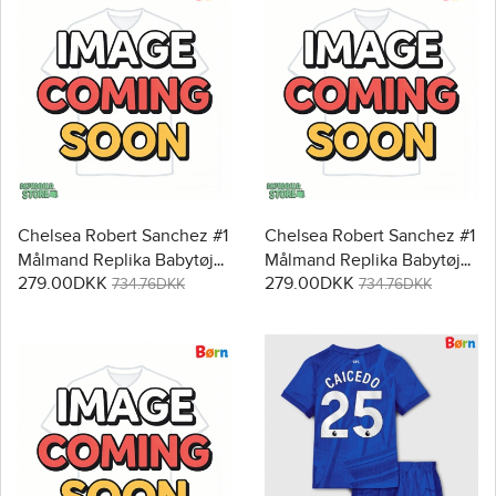
Chelsea Robert Sanchez #1
Chelsea Robert Sanchez #1
Målmand Replika Babytøj
Målmand Replika Babytøj
279.00DKK
279.00DKK
Hjemmebanesæt Børn
Udebanesæt Børn 2025-26
734.76DKK
734.76DKK
2025-26 Langærmet (+
Langærmet (+ Korte bukser)
Korte bukser)