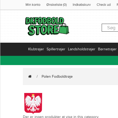
Min konto
Ønskeliste (0)
Indkøbskurv
Check ud
Klubtrøjer
Spillertrøjer
Landsholdstrøjer
Børnetrøjer
Polen Fodboldtrøje
Der er ingen produkter at vise in this category.