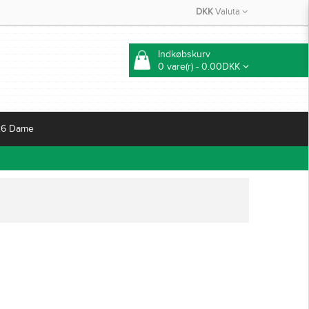
DKK
Valuta
Indkøbskurv
0 vare(r) - 0.00DKK
26 Dame