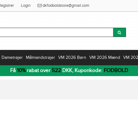
Registrer
Login
dkfodboldstore@gmail.com
Dametrøjer
Målmandstrøjer
VM 2026 Børn
VM 2026 Mænd
VM 20
Få
10%
rabat over
522
DKK, Kuponkode:
FODBOLD