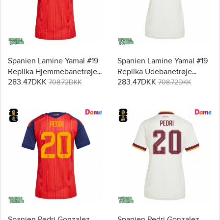
Spanien Lamine Yamal #19
Spanien Lamine Yamal #19
Replika Hjemmebanetrøje
Replika Udebanetrøje
283.47DKK
283.47DKK
Dame VM 2026 Kortærmet
Dame VM 2026 Kortærmet
708.72DKK
708.72DKK
Spanien Pedri Gonzalez
Spanien Pedri Gonzalez