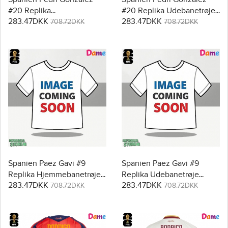
#20 Replika
#20 Replika Udebanetrøje
283.47DKK
283.47DKK
Hjemmebanetrøje Dame
Dame VM 2026 Kortærmet
708.72DKK
708.72DKK
VM 2026 Kortærmet
Spanien Paez Gavi #9
Spanien Paez Gavi #9
Replika Hjemmebanetrøje
Replika Udebanetrøje
283.47DKK
283.47DKK
Dame VM 2026 Kortærmet
Dame VM 2026 Kortærmet
708.72DKK
708.72DKK