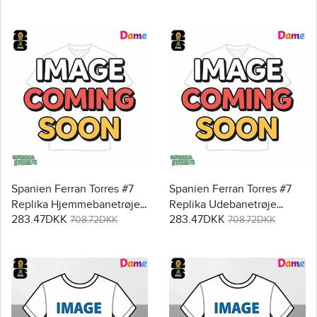
Spanien Ferran Torres #7
Spanien Ferran Torres #7
Replika Hjemmebanetrøje
Replika Udebanetrøje
283.47DKK
283.47DKK
Dame VM 2026 Kortærmet
Dame VM 2026 Kortærmet
708.72DKK
708.72DKK