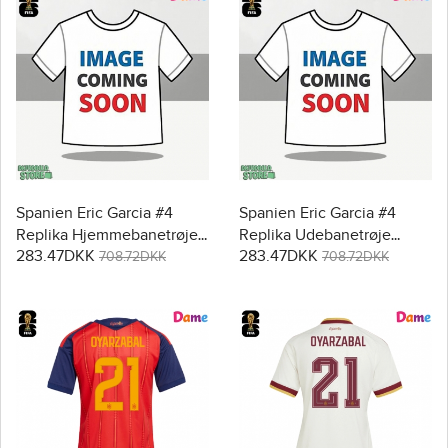
Spanien Eric Garcia #4
Spanien Eric Garcia #4
Replika Hjemmebanetrøje
Replika Udebanetrøje
283.47DKK
283.47DKK
Dame VM 2026 Kortærmet
Dame VM 2026 Kortærmet
708.72DKK
708.72DKK