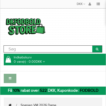
DKK
Indkøbskurv
0 vare(r) - 0.00DKK
Få
10%
rabat over
522
DKK, Kuponkode:
FODBOLD
Spanien VM 2026 Dame