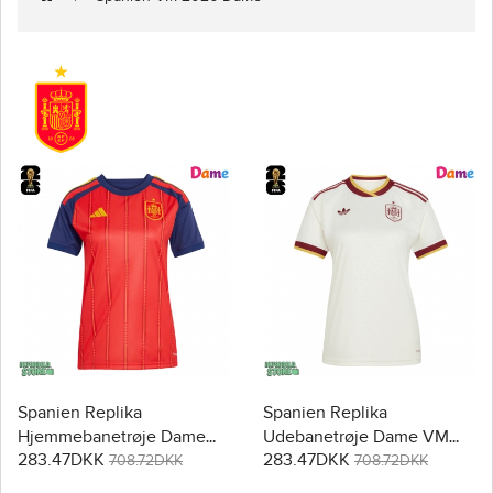
Spanien Replika
Spanien Replika
Hjemmebanetrøje Dame
Udebanetrøje Dame VM
283.47DKK
283.47DKK
VM 2026 Kortærmet
2026 Kortærmet
708.72DKK
708.72DKK