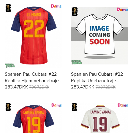
Spanien Pau Cubarsi #22
Spanien Pau Cubarsi #22
Replika Hjemmebanetrøje
Replika Udebanetrøje
283.47DKK
283.47DKK
Dame VM 2026 Kortærmet
Dame VM 2026 Kortærmet
708.72DKK
708.72DKK