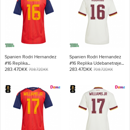
Spanien Rodri Hernandez
Spanien Rodri Hernandez
#16 Replika
#16 Replika Udebanetrøje
283.47DKK
283.47DKK
Hjemmebanetrøje Dame
Dame VM 2026 Kortærmet
708.72DKK
708.72DKK
VM 2026 Kortærmet