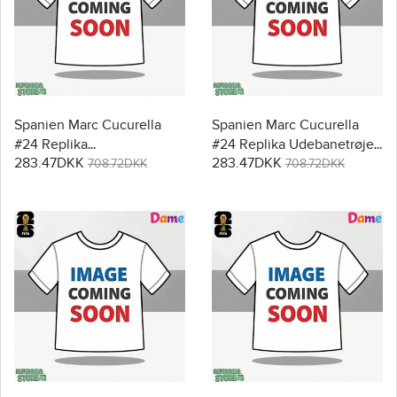
Spanien Marc Cucurella
Spanien Marc Cucurella
#24 Replika
#24 Replika Udebanetrøje
283.47DKK
283.47DKK
Hjemmebanetrøje Dame
Dame VM 2026 Kortærmet
708.72DKK
708.72DKK
VM 2026 Kortærmet