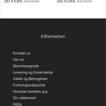
283.47DKK
283.47DKK
Dame VM 2026 Kortærmet
Dame VM 2026 Kortærmet
708.72DKK
708.72DKK
Information
Kontakt os
Om os
Størrelsesguide
Levering og forsendelse
Vilkår og Betingelser
Fortrolighedspolitik
Hvordan bestiller jeg
Din sikkerhed
FAQs