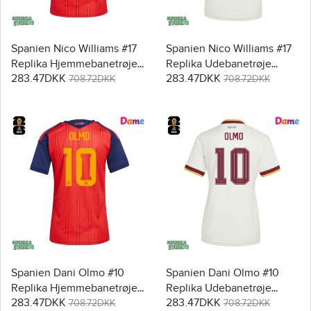
Spanien Nico Williams #17
Spanien Nico Williams #17
Replika Hjemmebanetrøje
Replika Udebanetrøje
283.47DKK
283.47DKK
Dame VM 2026 Kortærmet
Dame VM 2026 Kortærmet
708.72DKK
708.72DKK
Spanien Dani Olmo #10
Spanien Dani Olmo #10
Replika Hjemmebanetrøje
Replika Udebanetrøje
283.47DKK
283.47DKK
Dame VM 2026 Kortærmet
Dame VM 2026 Kortærmet
708.72DKK
708.72DKK