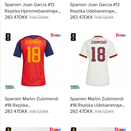
Spanien Joan Garcia #13
Spanien Joan Garcia #13
Replika Hjemmebanetrøje
Replika Udebanetrøje
283.47DKK
283.47DKK
Dame VM 2026 Kortærmet
Dame VM 2026 Kortærmet
708.72DKK
708.72DKK
Spanien Martin Zubimendi
Spanien Martin Zubimendi
#18 Replika
#18 Replika Udebanetrøje
283.47DKK
283.47DKK
Hjemmebanetrøje Dame
Dame VM 2026 Kortærmet
708.72DKK
708.72DKK
VM 2026 Kortærmet