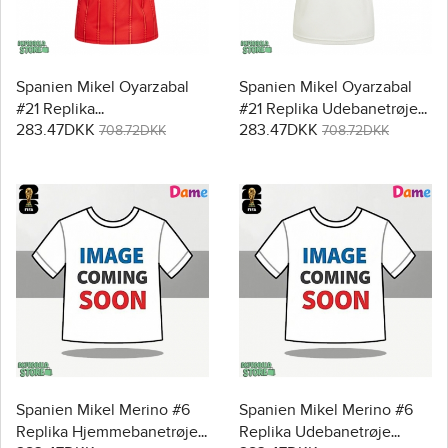
Spanien Mikel Oyarzabal
Spanien Mikel Oyarzabal
#21 Replika
#21 Replika Udebanetrøje
283.47DKK
283.47DKK
Hjemmebanetrøje Dame
Dame VM 2026 Kortærmet
708.72DKK
708.72DKK
VM 2026 Kortærmet
Spanien Mikel Merino #6
Spanien Mikel Merino #6
Replika Hjemmebanetrøje
Replika Udebanetrøje