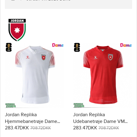
Jordan Replika
Jordan Replika
Hjemmebanetrøje Dame
Udebanetrøje Dame VM
283.47DKK
283.47DKK
VM 2026 Kortærmet
2026 Kortærmet
708.72DKK
708.72DKK