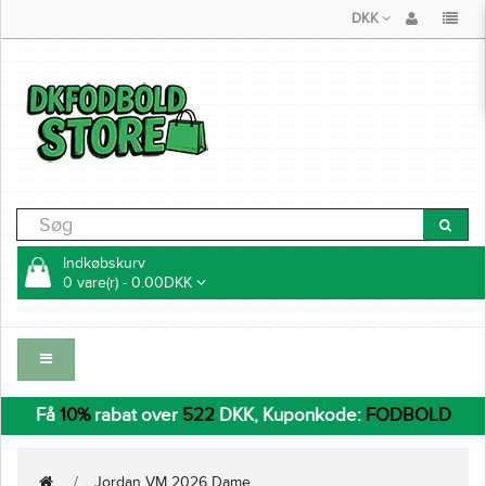
DKK
Indkøbskurv
0 vare(r) - 0.00DKK
Få
10%
rabat over
522
DKK, Kuponkode:
FODBOLD
Jordan VM 2026 Dame