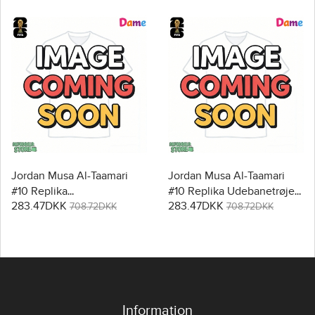
Jordan Musa Al-Taamari
Jordan Musa Al-Taamari
#10 Replika
#10 Replika Udebanetrøje
283.47DKK
283.47DKK
Hjemmebanetrøje Dame
Dame VM 2026 Kortærmet
708.72DKK
708.72DKK
VM 2026 Kortærmet
Information