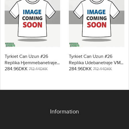
Tyrkiet Can Uzun #26
Tyrkiet Can Uzun #26
Replika Hjemmebanetrøje
Replika Udebanetrøje VM
284.96DKK
284.96DKK
VM 2026 Kortærmet
2026 Kortærmet
712.44DKK
712.44DKK
Information