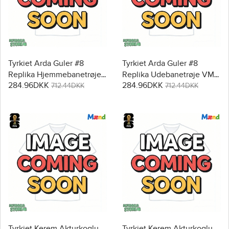
Tyrkiet Arda Guler #8
Tyrkiet Arda Guler #8
Replika Hjemmebanetrøje
Replika Udebanetrøje VM
284.96DKK
284.96DKK
VM 2026 Kortærmet
2026 Kortærmet
712.44DKK
712.44DKK
Tyrkiet Kerem Akturkoglu
Tyrkiet Kerem Akturkoglu