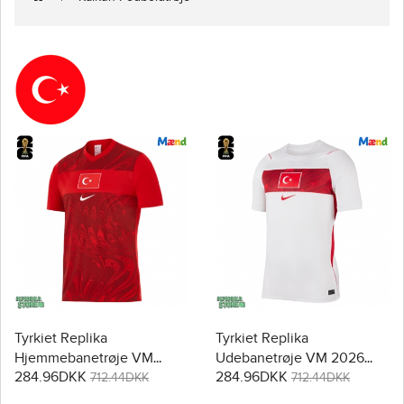
Tyrkiet Replika
Tyrkiet Replika
Hjemmebanetrøje VM
Udebanetrøje VM 2026
284.96DKK
284.96DKK
2026 Kortærmet
Kortærmet
712.44DKK
712.44DKK