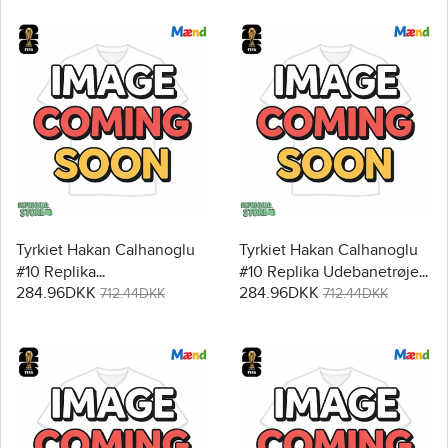
Tyrkiet Hakan Calhanoglu
Tyrkiet Hakan Calhanoglu
#10 Replika
#10 Replika Udebanetrøje
284.96DKK
284.96DKK
Hjemmebanetrøje VM
VM 2026 Kortærmet
712.44DKK
712.44DKK
2026 Kortærmet