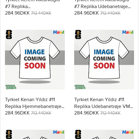
#7 Replika
#7 Replika Udebanetrøje
284.96DKK
284.96DKK
Hjemmebanetrøje VM
VM 2026 Kortærmet
712.44DKK
712.44DKK
2026 Kortærmet
Tyrkiet Kenan Yildiz #11
Tyrkiet Kenan Yildiz #11
Replika Hjemmebanetrøje
Replika Udebanetrøje VM
284.96DKK
284.96DKK
VM 2026 Kortærmet
2026 Kortærmet
712.44DKK
712.44DKK