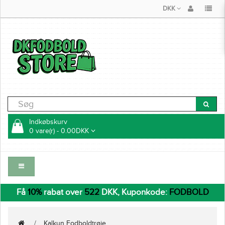
DKK
Indkøbskurv
0 vare(r) - 0.00DKK
Få
10%
rabat over
522
DKK, Kuponkode:
FODBOLD
Kalkun Fodboldtrøje