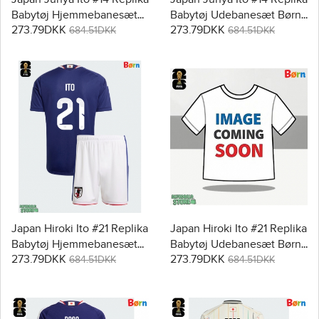
Babytøj Hjemmebanesæt
Babytøj Udebanesæt Børn
273.79DKK
273.79DKK
Børn VM 2026 Kortærmet
VM 2026 Kortærmet (+
684.51DKK
684.51DKK
(+ Korte bukser)
Korte bukser)
Japan Hiroki Ito #21 Replika
Japan Hiroki Ito #21 Replika
Babytøj Hjemmebanesæt
Babytøj Udebanesæt Børn
273.79DKK
273.79DKK
Børn VM 2026 Kortærmet
VM 2026 Kortærmet (+
684.51DKK
684.51DKK
(+ Korte bukser)
Korte bukser)