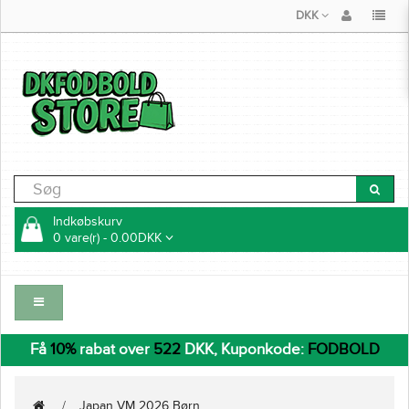
DKK
Indkøbskurv
0 vare(r) - 0.00DKK
Få
10%
rabat over
522
DKK, Kuponkode:
FODBOLD
Japan VM 2026 Børn