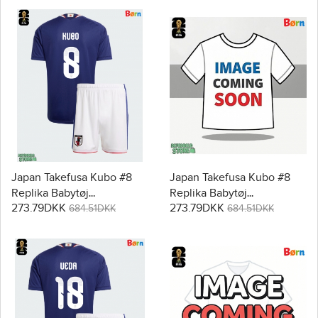
Japan Takefusa Kubo #8
Japan Takefusa Kubo #8
Replika Babytøj
Replika Babytøj
273.79DKK
273.79DKK
Hjemmebanesæt Børn VM
Udebanesæt Børn VM
684.51DKK
684.51DKK
2026 Kortærmet (+ Korte
2026 Kortærmet (+ Korte
bukser)
bukser)