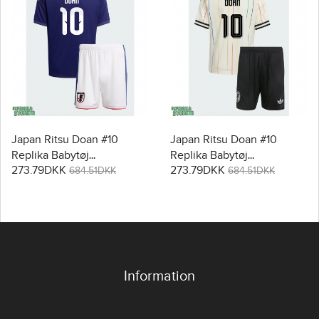
Japan Ritsu Doan #10
Japan Ritsu Doan #10
Replika Babytøj
Replika Babytøj
273.79DKK
273.79DKK
Hjemmebanesæt Børn VM
Udebanesæt Børn VM
684.51DKK
684.51DKK
2026 Kortærmet (+ Korte
2026 Kortærmet (+ Korte
bukser)
bukser)
Information