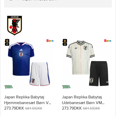
Japan Replika Babytøj
Japan Replika Babytøj
Hjemmebanesæt Børn VM
Udebanesæt Børn VM
273.79DKK
273.79DKK
2026 Kortærmet (+ Korte
2026 Kortærmet (+ Korte
684.51DKK
684.51DKK
bukser)
bukser)