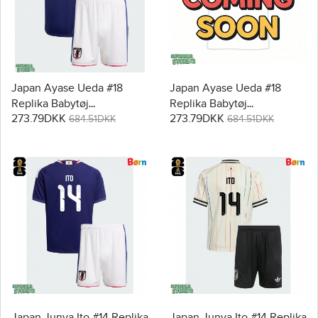
Japan Ayase Ueda #18
Japan Ayase Ueda #18
Replika Babytøj
Replika Babytøj
273.79DKK
273.79DKK
Hjemmebanesæt Børn VM
Udebanesæt Børn VM
684.51DKK
684.51DKK
2026 Kortærmet (+ Korte
2026 Kortærmet (+ Korte
bukser)
bukser)
Japan Junya Ito #14 Replika
Japan Junya Ito #14 Replika