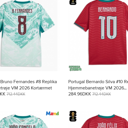
 Bruno Fernandes #8 Replika
Portugal Bernardo Silva #10 R
trøje VM 2026 Kortærmet
Hjemmebanetrøje VM 2026
DKK
284.96DKK
Kortærmet
712.44DKK
712.44DKK