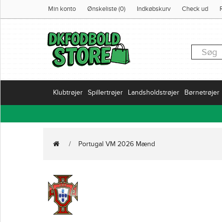
Min konto
Ønskeliste (0)
Indkøbskurv
Check ud
Klubtrøjer
Spillertrøjer
Landsholdstrøjer
Børnetrøjer
Portugal VM 2026 Mænd