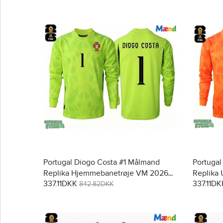
Portugal Diogo Costa #1 Målmand
Portugal
Replika Hjemmebanetrøje VM 2026
Replika
337.11DKK
337.11DK
Langærmet
Langær
842.82DKK