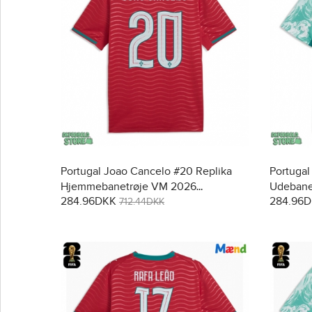
Portugal Joao Cancelo #20 Replika
Portugal
Hjemmebanetrøje VM 2026
Udebane
284.96DKK
284.96
Kortærmet
712.44DKK