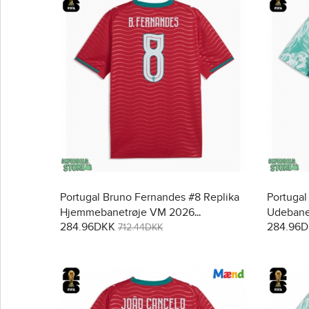
Portugal Bruno Fernandes #8 Replika
Portugal
Hjemmebanetrøje VM 2026
Udebane
284.96DKK
284.96
Kortærmet
712.44DKK