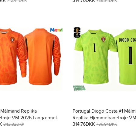
DKK
314.76DKK
Kortærmet
712.44DKK
786.94DKK
 Målmand Replika
Portugal Diogo Costa #1 Mål
trøje VM 2026 Langærmet
Replika Hjemmebanetrøje V
K
314.76DKK
Kortærmet
842.82DKK
786.94DKK