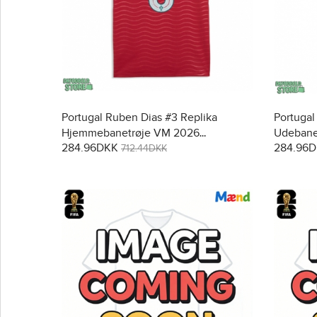
Portugal Ruben Dias #3 Replika
Portugal
Hjemmebanetrøje VM 2026
Udebane
284.96DKK
284.96
Kortærmet
712.44DKK