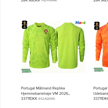
284.96DKK
284.96
712.44DKK
Portugal Målmand Replika
Portugal
Hjemmebanetrøje VM 2026
Udebane
337.11DKK
337.11DK
Langærmet
842.82DKK