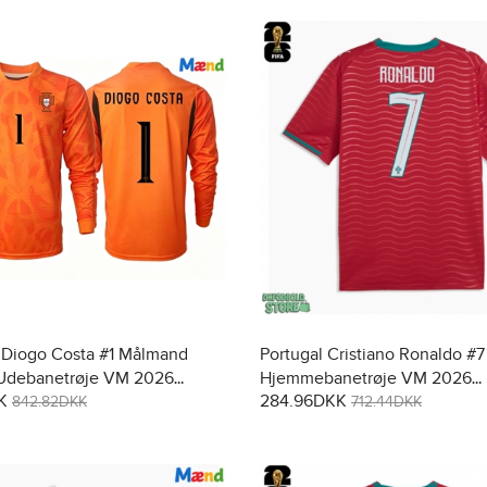
 Diogo Costa #1 Målmand
Portugal Cristiano Ronaldo #7
 Udebanetrøje VM 2026
Hjemmebanetrøje VM 2026
K
284.96DKK
met
Kortærmet
842.82DKK
712.44DKK