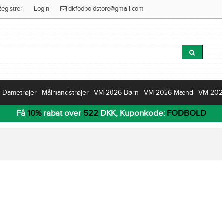
Registrer
Login
dkfodboldstore@gmail.com
Dametrøjer
Målmandstrøjer
VM 2026 Børn
VM 2026 Mænd
VM 20
Få
10%
rabat over
522
DKK, Kuponkode:
FODBOLD