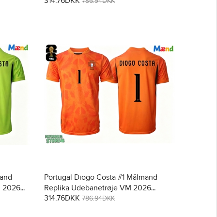
314.76DKK
786.94DKK
mand
Portugal Diogo Costa #1 Målmand
M 2026
Replika Udebanetrøje VM 2026
314.76DKK
Kortærmet
786.94DKK