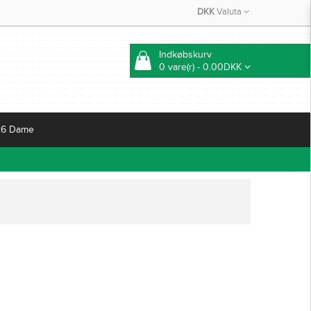
DKK
Valuta
Indkøbskurv
0 vare(r) - 0.00DKK
26 Dame