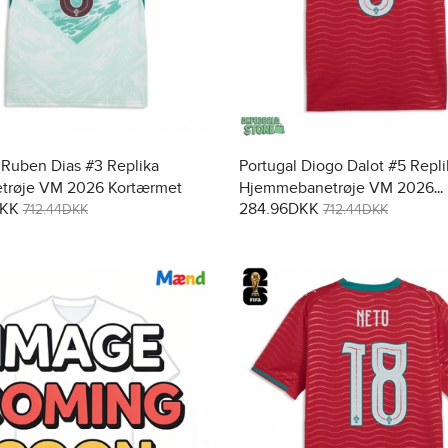
 Ruben Dias #3 Replika
Portugal Diogo Dalot #5 Repli
trøje VM 2026 Kortærmet
Hjemmebanetrøje VM 2026
DKK
284.96DKK
Kortærmet
712.44DKK
712.44DKK