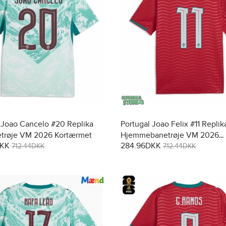
 Joao Cancelo #20 Replika
Portugal Joao Felix #11 Replik
trøje VM 2026 Kortærmet
Hjemmebanetrøje VM 2026
DKK
284.96DKK
Kortærmet
712.44DKK
712.44DKK