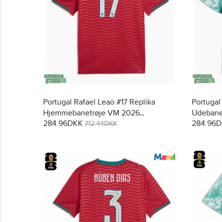
Portugal Rafael Leao #17 Replika
Portugal
Hjemmebanetrøje VM 2026
Udebane
284.96DKK
284.96
Kortærmet
712.44DKK