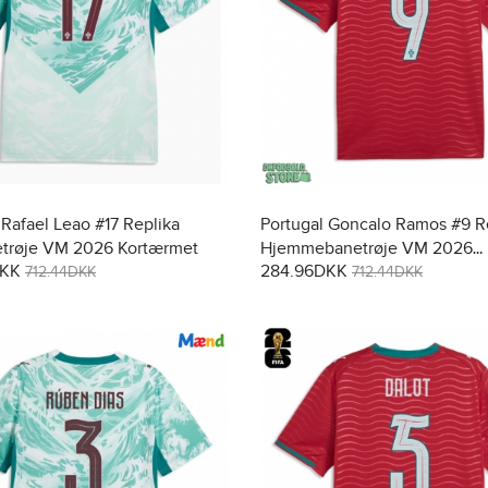
 Rafael Leao #17 Replika
Portugal Goncalo Ramos #9 R
trøje VM 2026 Kortærmet
Hjemmebanetrøje VM 2026
DKK
284.96DKK
Kortærmet
712.44DKK
712.44DKK