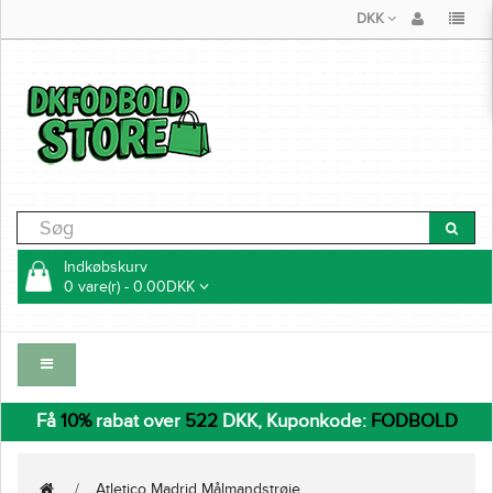
DKK
Indkøbskurv
0 vare(r) - 0.00DKK
Få
10%
rabat over
522
DKK, Kuponkode:
FODBOLD
Atletico Madrid Målmandstrøje