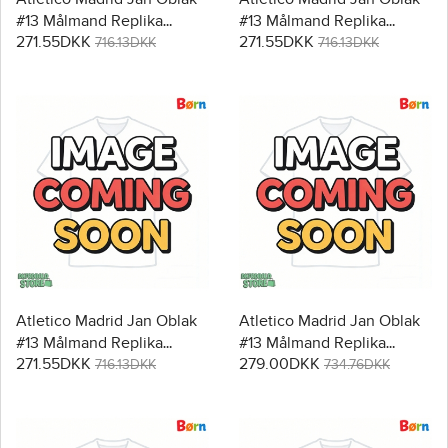
#13 Målmand Replika
#13 Målmand Replika
271.55DKK
271.55DKK
Babytøj Hjemmebanesæt
Babytøj Udebanesæt Børn
716.13DKK
716.13DKK
Børn 2025-26 Kortærmet (+
2025-26 Kortærmet (+
Korte bukser)
Korte bukser)
Atletico Madrid Jan Oblak
Atletico Madrid Jan Oblak
#13 Målmand Replika
#13 Målmand Replika
271.55DKK
279.00DKK
Babytøj Tredje sæt Børn
Babytøj Hjemmebanesæt
716.13DKK
734.76DKK
2025-26 Kortærmet (+
Børn 2025-26 Langærmet
Korte bukser)
(+ Korte bukser)