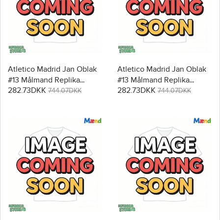
Atletico Madrid Jan Oblak
Atletico Madrid Jan Oblak
#13 Målmand Replika
#13 Målmand Replika
282.73DKK
282.73DKK
Hjemmebanetrøje 2025-26
Udebanetrøje 2025-26
744.07DKK
744.07DKK
Kortærmet
Kortærmet