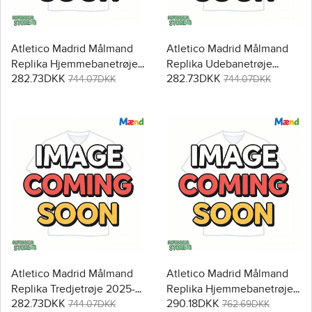
Atletico Madrid Målmand
Atletico Madrid Målmand
Replika Hjemmebanetrøje
Replika Udebanetrøje
282.73DKK
282.73DKK
2025-26 Kortærmet
2025-26 Kortærmet
744.07DKK
744.07DKK
Atletico Madrid Målmand
Atletico Madrid Målmand
Replika Tredjetrøje 2025-
Replika Hjemmebanetrøje
282.73DKK
290.18DKK
26 Kortærmet
2025-26 Langærmet
744.07DKK
762.69DKK