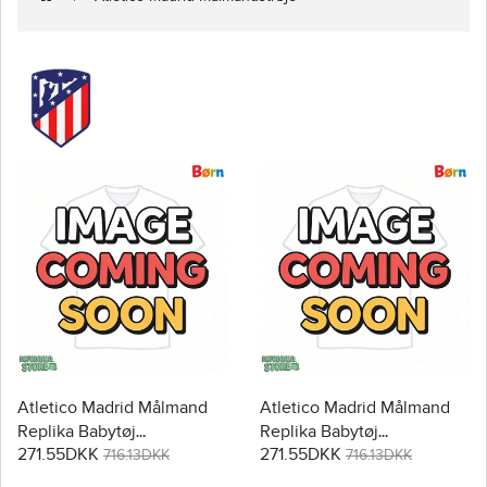
Atletico Madrid Målmand
Atletico Madrid Målmand
Replika Babytøj
Replika Babytøj
271.55DKK
271.55DKK
Hjemmebanesæt Børn
Udebanesæt Børn 2025-26
716.13DKK
716.13DKK
2025-26 Kortærmet (+
Kortærmet (+ Korte bukser)