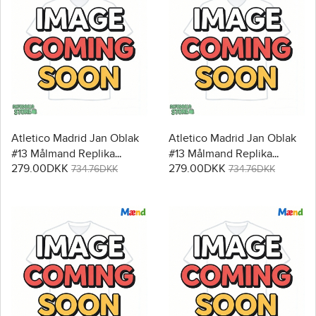
Atletico Madrid Jan Oblak
Atletico Madrid Jan Oblak
#13 Målmand Replika
#13 Målmand Replika
279.00DKK
279.00DKK
Babytøj Udebanesæt Børn
Babytøj Tredje sæt Børn
734.76DKK
734.76DKK
2025-26 Langærmet (+
2025-26 Langærmet (+
Korte bukser)
Korte bukser)