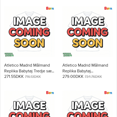
Korte bukser)
Atletico Madrid Målmand
Atletico Madrid Målmand
Replika Babytøj Tredje sæt
Replika Babytøj
271.55DKK
279.00DKK
Børn 2025-26 Kortærmet (+
Hjemmebanesæt Børn
716.13DKK
734.76DKK
Korte bukser)
2025-26 Langærmet (+
Korte bukser)