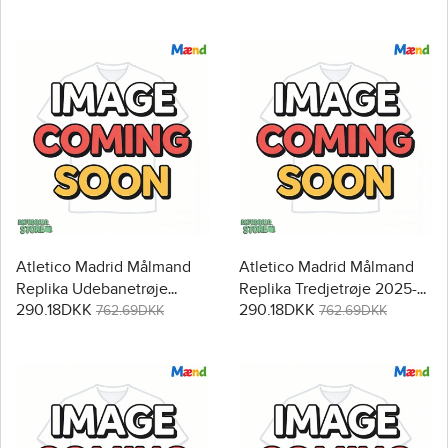
Atletico Madrid Målmand
Atletico Madrid Målmand
Replika Udebanetrøje
Replika Tredjetrøje 2025-
290.18DKK
290.18DKK
2025-26 Langærmet
26 Langærmet
762.69DKK
762.69DKK