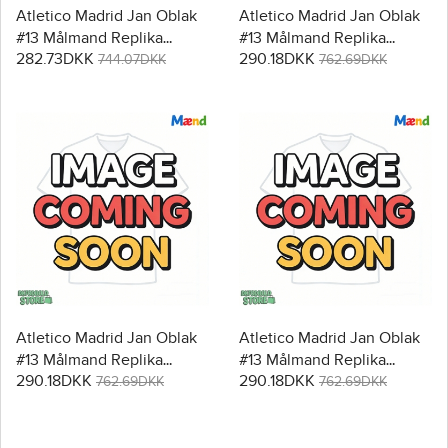
Atletico Madrid Jan Oblak
Atletico Madrid Jan Oblak
#13 Målmand Replika
#13 Målmand Replika
282.73DKK
290.18DKK
Tredjetrøje 2025-26
Hjemmebanetrøje 2025-26
744.07DKK
762.69DKK
Kortærmet
Langærmet
Atletico Madrid Jan Oblak
Atletico Madrid Jan Oblak
#13 Målmand Replika
#13 Målmand Replika
290.18DKK
290.18DKK
Udebanetrøje 2025-26
Tredjetrøje 2025-26
762.69DKK
762.69DKK
Langærmet
Langærmet