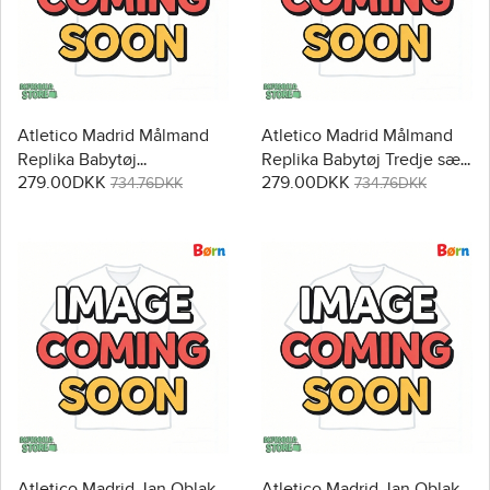
Atletico Madrid Målmand
Atletico Madrid Målmand
Replika Babytøj
Replika Babytøj Tredje sæt
279.00DKK
279.00DKK
Udebanesæt Børn 2025-26
Børn 2025-26 Langærmet
734.76DKK
734.76DKK
Langærmet (+ Korte bukser)
(+ Korte bukser)
Atletico Madrid Jan Oblak
Atletico Madrid Jan Oblak