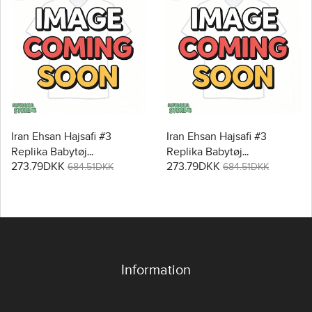
Iran Ehsan Hajsafi #3
Iran Ehsan Hajsafi #3
Replika Babytøj
Replika Babytøj
273.79DKK
273.79DKK
Hjemmebanesæt Børn VM
Udebanesæt Børn VM
684.51DKK
684.51DKK
2026 Kortærmet (+ Korte
2026 Kortærmet (+ Korte
bukser)
bukser)
Information