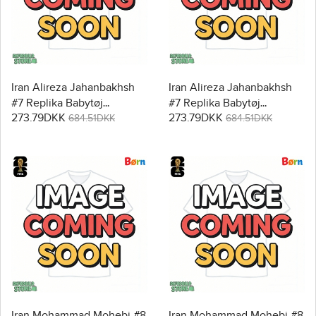
Iran Alireza Jahanbakhsh
Iran Alireza Jahanbakhsh
#7 Replika Babytøj
#7 Replika Babytøj
273.79DKK
273.79DKK
Hjemmebanesæt Børn VM
Udebanesæt Børn VM
684.51DKK
684.51DKK
2026 Kortærmet (+ Korte
2026 Kortærmet (+ Korte
bukser)
bukser)
Iran Mohammad Mohebi #8
Iran Mohammad Mohebi #8