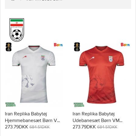
Iran Replika Babytøj
Iran Replika Babytøj
Hjemmebanesæt Børn VM
Udebanesæt Børn VM
273.79DKK
273.79DKK
2026 Kortærmet (+ Korte
2026 Kortærmet (+ Korte
684.51DKK
684.51DKK
bukser)
bukser)