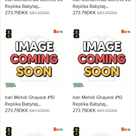
Replika Babytøj
Replika Babytøj
273.79DKK
273.79DKK
Hjemmebanesæt Børn VM
Udebanesæt Børn VM
684.51DKK
684.51DKK
2026 Kortærmet (+ Korte
2026 Kortærmet (+ Korte
bukser)
bukser)
Iran Mehdi Ghayedi #10
Iran Mehdi Ghayedi #10
Replika Babytøj
Replika Babytøj
273.79DKK
273.79DKK
Hjemmebanesæt Børn VM
Udebanesæt Børn VM
684.51DKK
684.51DKK
2026 Kortærmet (+ Korte
2026 Kortærmet (+ Korte
bukser)
bukser)