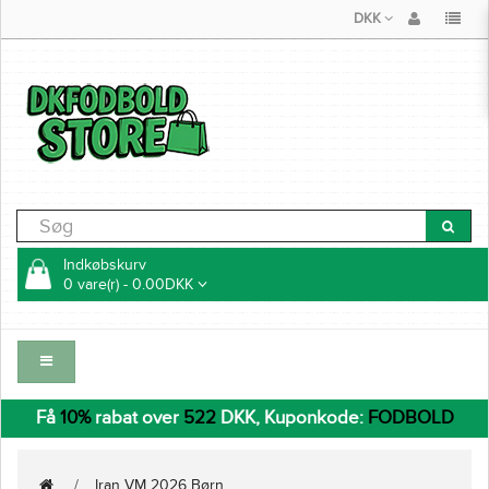
DKK
Indkøbskurv
0 vare(r) - 0.00DKK
Få
10%
rabat over
522
DKK, Kuponkode:
FODBOLD
Iran VM 2026 Børn