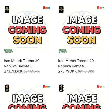
Iran Mehdi Taremi #9
Iran Mehdi Taremi #9
Replika Babytøj
Replika Babytøj
273.79DKK
273.79DKK
Hjemmebanesæt Børn VM
Udebanesæt Børn VM
684.51DKK
684.51DKK
2026 Kortærmet (+ Korte
2026 Kortærmet (+ Korte
bukser)
bukser)