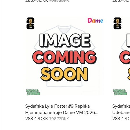
283.47DKK
283.47
708.72DKK
Sydafrika Lyle Foster #9 Replika
Sydafrik
Hjemmebanetrøje Dame VM 2026
Udebane
283.47DKK
283.47
Kortærmet
Kortærm
708.72DKK