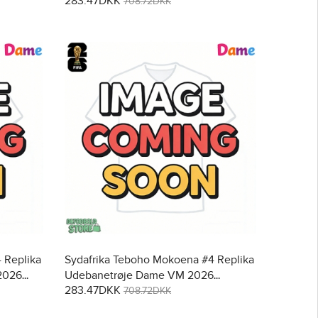
283.47DKK
Kortærmet
708.72DKK
 Replika
Sydafrika Teboho Mokoena #4 Replika
2026
Udebanetrøje Dame VM 2026
283.47DKK
Kortærmet
708.72DKK