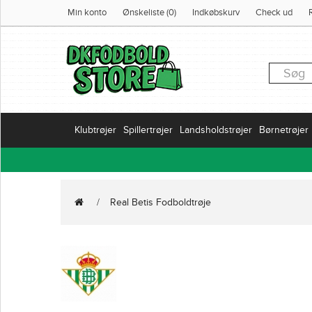
Min konto
Ønskeliste (0)
Indkøbskurv
Check ud
Klubtrøjer
Spillertrøjer
Landsholdstrøjer
Børnetrøjer
Real Betis Fodboldtrøje