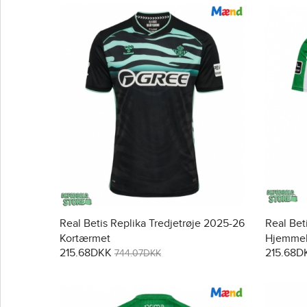
Real Betis Replika Tredjetrøje 2025-26
Real Bet
Kortærmet
Hjemmeb
215.68DKK
215.68D
744.07DKK