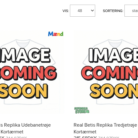
VIS:
SORTERING:
is Replika Udebanetrøje
Real Betis Replika Tredjetrøj
 Kortærmet
Kortærmet