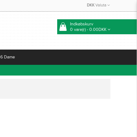
DKK
Valuta
Indkøbskurv
0 vare(r) - 0.00DKK
26 Dame