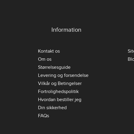
Information
Kontakt os
Si
Om os
Bl
Størrelsesguide
Levering og forsendelse
Vilkår og Betingelser
Fortrolighedspolitik
Hvordan bestiller jeg
Din sikkerhed
FAQs