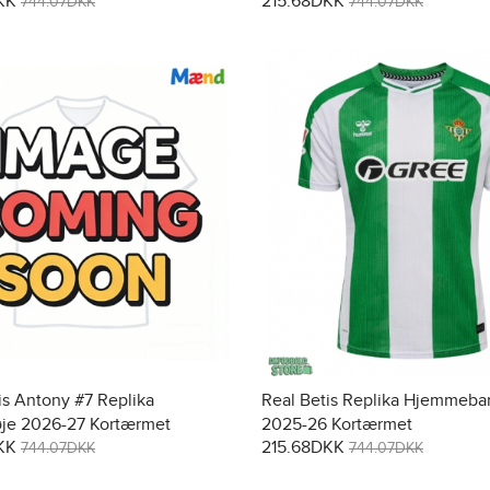
KK
215.68DKK
744.07DKK
744.07DKK
is Antony #7 Replika
Real Betis Replika Hjemmeba
øje 2026-27 Kortærmet
2025-26 Kortærmet
KK
215.68DKK
744.07DKK
744.07DKK