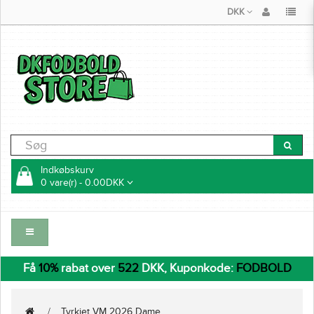
DKK
Indkøbskurv
0 vare(r) - 0.00DKK
Få
10%
rabat over
522
DKK, Kuponkode:
FODBOLD
Tyrkiet VM 2026 Dame