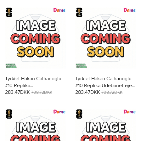
Tyrkiet Hakan Calhanoglu
Tyrkiet Hakan Calhanoglu
#10 Replika
#10 Replika Udebanetrøje
283.47DKK
283.47DKK
Hjemmebanetrøje Dame
Dame VM 2026 Kortærmet
708.72DKK
708.72DKK
VM 2026 Kortærmet