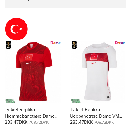
Tyrkiet Replika
Tyrkiet Replika
Hjemmebanetrøje Dame
Udebanetrøje Dame VM
283.47DKK
283.47DKK
VM 2026 Kortærmet
2026 Kortærmet
708.72DKK
708.72DKK