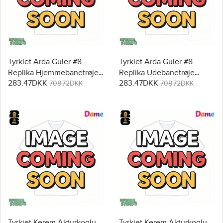
Tyrkiet Arda Guler #8
Tyrkiet Arda Guler #8
Replika Hjemmebanetrøje
Replika Udebanetrøje
283.47DKK
283.47DKK
Dame VM 2026 Kortærmet
Dame VM 2026 Kortærmet
708.72DKK
708.72DKK
Tyrkiet Kerem Akturkoglu
Tyrkiet Kerem Akturkoglu