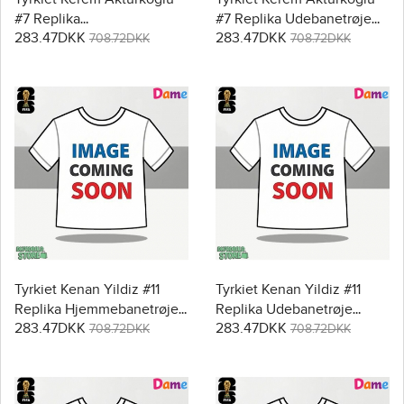
#7 Replika
#7 Replika Udebanetrøje
283.47DKK
283.47DKK
Hjemmebanetrøje Dame
Dame VM 2026 Kortærmet
708.72DKK
708.72DKK
VM 2026 Kortærmet
Tyrkiet Kenan Yildiz #11
Tyrkiet Kenan Yildiz #11
Replika Hjemmebanetrøje
Replika Udebanetrøje
283.47DKK
283.47DKK
Dame VM 2026 Kortærmet
Dame VM 2026 Kortærmet
708.72DKK
708.72DKK