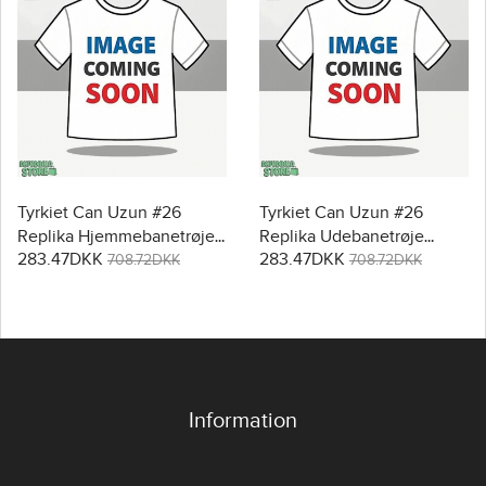
Tyrkiet Can Uzun #26
Tyrkiet Can Uzun #26
Replika Hjemmebanetrøje
Replika Udebanetrøje
283.47DKK
283.47DKK
Dame VM 2026 Kortærmet
Dame VM 2026 Kortærmet
708.72DKK
708.72DKK
Information