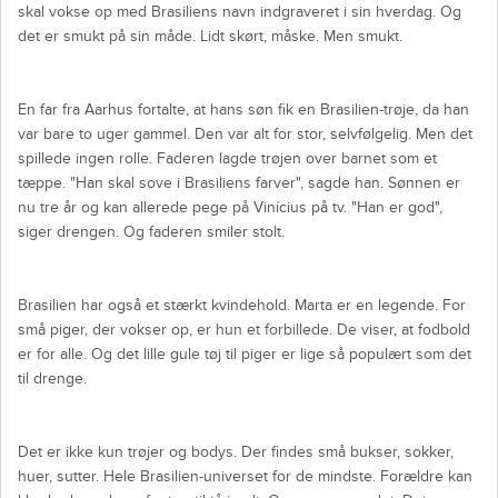
skal vokse op med Brasiliens navn indgraveret i sin hverdag. Og
det er smukt på sin måde. Lidt skørt, måske. Men smukt.
En far fra Aarhus fortalte, at hans søn fik en Brasilien-trøje, da han
var bare to uger gammel. Den var alt for stor, selvfølgelig. Men det
spillede ingen rolle. Faderen lagde trøjen over barnet som et
tæppe. "Han skal sove i Brasiliens farver", sagde han. Sønnen er
nu tre år og kan allerede pege på Vinícius på tv. "Han er god",
siger drengen. Og faderen smiler stolt.
Brasilien har også et stærkt kvindehold. Marta er en legende. For
små piger, der vokser op, er hun et forbillede. De viser, at fodbold
er for alle. Og det lille gule tøj til piger er lige så populært som det
til drenge.
Det er ikke kun trøjer og bodys. Der findes små bukser, sokker,
huer, sutter. Hele Brasilien-universet for de mindste. Forældre kan