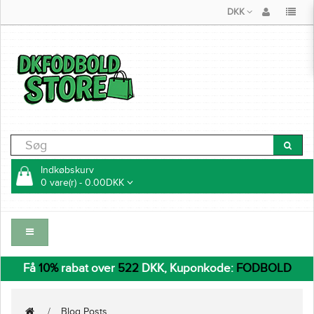
DKK
Indkøbskurv
0 vare(r) - 0.00DKK
Få
10%
rabat over
522
DKK, Kuponkode:
FODBOLD
Blog Posts