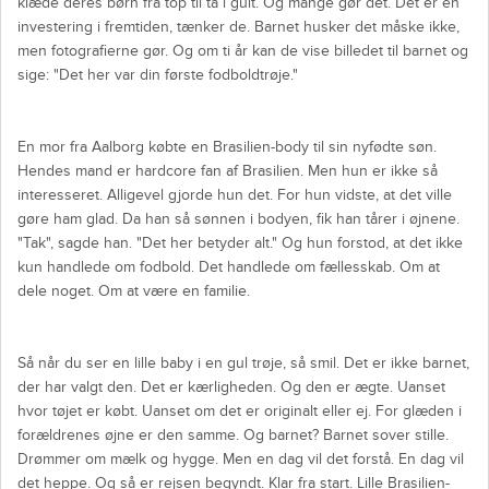
klæde deres børn fra top til tå i gult. Og mange gør det. Det er en
investering i fremtiden, tænker de. Barnet husker det måske ikke,
men fotografierne gør. Og om ti år kan de vise billedet til barnet og
sige: "Det her var din første fodboldtrøje."
En mor fra Aalborg købte en Brasilien-body til sin nyfødte søn.
Hendes mand er hardcore fan af Brasilien. Men hun er ikke så
interesseret. Alligevel gjorde hun det. For hun vidste, at det ville
gøre ham glad. Da han så sønnen i bodyen, fik han tårer i øjnene.
"Tak", sagde han. "Det her betyder alt." Og hun forstod, at det ikke
kun handlede om fodbold. Det handlede om fællesskab. Om at
dele noget. Om at være en familie.
Så når du ser en lille baby i en gul trøje, så smil. Det er ikke barnet,
der har valgt den. Det er kærligheden. Og den er ægte. Uanset
hvor tøjet er købt. Uanset om det er originalt eller ej. For glæden i
forældrenes øjne er den samme. Og barnet? Barnet sover stille.
Drømmer om mælk og hygge. Men en dag vil det forstå. En dag vil
det heppe. Og så er rejsen begyndt. Klar fra start. Lille Brasilien-