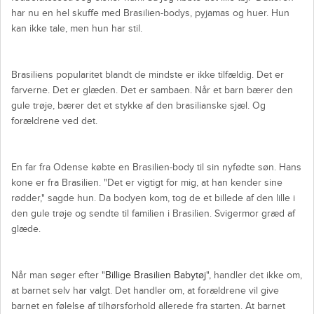
har nu en hel skuffe med Brasilien-bodys, pyjamas og huer. Hun
kan ikke tale, men hun har stil.
Brasiliens popularitet blandt de mindste er ikke tilfældig. Det er
farverne. Det er glæden. Det er sambaen. Når et barn bærer den
gule trøje, bærer det et stykke af den brasilianske sjæl. Og
forældrene ved det.
En far fra Odense købte en Brasilien-body til sin nyfødte søn. Hans
kone er fra Brasilien. "Det er vigtigt for mig, at han kender sine
rødder," sagde hun. Da bodyen kom, tog de et billede af den lille i
den gule trøje og sendte til familien i Brasilien. Svigermor græd af
glæde.
Når man søger efter "
Billige Brasilien Babytøj
", handler det ikke om,
at barnet selv har valgt. Det handler om, at forældrene vil give
barnet en følelse af tilhørsforhold allerede fra starten. At barnet