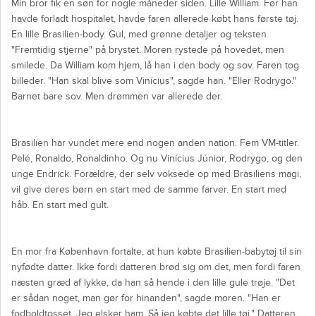
Min bror fik en søn for nogle måneder siden. Lille William. Før han
havde forladt hospitalet, havde faren allerede købt hans første tøj.
En lille Brasilien-body. Gul, med grønne detaljer og teksten
"Fremtidig stjerne" på brystet. Moren rystede på hovedet, men
smilede. Da William kom hjem, lå han i den body og sov. Faren tog
billeder. "Han skal blive som Vinícius", sagde han. "Eller Rodrygo."
Barnet bare sov. Men drømmen var allerede der.
Brasilien har vundet mere end nogen anden nation. Fem VM-titler.
Pelé, Ronaldo, Ronaldinho. Og nu Vinícius Júnior, Rodrygo, og den
unge Endrick. Forældre, der selv voksede op med Brasiliens magi,
vil give deres børn en start med de samme farver. En start med
håb. En start med gult.
En mor fra København fortalte, at hun købte Brasilien-babytøj til sin
nyfødte datter. Ikke fordi datteren brød sig om det, men fordi faren
næsten græd af lykke, da han så hende i den lille gule trøje. "Det
er sådan noget, man gør for hinanden", sagde moren. "Han er
fodboldtosset. Jeg elsker ham. Så jeg købte det lille tøj." Datteren