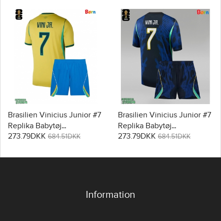
Brasilien Vinicius Junior #7
Brasilien Vinicius Junior #7
Replika Babytøj
Replika Babytøj
273.79DKK
273.79DKK
Hjemmebanesæt Børn VM
Udebanesæt Børn VM
684.51DKK
684.51DKK
2026 Kortærmet (+ Korte
2026 Kortærmet (+ Korte
bukser)
bukser)
Information