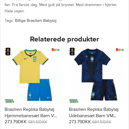
fan. Fra første dag. Med gult på brystet. Med drømmen i hjertet.
Hele vejen.
Tags:
Billige Brasilien Babytoj
Relaterede produkter
Brasilien Replika Babytøj
Brasilien Replika Babytøj
Hjemmebanesæt Børn VM
Udebanesæt Børn VM
273.79DKK
273.79DKK
2026 Kortærmet (+ Korte
2026 Kortærmet (+ Korte
684.51DKK
684.51DKK
bukser)
bukser)