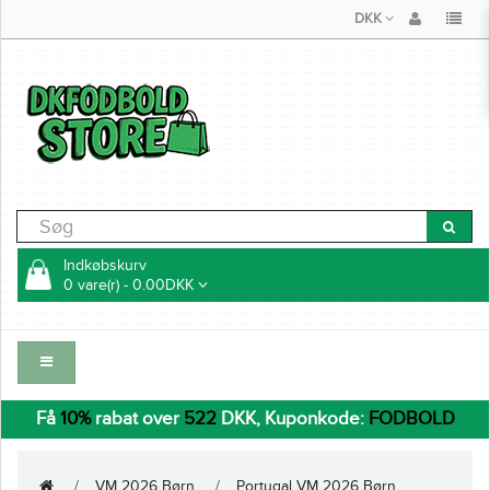
DKK
Indkøbskurv
0 vare(r) - 0.00DKK
Få
10%
rabat over
522
DKK, Kuponkode:
FODBOLD
VM 2026 Børn
Portugal VM 2026 Børn