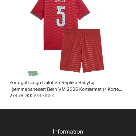
Portugal Diogo Dalot #5 Replika Babytøj
Hjemmebanesæt Børn VM 2026 Kortærmet (+ Korte
273.79DKK
bukser)
684.51DKK
Information