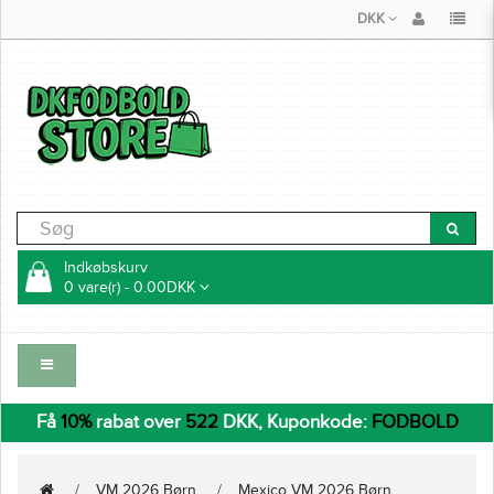
DKK
Indkøbskurv
0 vare(r) - 0.00DKK
Få
10%
rabat over
522
DKK, Kuponkode:
FODBOLD
VM 2026 Børn
Mexico VM 2026 Børn